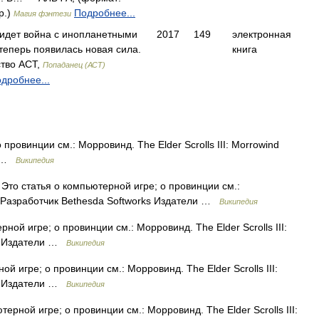
р.)
Подробнее...
Магия фэнтези
 идет война с инопланетными
2017
149
электронная
 теперь появилась новая сила.
книга
тво АСТ,
Попаданец (АСТ)
дробнее...
провинции см.: Морровинд. The Elder Scrolls III: Morrowind
и …
Википедия
Это статья о компьютерной игре; о провинции см.:
ind Разработчик Bethesda Softworks Издатели …
Википедия
ной игре; о провинции см.: Морровинд. The Elder Scrolls III:
ks Издатели …
Википедия
й игре; о провинции см.: Морровинд. The Elder Scrolls III:
ks Издатели …
Википедия
ерной игре; о провинции см.: Морровинд. The Elder Scrolls III: