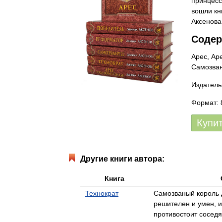
принцесс
вошли кн
Аксенова
Содер
Арес, Ар
Самозван
Издатель
Формат: 
Купи
Другие книги автора:
Книга
Технократ
Самозваный король 
решителен и умен, и
противостоит сосед