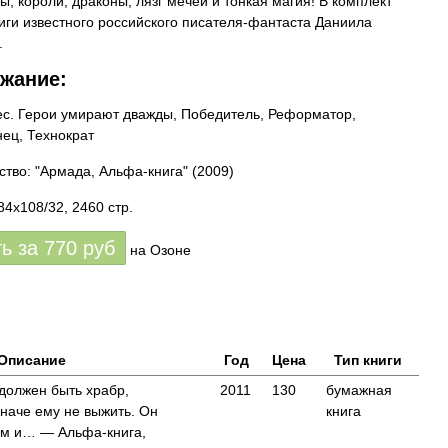
ы, короли, драконы, лязг мечей и тонкая магия! В комплект
иги известного российского писателя-фантаста Даниила
.
жание:
ес. Герои умирают дважды, Победитель, Реформатор,
ец, Технократ
ство: "Армада, Альфа-книга"
(2009)
84x108/32, 2460 стр.
ть за
770
руб
на Озоне
Описание
Год
Цена
Тип книги
должен быть храбр,
2011
130
бумажная
наче ему не выжить. Он
книга
ям и… — Альфа-книга,