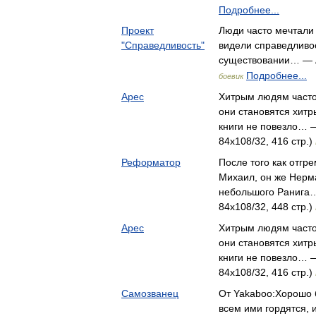
Подробнее...
Проект
Люди часто мечтали
"Справедливость"
видели справедливо
существовании… — 
Подробнее...
боевик
Арес
Хитрым людям часто
они становятся хит
книги не повезло… 
84x108/32, 416 стр.)
Реформатор
После того как отгр
Михаил, он же Нерм
небольшого Ранига…
84x108/32, 448 стр.)
Арес
Хитрым людям часто
они становятся хит
книги не повезло… 
84x108/32, 416 стр.)
Самозванец
От Yakaboo:Хорошо б
всем ими гордятся, 