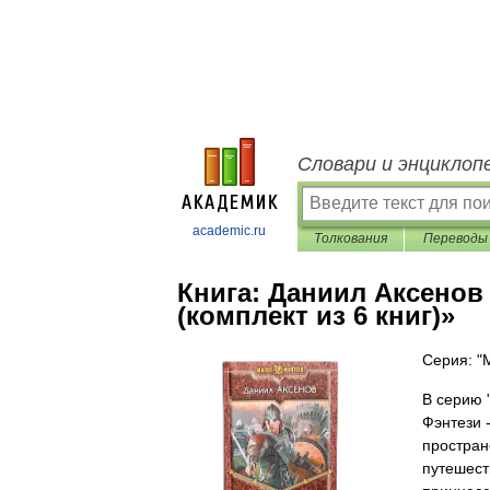
Словари и энциклоп
academic.ru
Толкования
Переводы
Книга:
Даниил Аксенов 
(комплект из 6 книг)»
Серия: "
В серию 
Фэнтези 
простран
путешест