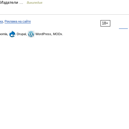
ks Издатели …
Википедия
ка
,
Реклама на сайте
18+
omla,
Drupal,
WordPress, MODx.