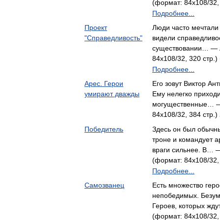
(формат: 84x108/32,
Подробнее...
Проект
Люди часто мечтали
"Справедливость"
видели справедливо
существовании… — А
84x108/32, 320 стр.)
Подробнее...
Арес. Герои
Его зовут Виктор Ант
умирают дважды
Ему нелегко приходи
могущественные… —
84x108/32, 384 стр.)
Победитель
Здесь он был обычны
троне и командует а
враги сильнее. В… 
(формат: 84x108/32,
Подробнее...
Самозванец
Есть множество геро
непобедимых. Безум
Героев, которых жд
(формат: 84x108/32,