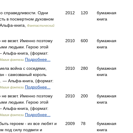
 о справедливости. Одни
2012
120
бумажная
сть в посмертном духовном
книга
Альфа-книга,
Фантастический
 не везет. Именно поэтому
2010
600
бумажная
рыми людьми. Герою этой
книга
— Альфа-книга, (формат:
Подробнее...
Магия фэнтези
емела война с соседями,
2010
280
бумажная
ан - самозваный король
книга
 — Альфа-книга, (формат:
Подробнее...
Магия фэнтези
 не везет. Именно поэтому
2010
200
бумажная
рыми людьми. Герою этой
книга
— Альфа-книга, (формат:
Подробнее...
Магия фэнтези
ыть героем - их все любят и
2009
78
бумажная
им под силу подвиги и
книга