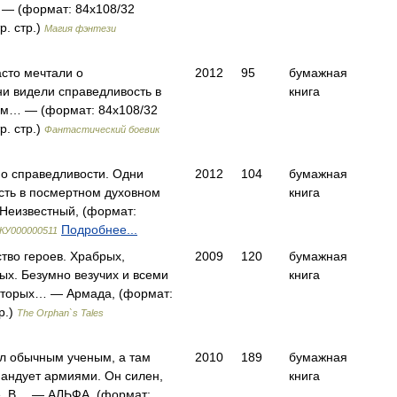
— (формат: 84x108/32
р. стр.)
Магия фэнтези
сто мечтали о
2012
95
бумажная
ни видели справедливость в
книга
ом… — (формат: 84x108/32
р. стр.)
Фантастический боевик
 о справедливости. Одни
2012
104
бумажная
сть в посмертном духовном
книга
Неизвестный, (формат:
Подробнее...
КУ000000511
ство героев. Храбрых,
2009
120
бумажная
ых. Безумно везучих и всеми
книга
оторых… — Армада, (формат:
р.)
The Orphan`s Tales
ыл обычным ученым, а там
2010
189
бумажная
мандует армиями. Он силен,
книга
ее. В… — АЛЬФА, (формат: