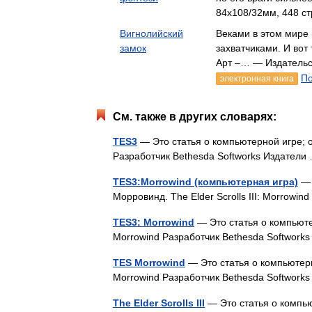
84x108/32мм, 448 ст
Вигнолийский
Веками в этом мире
замок
захватчиками. И вот
Арт –… — Издательс
По
электронная книга
См. также в других словарях:
TES3
— Это статья о компьютерной игре; о 
Разработчик Bethesda Softworks Издател
TES3:Morrowind (компьютерная игра)
— 
Морровинд. The Elder Scrolls III: Morrow
TES3: Morrowind
— Это статья о компьютер
Morrowind Разработчик Bethesda Softwor
TES Morrowind
— Это статья о компьютерно
Morrowind Разработчик Bethesda Softwor
The Elder Scrolls III
— Это статья о компьют