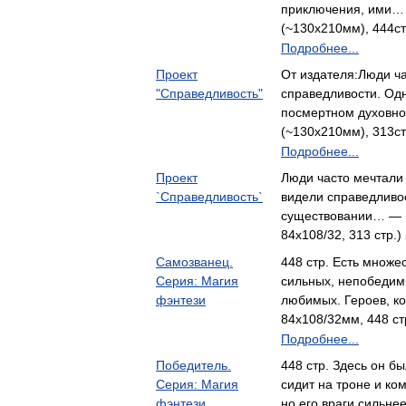
приключения, ими… 
(~130x210мм), 444ст
Подробнее...
Проект
От издателя:Люди ча
"Справедливость"
справедливости. Од
посмертном духовн
(~130x210мм), 313ст
Подробнее...
Проект
Люди часто мечтали
`Справедливость`
видели справедливо
существовании… — 
84x108/32, 313 стр.)
Самозванец.
448 стр. Есть множе
Серия: Магия
сильных, непобедим
фэнтези
любимых. Героев, к
84x108/32мм, 448 ст
Подробнее...
Победитель.
448 стр. Здесь он б
Серия: Магия
сидит на троне и ко
фэнтези
но его враги сильн