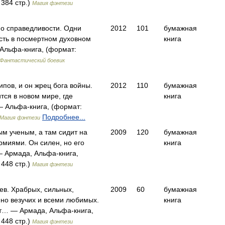
 384 стр.)
Магия фэнтези
 о справедливости. Одни
2012
101
бумажная
сть в посмертном духовном
книга
льфа-книга, (формат:
Фантастический боевик
ипов, и он жрец бога войны.
2012
110
бумажная
тся в новом мире, где
книга
 Альфа-книга, (формат:
Подробнее...
Магия фэнтези
м ученым, а там сидит на
2009
120
бумажная
рмиями. Он силен, но его
книга
— Армада, Альфа-книга,
 448 стр.)
Магия фэнтези
ев. Храбрых, сильных,
2009
60
бумажная
но везучих и всеми любимых.
книга
ут… — Армада, Альфа-книга,
 448 стр.)
Магия фэнтези