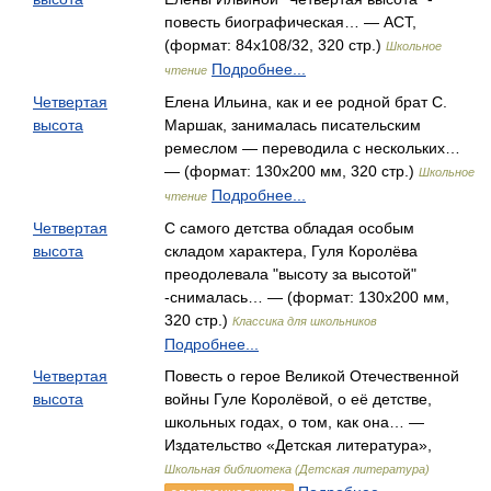
повесть биографическая… — АСТ,
(формат: 84x108/32, 320 стр.)
Школьное
Подробнее...
чтение
Четвертая
Елена Ильина, как и ее родной брат С.
высота
Маршак, занималась писательским
ремеслом — переводила с нескольких…
— (формат: 130х200 мм, 320 стр.)
Школьное
Подробнее...
чтение
Четвертая
С самого детства обладая особым
высота
складом характера, Гуля Королёва
преодолевала "высоту за высотой"
-снималась… — (формат: 130х200 мм,
320 стр.)
Классика для школьников
Подробнее...
Четвертая
Повесть о герое Великой Отечественной
высота
войны Гуле Королёвой, о её детстве,
школьных годах, о том, как она… —
Издательство «Детская литература»,
Школьная библиотека (Детская литература)