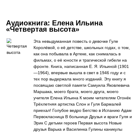
Аудиокнига:
Елена Ильина
«Четвертая высота»
Эта невыдуманная повесть о девочке Гуле
Королёвой, о её детстве, школьных годах, о том,
как она побывала в Артеке, как снималась в
фильмах, о её юности и трагической гибели на
фронте. Книга, написанная Е. Я. Ильиной (1901
—1964), впервые вышла в свет в 1946 году и с
тех пор выдержала много изданий. Эту книгу я
посвящаю светлой памяти Самуила Яковлевича
Маршака, моего брата, моего друга, моего
учителя Елена Ильина К моим читателям Огонёк
Трёхлетняя артистка Слон и Гуля Бармалей
приехал! Голубое ведро Бегство в Испанию Адам
Первокласница В больнице Друзья и враги Гуля и
Эрик С детьми героев Первая высота Новые
друзья Варька и Василинка Гулины каникулы