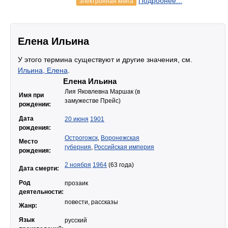
Подробнее...
электронная книга
Елена Ильина
У этого термина существуют и другие значения, см.
Ильина, Елена
.
Елена Ильина
Лия Яковлевна Маршак (в
Имя при
замужестве Прейс)
рождении:
Дата
20 июня
1901
рождения:
Острогожск
,
Воронежская
Место
губерния
,
Российская империя
рождения:
2 ноября
1964
(63 года)
Дата смерти:
Род
прозаик
деятельности:
повести, рассказы
Жанр:
Язык
русский