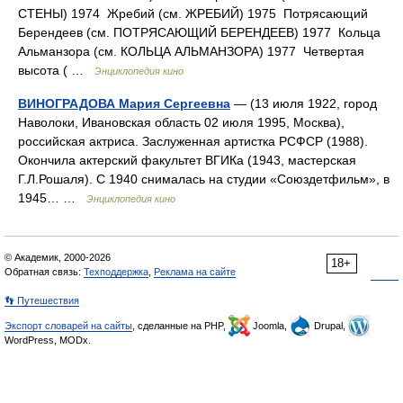
СТЕНЫ) 1974 Жребий (см. ЖРЕБИЙ) 1975 Потрясающий
Берендеев (см. ПОТРЯСАЮЩИЙ БЕРЕНДЕЕВ) 1977 Кольца
Альманзора (см. КОЛЬЦА АЛЬМАНЗОРА) 1977 Четвертая
высота ( …
Энциклопедия кино
ВИНОГРАДОВА Мария Сергеевна
— (13 июля 1922, город
Наволоки, Ивановская область 02 июля 1995, Москва),
российская актриса. Заслуженная артистка РСФСР (1988).
Окончила актерский факультет ВГИКа (1943, мастерская
Г.Л.Рошаля). С 1940 снималась на студии «Союздетфильм», в
1945… …
Энциклопедия кино
© Академик, 2000-2026
18+
Обратная связь:
Техподдержка
,
Реклама на сайте
👣 Путешествия
Экспорт словарей на сайты
, сделанные на PHP,
Joomla,
Drupal,
WordPress, MODx.