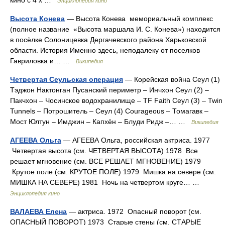
Энциклопедия кино
Высота Конева
— Высота Конева мемориальный комплекс
(полное название «Высота маршала И. С. Конева») находится
в посёлке Солоницевка Дергачевского района Харьковской
области. История Именно здесь, неподалеку от поселков
Гавриловка и… …
Википедия
Четвертая Сеульская операция
— Корейская война Сеул (1)
Тэджон Нактонган Пусанский периметр – Инчхон Сеул (2) –
Пакчхон – Чосинское водохранилище – TF Faith Сеул (3) – Twin
Tunnels – Потрошитель – Сеул (4) Courageous – Томагавк –
Мост Юлтун – Имджин – Капхён – Блуди Ридж –… …
Википедия
АГЕЕВА Ольга
— АГЕЕВА Ольга, российская актриса. 1977
Четвертая высота (см. ЧЕТВЕРТАЯ ВЫСОТА) 1978 Все
решает мгновение (см. ВСЕ РЕШАЕТ МГНОВЕНИЕ) 1979
Крутое поле (см. КРУТОЕ ПОЛЕ) 1979 Мишка на севере (см.
МИШКА НА СЕВЕРЕ) 1981 Ночь на четвертом круге… …
Энциклопедия кино
ВАЛАЕВА Елена
— актриса. 1972 Опасный поворот (см.
ОПАСНЫЙ ПОВОРОТ) 1973 Старые стены (см. СТАРЫЕ