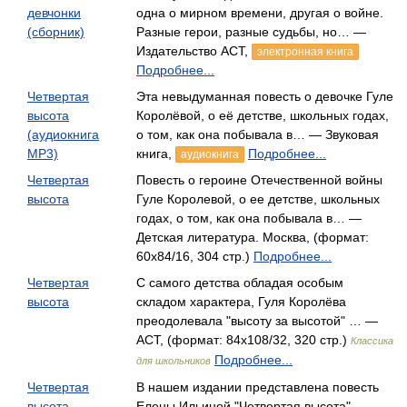
девчонки
одна о мирном времени, другая о войне.
(сборник)
Разные герои, разные судьбы, но… —
Издательство АСТ,
электронная книга
Подробнее...
Четвертая
Эта невыдуманная повесть о девочке Гуле
высота
Королёвой, о её детстве, школьных годах,
(аудиокнига
о том, как она побывала в… — Звуковая
MP3)
книга,
Подробнее...
аудиокнига
Четвертая
Повесть о героине Отечественной войны
высота
Гуле Королевой, о ее детстве, школьных
годах, о том, как она побывала в… —
Детская литература. Москва, (формат:
60x84/16, 304 стр.)
Подробнее...
Четвертая
С самого детства обладая особым
высота
складом характера, Гуля Королёва
преодолевала "высоту за высотой" … —
АСТ, (формат: 84x108/32, 320 стр.)
Классика
Подробнее...
для школьников
Четвертая
В нашем издании представлена повесть
высота
Елены Ильиной "Четвертая высота" -