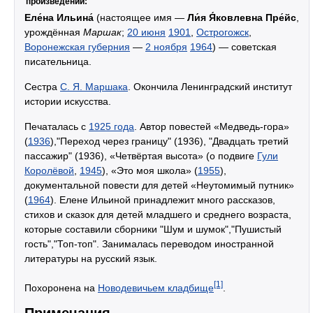
произведений:
Еле́на Ильина́
(настоящее имя —
Ли́я Я́ковлевна Пре́йс
,
урождённая
Маршак
;
20 июня
1901
,
Острогожск
,
Воронежская губерния
—
2 ноября
1964
) — советская
писательница.
Сестра
С. Я. Маршака
. Окончила Ленинградский институт
истории искусства.
Печаталась с
1925 года
. Автор повестей «Медведь-гора»
(
1936
),"Переход через границу" (1936), "Двадцать третий
пассажир" (1936), «Четвёртая высота» (о подвиге
Гули
Королёвой
,
1945
), «Это моя школа» (
1955
),
документальной повести для детей «Неутомимый путник»
(
1964
). Елене Ильиной принадлежит много рассказов,
стихов и сказок для детей младшего и среднего возраста,
которые составили сборники "Шум и шумок","Пушистый
гость","Топ-топ". Занималась переводом иностранной
литературы на русский язык.
[1]
Похоронена на
Новодевичьем кладбище
.
Примечания