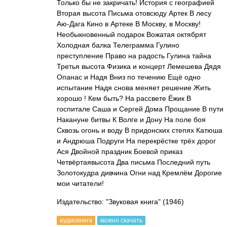
Только бы не закричать! История с географией
Вторая высота Письма отовсюду Артек В лесу
Аю-Дага Кино в Артеке В Москву, в Москву!
Необыкновенный подарок Вожатая октябрят
Холодная балка Телеграмма Гулино
преступление Право на радость Гулина тайна
Третья высота Физика и концерт Лемешева Дядя
Опанас и Надя Вниз по течению Ещё одно
испытание Надя снова меняет решение Жить
хорошо ! Кем быть? На рассвете Ёжик В
госпитале Саша и Сергей Дома Прощание В пути
Накануне битвы К Волге и Дону На поле боя
Сквозь огонь и воду В придонских степях Катюша
и Андрюша Подруги На перекрёстке трёх дорог
Ася Двойной праздник Боевой приказ
Четвёртаявысота Два письма Последний путь
Золотокудра дивчина Огни над Кремлём Дорогие
мои читатели!
Издательство: "Звуковая книга"
(1946)
аудиокнига
можно скачать