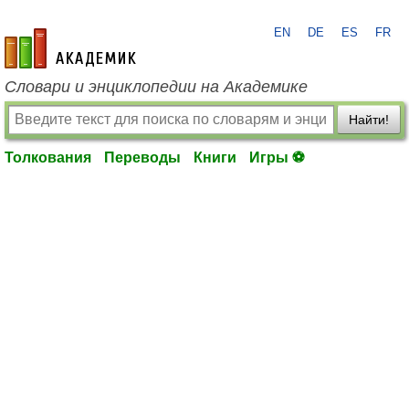
EN
DE
ES
FR
academic.ru
Словари и энциклопедии на Академике
Найти!
Толкования
Переводы
Книги
Игры ⚽