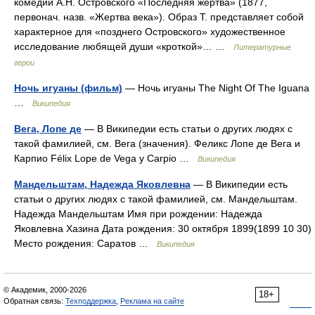
комедии А.Н. Островского «Последняя жертва» (1877,
первонач. назв. «Жертва века»). Образ Т. представляет собой
характерное для «позднего Островского» художественное
исследование любящей души «кроткой»… …
Литературные
герои
Ночь игуаны (фильм)
— Ночь игуаны The Night Of The Iguana
…
Википедия
Вега, Лопе де
— В Википедии есть статьи о других людях с
такой фамилией, см. Вега (значения). Феликс Лопе де Вега и
Карпио Félix Lope de Vega y Carpio …
Википедия
Мандельштам, Надежда Яковлевна
— В Википедии есть
статьи о других людях с такой фамилией, см. Мандельштам.
Надежда Мандельштам Имя при рождении: Надежда
Яковлевна Хазина Дата рождения: 30 октября 1899(1899 10 30)
Место рождения: Саратов …
Википедия
© Академик, 2000-2026
18+
Обратная связь:
Техподдержка
,
Реклама на сайте