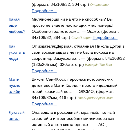
(формат: 84x108/32, 304 стр.)
Очарование
Подробнее...
Какая
Миллионерши ни на что не способны? Вы
еще
просто не знаете настоящих миллионерш!
любовь?
Особенно тех, которым… — Эксмо, (формат:
84x108/32, 384 стр.)
Подробнее...
СамаЯ серия
Как
От издателя:Дерзкая, отчаянная Николь Дотри в
укротить
свои восемнадцать лет не была похожа на
леди
сверстниц. Замужество… — (формат: 84x108/32
(130х205 мм), 320стр. стр.)
Harlequin The Best
Подробнее...
Мэгги
Виконт Сен-Жюст, персонаж исторических
нужно
детективов Мэгги Келли, - просто идеальный
алиби
герой, красивый до… — ЭКСМО, (формат:
84x108/32мм, 416 стр.)
The Superior Spider-Man
Подробнее...
Лукавый
Она вошла в роскошный, мрачный, полный
ангел
страстей и интриг особняк миллионера как
истинный ангел света однако… — АСТ,