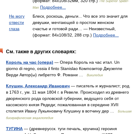
(формат: 84x108/32мм, 320 стр.)
The Superior Spider-
Подробнее...
Man
Не могу
Блеск, роскошь, деньги... Что все это значит для
отвести
девушки, мечтающей о простом женском
глаза
счастье и готовой ради… — Неизвестный,
(формат: 84x108/32, 288 стр.)
Подробнее...
См. также в других словарях:
Король на час (опера)
— Опера Король на час итал. Un
giorno di regno, ossia il finto Stanislao Композитор Джузеппе
Верди Автор(ы) либретто Ф. Романи …
Википедия
Клушин, Александр Иванович
— писатель и журналист; род.
в 1763 г., ум. 11 мая 1804 г. в Ревеле. Происходил из древнего
дворянского рода орловской губернии, ведущего себя от
касожского князя Редеди; пожалованная в середине XVII
столетия Ивану Лукьяновичу Клушину в вотчину дер …
Большая
биографическая энциклопедия
ТУГИНА
— (древнерусск. туги печаль, кручина) героиня