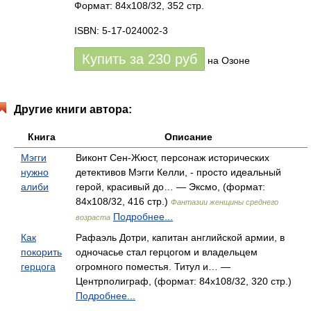
Формат: 84x108/32, 352 стр.
ISBN: 5-17-024002-3
Купить за
230
руб
на Озоне
Другие книги автора:
Книга
Описание
Мэгги
Виконт Сен-Жюст, персонаж исторических
нужно
детективов Мэгги Келли, - просто идеальный
алиби
герой, красивый до… — Эксмо, (формат:
84x108/32, 416 стр.)
Фантазии женщины среднего
Подробнее...
возраста
Как
Рафаэль Дотри, капитан английской армии, в
покорить
одночасье стал герцогом и владельцем
герцога
огромного поместья. Титул и… —
Центрполиграф, (формат: 84x108/32, 320 стр.)
Подробнее...