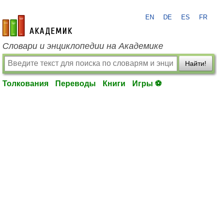
EN
DE
ES
FR
academic.ru
Словари и энциклопедии на Академике
Найти!
Толкования
Переводы
Книги
Игры ⚽