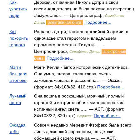
Как
Дерзкая, отчаянная Николь Дотри в свои
укротить
восемнадцать лет не была похожа на сверстниц.
леди
Замужество… — Центрполиграф,
Семейство
Подробнее...
электронная книга
Дотри
Как
Рафаэль Дотри, капитан английской армии, в
покорить
одночасье стал герцогом и владельцем
герцога
огромного поместья. Титул и… —
Центрполиграф,
электронная
Семейство Дотри
Подробнее...
книга
Мэгги
Мэгги Келли - автор исторических детективов.
без царя
Она умна, щедра, талантлива, очень
в голове
закомплексована и рассеянна… — Эксмо,
(формат: 84x108/32, 416 стр.)
Подробнее...
Лукавый
Она вошла в роскошный, мрачный, полный
ангел
страстей и интриг особняк миллионера как
истинный ангел света…… — АСТ, (формат:
84x108/32, 320 стр.)
Подробнее...
Страсть
Ожидая
Совсем недавно Мередит Фэрфакс была всего
тебя
лишь девчонкой-сорванцом, по-детски
обожающей своего кумира —… — АСТ,