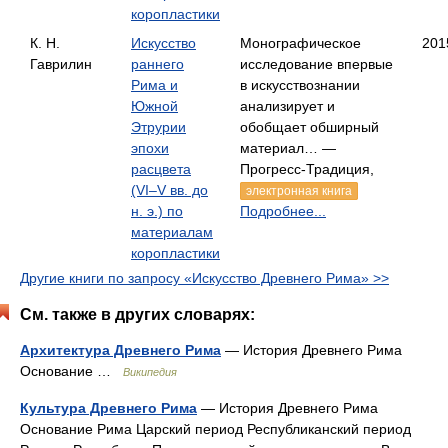
коропластики
К. Н.
Искусство
Монографическое
201
Гаврилин
раннего
исследование впервые
Рима и
в искусствознании
Южной
анализирует и
Этрурии
обобщает обширный
эпохи
материал… —
расцвета
Прогресс-Традиция,
(VI–V вв. до
электронная книга
н. э.) по
Подробнее...
материалам
коропластики
Другие книги по запросу «Искусство Древнего Рима» >>
См. также в других словарях:
Архитектура Древнего Рима
— История Древнего Рима
Основание …
Википедия
Культура Древнего Рима
— История Древнего Рима
Основание Рима Царский период Республиканский период