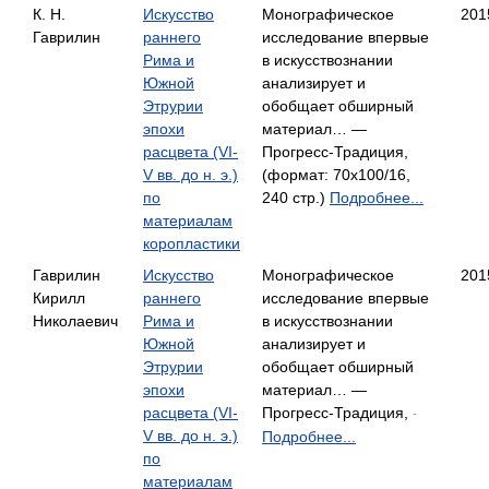
К. Н.
Искусство
Монографическое
201
Гаврилин
раннего
исследование впервые
Рима и
в искусствознании
Южной
анализирует и
Этрурии
обобщает обширный
эпохи
материал… —
расцвета (VI-
Прогресс-Традиция,
V вв. до н. э.)
(формат: 70x100/16,
по
240 стр.)
Подробнее...
материалам
коропластики
Гаврилин
Искусство
Монографическое
201
Кирилл
раннего
исследование впервые
Николаевич
Рима и
в искусствознании
Южной
анализирует и
Этрурии
обобщает обширный
эпохи
материал… —
расцвета (VI-
Прогресс-Традиция,
-
V вв. до н. э.)
Подробнее...
по
материалам