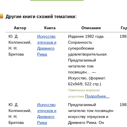
Другие книги схожей тематики:
Автор
Книга
Описание
Го
Ю. Д.
Искусство
Издание 1982 года.
198
Колпинский,
этрусков и
Сохранность
Н. Н.
Древнего
суперобложки
Бритова
Рима
удовлетворительная.
Предлагаемый
читателю том
посвящён… —
Искусство, (формат:
62x94/8, 522 стр.)
Памятники мирового
Подробнее...
искусства
Ю. Д.
Искусство
Предлагаемый
198
Колпинский,
этрусков и
читателю том посвящён
Н. Н.
Древнего
искусству этраусков и
Бритова
Рима
Древнего Рима. Он