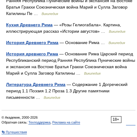
Ранняя Республика Пунические войны и экспансия на Востоке
Братья Гракхи Союзническая война Марий и Сулла Заговор
Катилины Пе …
Википедия
Кухня Древнего Рима
— «Розы Гелиогабала». Картина,
иллюстрирующая рассказ «Истории августов» …
Википедия
История Древнего Рима
— Основание Рима …
Википедия
История древнего Рима
— Основание Рима Царский период
Республиканский период Ранняя Республика Пунические войны
и экспансия на Востоке Братья Гракхи Союзническая война
Марий и Сулла Заговор Катилины …
Википедия
Литература Древнего Рима
— Содержание 1 Догреческий
период 1.1 Поэзия 1.2 Проза 1.3 Другие памятники
письменности …
Википедия
© Академик, 2000-2026
18+
Обратная связь:
Техподдержка
,
Реклама на сайте
👣 Путешествия