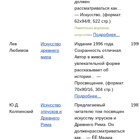
должен
рассматриваться как…
— Искусство, (формат:
62x94/8, 522 стр.)
Памятники мирового
Подробнее...
искусства
Лев
Искусство
Издание 1996 года.
199
Любимов
древнего
Сохранность отличная.
мира
Автор в живой,
увлекательной форме
рассказывает об
истории… —
Просвещение, (формат:
70x90/16, 304 стр.)
Подробнее...
Ю.Д.
Искусство
Предлагаемый
198
Колпинский
этрусков и
читателю том посвящен
Древнего
искусству этрусков и
Рима
Древнего Рима. Он
долженрассматриваться
как… — ЁЁ Медиа,
-