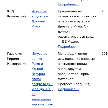
Подробнее...
Ю.Д.
Искусство
Предлагаемый
198
Колпинский
этрусков и
читателю том посвящен
Древнего
искусству этрусков и
Рима
Древнего Рима. Он
должен
рассматриваться как…
— ЁЁ Медиа,
Подробнее...
Гаврилин
Искусство
Монографическое
201
Кирилл
раннего
исследование впервые
Николаевич
Рима и
в искусствознании
Южной
анализирует и
Этрурии
обобщает обширный
эпохи
материал… —
расцвета (VI-
Прогресс-Традиция,
V вв. до н. э.)
Подробнее...
по
материалам
коропластики