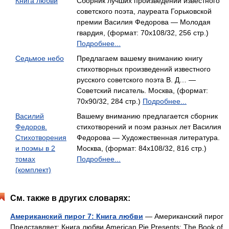
Книга любви
Сборник лучших произведений известного
советского поэта, лауреата Горьковской
премии Василия Федорова — Молодая
гвардия, (формат: 70x108/32, 256 стр.)
Подробнее...
Седьмое небо
Предлагаем вашему вниманию книгу
стихотворных произведений известного
русского советского поэта В. Д… —
Советский писатель. Москва, (формат:
70x90/32, 284 стр.)
Подробнее...
Василий
Вашему вниманию предлагается сборник
Федоров.
стихотворений и поэм разных лет Василия
Стихотворения
Федорова — Художественная литература.
и поэмы в 2
Москва, (формат: 84x108/32, 816 стр.)
томах
Подробнее...
(комплект)
См. также в других словарях:
Американский пирог 7: Книга любви
— Американский пирог
Представляет: Книга любви American Pie Presents: The Book of