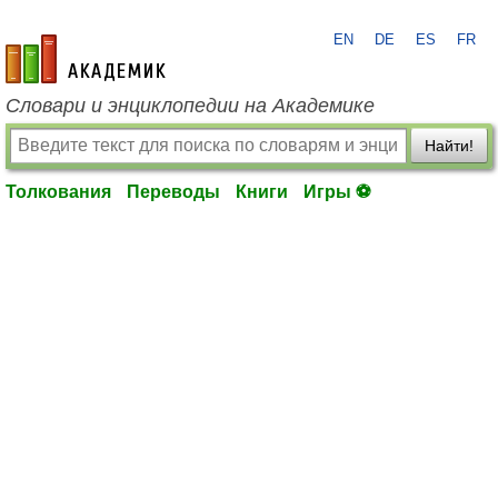
EN
DE
ES
FR
academic.ru
Словари и энциклопедии на Академике
Найти!
Толкования
Переводы
Книги
Игры ⚽