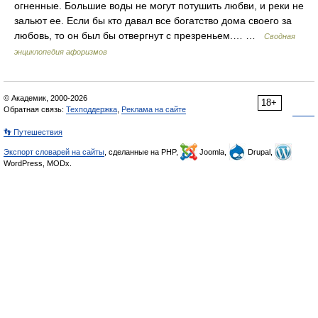
огненные. Большие воды не могут потушить любви, и реки не
зальют ее. Если бы кто давал все богатство дома своего за
любовь, то он был бы отвергнут с презреньем.… …
Сводная
энциклопедия афоризмов
© Академик, 2000-2026
18+
Обратная связь:
Техподдержка
,
Реклама на сайте
👣 Путешествия
Экспорт словарей на сайты
, сделанные на PHP,
Joomla,
Drupal,
WordPress, MODx.