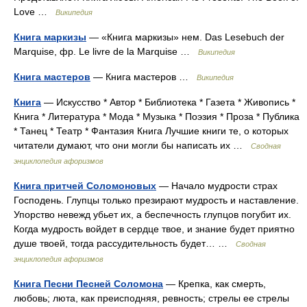
Love …
Википедия
Книга маркизы
— «Книга маркизы» нем. Das Lesebuch der
Marquise, фр. Le livre de la Marquise …
Википедия
Книга мастеров
— Книга мастеров …
Википедия
Книга
— Искусство * Автор * Библиотека * Газета * Живопись *
Книга * Литература * Мода * Музыка * Поэзия * Проза * Публика
* Танец * Театр * Фантазия Книга Лучшие книги те, о которых
читатели думают, что они могли бы написать их …
Сводная
энциклопедия афоризмов
Книга притчей Соломоновых
— Начало мудрости страх
Господень. Глупцы только презирают мудрость и наставление.
Упорство невежд убьет их, а беспечность глупцов погубит их.
Когда мудрость войдет в сердце твое, и знание будет приятно
душе твоей, тогда рассудительность будет… …
Сводная
энциклопедия афоризмов
Книга Песни Песней Соломона
— Крепка, как смерть,
любовь; люта, как преисподняя, ревность; стрелы ее стрелы