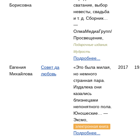
Борисовна
сватание, выбор
невесты, свадьба
и т. д. Сборник…
—
ОлмаМедиаГрупп/
Просвещение,
Подарочные издания.
Мудрость
Подробнее...
Евгения
Совет да
«Это была милая,
2017
19
Михайлова
любовь
но немного
странная пара.
Издалека они
казались
близнецами
непонятного пола.
Юношеские… —
Эксмо,
электронная книга
Подробнее...