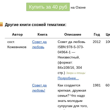
Купить за
40
руб
на Озоне
Другие книги схожей тематики:
Автор
Книга
Описание
Год
Це
сост.
Совет да
Совет да любовь
2012
10
Кожевников
любовь
ISBN:978-5-373-
04964-1 —
Неизвестный,
(формат:
84x108/16, 304
стр.)
Звери и птицы
Подробнее...
Совет да
Как создается
1981
60
любовь!
крепкая, дружная
семья? Что надо
знать молодым
супругам для того,