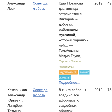
Александр
Совет да
Катя Потапова
2019
49
Левин
любовь
два месяца
встречается с
Виктором –
добрым,
работящим
мужчиной,
который хорошо к
ней… —
ТелеАльянс
Медиа Групп,
Сериал «Понять.
Простить»
аудиокнига
можно
скачать
Подробнее...
Кожевников
Совет да
В книге собраны
2012
78
Александр
любовь
воедино все
Юрьевич,
афоризмы о
Линдберг
свадебных
Татьяна
обрядах -