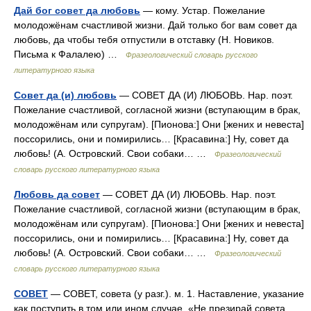
Дай бог совет да любовь
— кому. Устар. Пожелание
молодожёнам счастливой жизни. Дай только бог вам совет да
любовь, да чтобы тебя отпустили в отставку (Н. Новиков.
Письма к Фалалею) …
Фразеологический словарь русского
литературного языка
Совет да (и) любовь
— СОВЕТ ДА (И) ЛЮБОВЬ. Нар. поэт.
Пожелание счастливой, согласной жизни (вступающим в брак,
молодожёнам или супругам). [Пионова:] Они [жених и невеста]
поссорились, они и помирились… [Красавина:] Ну, совет да
любовь! (А. Островский. Свои собаки… …
Фразеологический
словарь русского литературного языка
Любовь да совет
— СОВЕТ ДА (И) ЛЮБОВЬ. Нар. поэт.
Пожелание счастливой, согласной жизни (вступающим в брак,
молодожёнам или супругам). [Пионова:] Они [жених и невеста]
поссорились, они и помирились… [Красавина:] Ну, совет да
любовь! (А. Островский. Свои собаки… …
Фразеологический
словарь русского литературного языка
СОВЕТ
— СОВЕТ, совета (у разг.). м. 1. Наставление, указание
как поступить в том или ином случае. «Не презирай совета