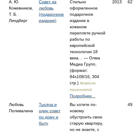
А. Ю.
Совет да
Стильно
2013
62
Кожевников,
любовь
оформленное
Т. Б.
(подарочное
подарочное
Линдберг
издание)
издание в
кожаном
переплете ручной
работы по
европейской
технологии 18
века… — Олма
Медиа Групп,
(формат:
84x108/16, 304
стр.)
Мудрость
тысячелетий
Подробнее...
Любовь
Тысяча и
Вы хотите по-
49
Поливалина
один совет
новому
по дому и
обустроить свою
быту
старую квартиру,
но не знаете, с