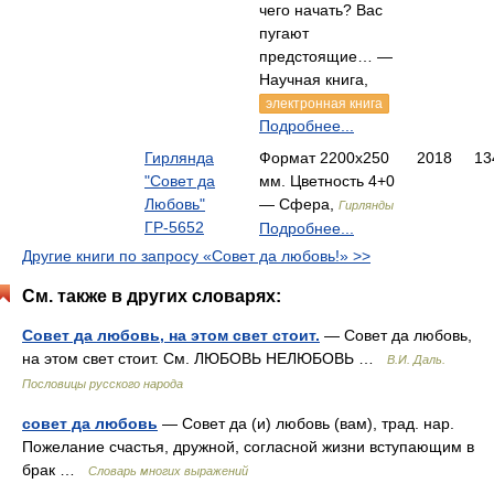
чего начать? Вас
пугают
предстоящие… —
Научная книга,
электронная книга
Подробнее...
Гирлянда
Формат 2200x250
2018
13
"Совет да
мм. Цветность 4+0
Любовь"
— Сфера,
Гирлянды
ГР-5652
Подробнее...
Другие книги по запросу «Совет да любовь!» >>
См. также в других словарях:
Совет да любовь, на этом свет стоит.
— Совет да любовь,
на этом свет стоит. См. ЛЮБОВЬ НЕЛЮБОВЬ …
В.И. Даль.
Пословицы русского народа
совет да любовь
— Совет да (и) любовь (вам), трад. нар.
Пожелание счастья, дружной, согласной жизни вступающим в
брак …
Словарь многих выражений