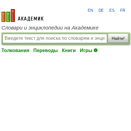
EN
DE
ES
FR
academic.ru
Словари и энциклопедии на Академике
Найти!
Толкования
Переводы
Книги
Игры ⚽