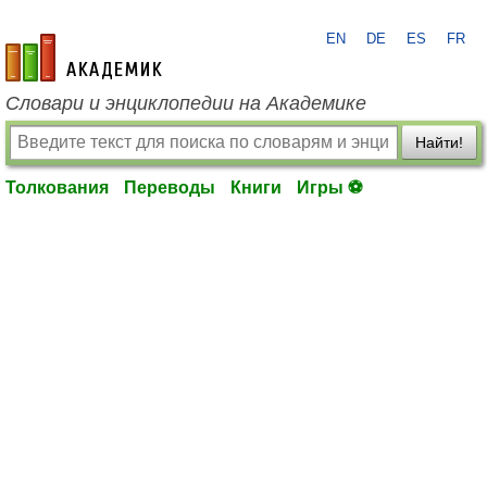
EN
DE
ES
FR
academic.ru
Словари и энциклопедии на Академике
Найти!
Толкования
Переводы
Книги
Игры ⚽