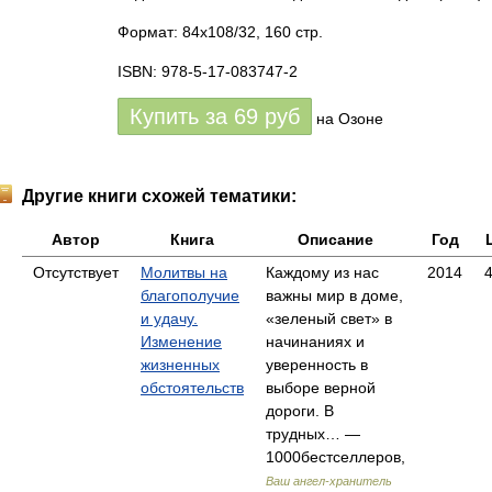
Формат: 84x108/32, 160 стр.
ISBN: 978-5-17-083747-2
Купить за
69
руб
на Озоне
Другие книги схожей тематики:
Автор
Книга
Описание
Год
Отсутствует
Молитвы на
Каждому из нас
2014
благополучие
важны мир в доме,
и удачу.
«зеленый свет» в
Изменение
начинаниях и
жизненных
уверенность в
обстоятельств
выборе верной
дороги. В
трудных… —
1000бестселлеров,
Ваш ангел-хранитель