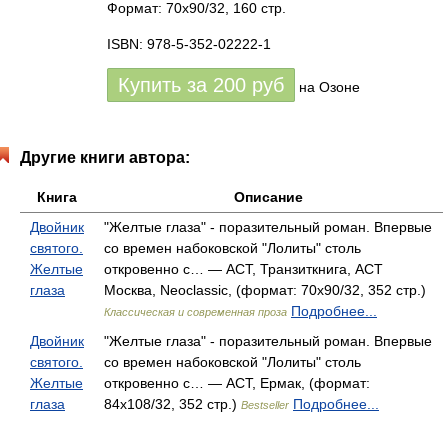
Формат: 70x90/32, 160 стр.
ISBN: 978-5-352-02222-1
Купить за
200
руб
на Озоне
Другие книги автора:
Книга
Описание
Двойник
"Желтые глаза" - поразительный роман. Впервые
святого.
со времен набоковской "Лолиты" столь
Желтые
откровенно с… — АСТ, Транзиткнига, АСТ
глаза
Москва, Neoclassic, (формат: 70x90/32, 352 стр.)
Подробнее...
Классическая и современная проза
Двойник
"Желтые глаза" - поразительный роман. Впервые
святого.
со времен набоковской "Лолиты" столь
Желтые
откровенно с… — АСТ, Ермак, (формат:
глаза
84x108/32, 352 стр.)
Подробнее...
Bestseller