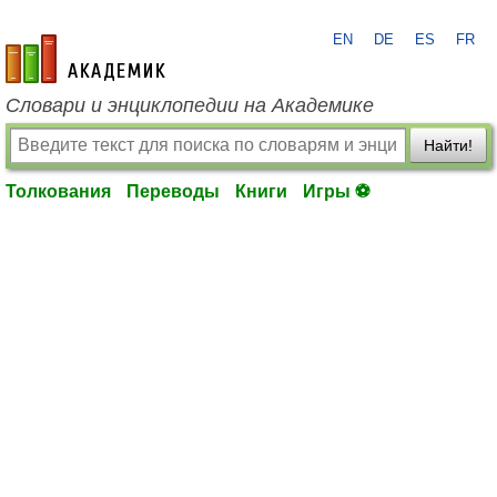
EN
DE
ES
FR
academic.ru
Словари и энциклопедии на Академике
Найти!
Толкования
Переводы
Книги
Игры ⚽