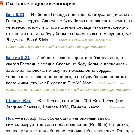
См. также в других словарях:
Быт.8:21
— И обонял Господь приятное благоухание, и сказал
Господь в сердце Своем: не буду больше проклинать землю за
человека, потому что помышление сердца человеческого зло
от юности его; и не буду больше поражать всего живущего, как
Я сделал: Быт.6:5 Мат …
Библия. Ветхий и Новый заветы.
Синодальный перевод. Библейская энциклопедия арх. Никифора.
Бытие 8:21
— И обонял Господь приятное благоухание, и
сказал Господь в сердце Своем: не буду больше проклинать
землю за человека, потому что помышление сердца
человеческого зло от юности его; и не буду больше поражать
всего живущего, как Я сделал: Быт.6:5 Мат …
Библия. Ветхий и
Новый заветы. Синодальный перевод. Библейская энциклопедия арх. Никифора.
Шессе, Жак
— Жак Шессе, сентябрь 2009 Жак Шессе (фр.
Jacques Chessex, 1 марта 1934, Пейерн, канто …
Википедия
Нос
— евр. аф Нос, обоняющий неприятный запах,
символизирует гнев или неблаговоление (Ис. 65:5) Напротив,
запах приятный для обоняния означает благоволение. Господь