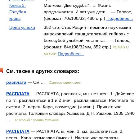
Книга 3.
Малкова "Две судьбы" . ... Жизнь
Голубая
продолжается. И вот уже дети… — Гелеос,
кровь
(формат: 70x100/32, 480 стр.)
Подробнее...
Цена успеха
352 стр. Стас Рощин - немного неуклюжий
широкоплечий тридцатилетний сибиряк с
белозубой улыбкой, честняга… — Гелеос,
(формат: 84x108/32мм, 352 стр.)
РОМАН О
Подробнее...
ЛЮБВИ
См. также в других словарях:
расплата
— См …
Словарь синонимов
РАСПЛАТА
— РАСПЛАТА, расплаты, мн. нет, жен. 1. Действие
по гл. расплатиться в 1 и 2 знач. расплачиваться. Расплата по
счетам. 2. перен. Кара, возмездие (книжн.). Пришел час
расплаты. Толковый словарь Ушакова. Д.Н. Ушаков. 1935 1940
…
Толковый словарь Ушакова
РАСПЛАТА
— РАСПЛАТА, ы, жен. 1. см. расплатиться. 2.
перен. Кара, возмездие (высок.). Настал час расплаты.