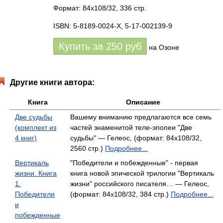
Формат: 84x108/32, 336 стр.
ISBN: 5-8189-0024-X, 5-17-002139-9
Купить за
250
руб
на Озоне
Другие книги автора:
Книга
Описание
Две судьбы
Вашему вниманию предлагаются все семь
(комплект из
частей знаменитой теле-эпопеи "Две
4 книг)
судьбы" — Гелеос, (формат: 84x108/32,
2560 стр.)
Подробнее...
Вертикаль
"Победители и побежденные" - первая
жизни. Книга
книга новой эпической трилогии "Вертикаль
1.
жизни" российского писателя… — Гелеос,
Победители
(формат: 84x108/32, 384 стр.)
Подробнее...
и
побежденные