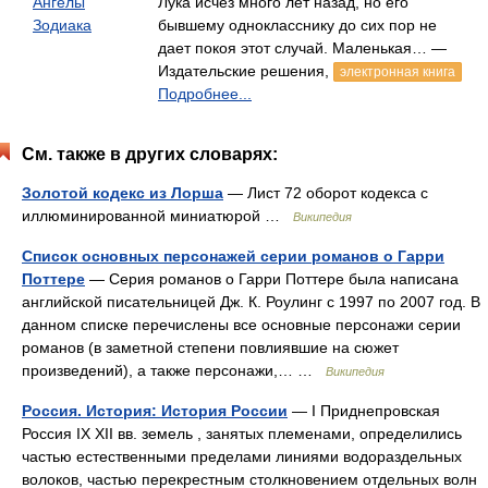
Ангелы
Лука исчез много лет назад, но его
Зодиака
бывшему однокласснику до сих пор не
дает покоя этот случай. Маленькая… —
Издательские решения,
электронная книга
Подробнее...
См. также в других словарях:
Золотой кодекс из Лорша
— Лист 72 оборот кодекса с
иллюминированной миниатюрой …
Википедия
Список основных персонажей серии романов о Гарри
Поттере
— Серия романов о Гарри Поттере была написана
английской писательницей Дж. К. Роулинг с 1997 по 2007 год. В
данном списке перечислены все основные персонажи серии
романов (в заметной степени повлиявшие на сюжет
произведений), а также персонажи,… …
Википедия
Россия. История: История России
— I Приднепровская
Россия IX XII вв. земель , занятых племенами, определились
частью естественными пределами линиями водораздельных
волоков, частью перекрестным столкновением отдельных волн