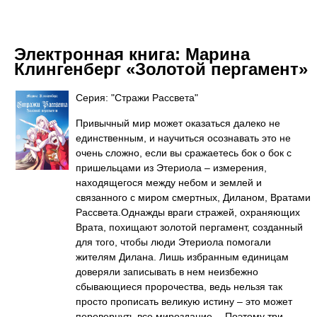
Электронная книга:
Марина
Клингенберг «Золотой пергамент»
Серия: "Стражи Рассвета"
Привычный мир может оказаться далеко не
единственным, и научиться осознавать это не
очень сложно, если вы сражаетесь бок о бок с
пришельцами из Этериола – измерения,
находящегося между небом и землей и
связанного с миром смертных, Диланом, Вратами
Рассвета.Однажды враги стражей, охраняющих
Врата, похищают золотой пергамент, созданный
для того, чтобы люди Этериола помогали
жителям Дилана. Лишь избранным единицам
доверяли записывать в нем неизбежно
сбывающиеся пророчества, ведь нельзя так
просто прописать великую истину – это может
перевернуть все мироздание… Поэтому три