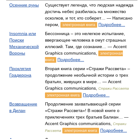
Осенние руны
Существует легенда, что людская надежда
достичь небес разбилась на множество
осколков, и тот, кто соберет… — Написано
пером,
Подробнее...
электронная книга
Insomnia,или
Бессонница – это нелегкое испытание,
Поиски
ввергающее человека в омут страшных
Механической
иллюзий. Там, где сознание… — Accent
Вороны
Graphics communications,
электронная
Подробнее...
книга
Проклятия
Вторая книга серии «Стражи Рассвета» –
Градерона
продолжение необычной истории о трех
братьях, живущих в мире… — Accent
Graphics communications,
Стражи Рассвета
Подробнее...
электронная книга
Возвращение
Продолжение захватывающей серии
в Дилан
«Стражи Рассвета»! В новой книге о
приключениях трех братьев Балиан… —
Accent Graphics communications,
Стражи
Подробнее...
электронная книга
Рассвета