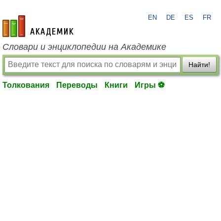
EN
DE
ES
FR
academic.ru
Словари и энциклопедии на Академике
Найти!
Толкования
Переводы
Книги
Игры ⚽