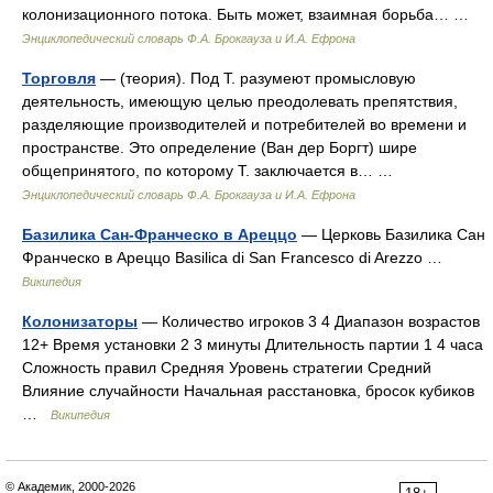
колонизационного потока. Быть может, взаимная борьба… …
Энциклопедический словарь Ф.А. Брокгауза и И.А. Ефрона
Торговля
— (теория). Под Т. разумеют промысловую
деятельность, имеющую целью преодолевать препятствия,
разделяющие производителей и потребителей во времени и
пространстве. Это определение (Ван дер Боргт) шире
общепринятого, по которому Т. заключается в… …
Энциклопедический словарь Ф.А. Брокгауза и И.А. Ефрона
Базилика Сан-Франческо в Ареццо
— Церковь Базилика Сан
Франческо в Ареццо Basilica di San Francesco di Arezzo …
Википедия
Колонизаторы
— Количество игроков 3 4 Диапазон возрастов
12+ Время установки 2 3 минуты Длительность партии 1 4 часа
Сложность правил Средняя Уровень стратегии Средний
Влияние случайности Начальная расстановка, бросок кубиков
…
Википедия
© Академик, 2000-2026