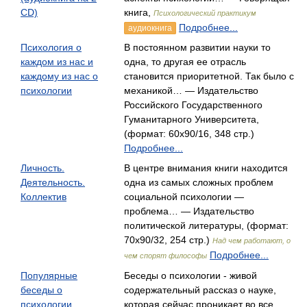
CD)
книга,
Психологический практикум
Подробнее...
аудиокнига
Психология о
В постоянном развитии науки то
каждом из нас и
одна, то другая ее отрасль
каждому из нас о
становится приоритетной. Так было с
психологии
механикой… — Издательство
Российского Государственного
Гуманитарного Университета,
(формат: 60x90/16, 348 стр.)
Подробнее...
Личность.
В центре внимания книги находится
Деятельность.
одна из самых сложных проблем
Коллектив
социальной психологии —
проблема… — Издательство
политической литературы, (формат:
70x90/32, 254 стр.)
Над чем работают, о
Подробнее...
чем спорят философы
Популярные
Беседы о психологии - живой
беседы о
содержательный рассказ о науке,
психологии
которая сейчас проникает во все