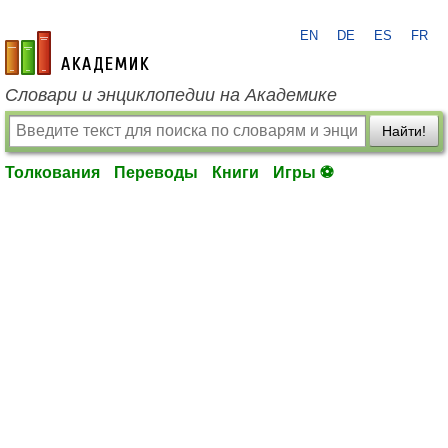
EN
DE
ES
FR
academic.ru
Словари и энциклопедии на Академике
Найти!
Толкования
Переводы
Книги
Игры ⚽