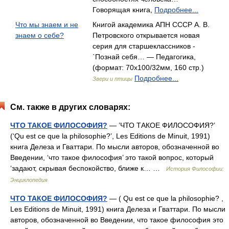
Говорящая книга,
Подробнее...
Что мы знаем и не
Книгой академика АПН СССР А. В.
знаем о себе?
Петровского открывается новая
серия для старшеклассников -
`Познай себя… — Педагогика,
(формат: 70x100/32мм, 160 стр.)
Подробнее...
Звери и птицы
См. также в других словарях:
ЧТО ТАКОЕ ФИЛОСОФИЯ?
— ’ЧТО ТАКОЕ ФИЛОСОФИЯ?’
(‘Qu est ce que la philosophie?’, Les Editions de Minuit, 1991)
книга Делеза и Гваттари. По мысли авторов, обозначенной во
Введении, ‘что такое философия’ это такой вопрос, который
‘задают, скрывая беспокойство, ближе к… …
История Философии:
Энциклопедия
ЧТО ТАКОЕ ФИЛОСОФИЯ?
— ( Qu est ce que la philosophie? ,
Les Editions de Minuit, 1991) книга Делеза и Гваттари. По мысли
авторов, обозначенной во Введении, что такое философия это