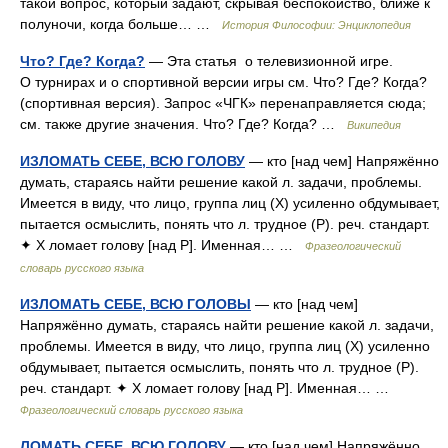
такой вопрос, который задают, скрывая беспокойство, ближе к
полуночи, когда больше… …
История Философии: Энциклопедия
Что? Где? Когда?
— Эта статья о телевизионной игре.
О турнирах и о спортивной версии игры см. Что? Где? Когда?
(спортивная версия). Запрос «ЧГК» перенаправляется сюда;
см. также другие значения. Что? Где? Когда? …
Википедия
ИЗЛОМАТЬ СЕБЕ, ВСЮ ГОЛОВУ
— кто [над чем] Напряжённо
думать, стараясь найти решение какой л. задачи, проблемы.
Имеется в виду, что лицо, группа лиц (Х) усиленно обдумывает,
пытается осмыслить, понять что л. трудное (Р). реч. стандарт.
✦ Х ломает голову [над Р]. Именная… …
Фразеологический
словарь русского языка
ИЗЛОМАТЬ СЕБЕ, ВСЮ ГОЛОВЫ
— кто [над чем]
Напряжённо думать, стараясь найти решение какой л. задачи,
проблемы. Имеется в виду, что лицо, группа лиц (Х) усиленно
обдумывает, пытается осмыслить, понять что л. трудное (Р).
реч. стандарт. ✦ Х ломает голову [над Р]. Именная… …
Фразеологический словарь русского языка
ЛОМАТЬ СЕБЕ, ВСЮ ГОЛОВУ
— кто [над чем] Напряжённо