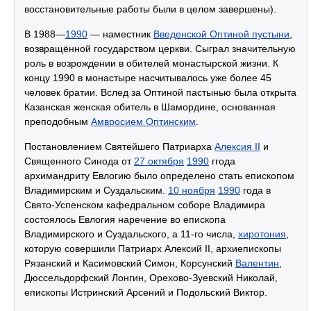
восстановительные работы были в целом завершены).
В 1988—
1990
— наместник
Введенской Оптиной пустыни
,
возвращённой государством церкви. Сыграл значительную
роль в возрождении в обителей монастырской жизни. К
концу 1990 в монастыре насчитывалось уже более 45
человек братии. Вслед за Оптиной пастынью была открыта
Казанская женская обитель в Шамордине, основанная
преподобным
Амвросием Оптинским
.
Постановлением Святейшего Патриарха
Алексия II
и
Священного Синода от
27 октября
1990
ггода
архимандриту Евлогию было определено стать епископом
Владимирским и Суздальским.
10 ноября
1990
года в
Свято-Успенском кафедральном соборе Владимира
состоялось Евлогия наречение во епископа
Владимирского и Суздальского, а 11-го числа,
хиротония
,
которую совершили Патриарх Алексий II, архиепископы
Рязанский и Касимовский Симон, Корсунский
Валентин
,
Дюссельдорфский Лонгин, Орехово-Зуевский Николай,
епископы Истринский Арсений и Подольский Виктор.