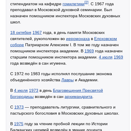
[2]
стипендиатом на кафедре
гомилетики
. С 1967 года
преподавал в Московской духовной семинарии. Был
назначен помощником инспектора Московских духовных
школ.
18 октября
1967
года, в день памяти Московских
святителей, рукоположен во
иеромонаха
в
Елоховском
соборе
Патриархом Алексием I. В том же году назначен
помощником инспектора академии. В
1969
года назначен
старшим помощником инспектора академии.
4 июля
1969
года возведён в сан игумена.
С 1972 по 1983 годы исполнял послушание эконома
объединённого хозяйства
Лавры
и Академии.
В
4 июля
1973
в день
Благовещения Пресвятой
Богородицы
возведён в сан
архимандрита
.
С
1973
— преподаватель литургики, сравнительного и
пастырского богословия в Московских духовных школах.
В
1975
году за чтение пробной лекции по Истории
Балканских церквей возведён в звание доцента