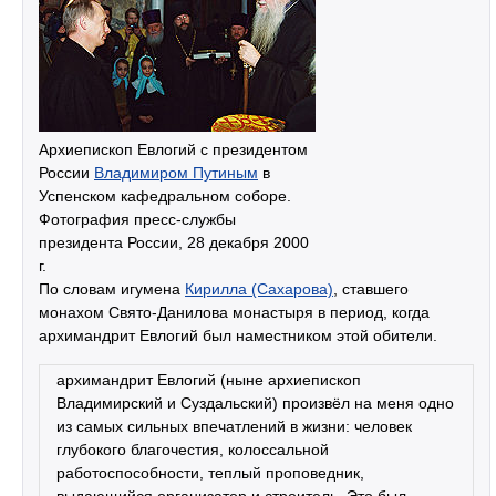
Архиепископ Евлогий с президентом
России
Владимиром Путиным
в
Успенском кафедральном соборе.
Фотография пресс-службы
президента России, 28 декабря 2000
г.
По словам игумена
Кирилла (Сахарова)
, ставшего
монахом Свято-Данилова монастыря в период, когда
архимандрит Евлогий был наместником этой обители.
архимандрит Евлогий (ныне архиепископ
Владимирский и Суздальский) произвёл на меня одно
из самых сильных впечатлений в жизни: человек
глубокого благочестия, колоссальной
работоспособности, теплый проповедник,
выдающийся организатор и строитель. Это был