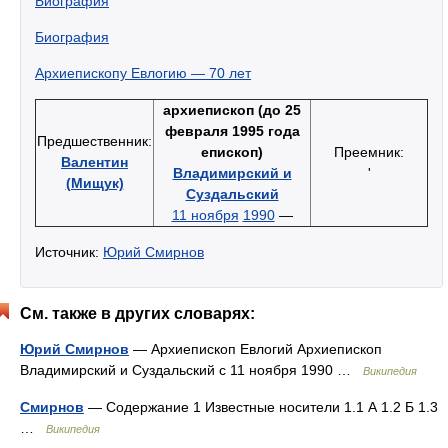
Биография
Биография
Архиепископу Евлогию — 70 лет
архиепископ (до 25
февраля 1995 года
Предшественник:
епископ)
Преемник:
Валентин
Владимирский и
'
(Мищук)
Суздальский
11 ноября
1990
—
Источник:
Юрий Смирнов
См. также в других словарях:
Юрий Смирнов
— Архиепископ Евлогий Архиепископ
Владимирский и Суздальский c 11 ноября 1990 …
Википедия
Смирнов
— Содержание 1 Известные носители 1.1 А 1.2 Б 1.3
…
Википедия