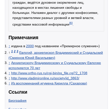
граждан, ведётся духовное окормление лиц,
находящихся в местах лишения свободы и
больницах. Налажен диалог с другими конфессиями,
представителями разных уровней и ветвей власти,
[6]
средствами массовой информации
.
Примечания
↑
издана в
2000
под названием «Премирное служение»)
1
2
3
↑
Евлогий, архиепископ Владимирский и Суздальский
(Смирнов Юрий Васильевич)
↑
Архиепископу Владимирскому и Суздальскому Евлогию
исполняется 70 лет
↑
http://www.ortho-rus.ru/cgi-bin/ps_file.cgi?2_1708
↑
http://www.vladimironline.ru/society/id_3863/
↑
Из воспоминаний игумена Кирилла (Сахарова)
Ссылки
Биография