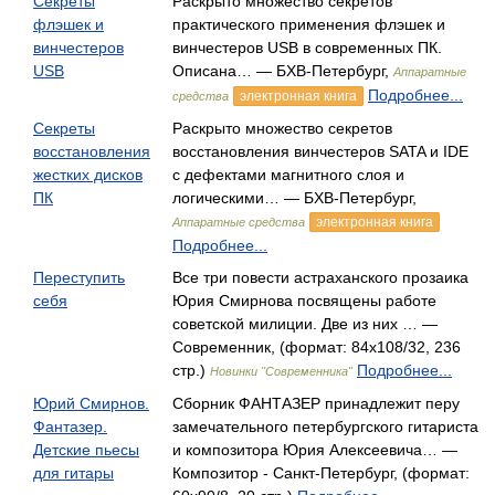
Секреты
Раскрыто множество секретов
флэшек и
практического применения флэшек и
винчестеров
винчестеров USB в современных ПК.
USB
Описана… — БХВ-Петербург,
Аппаратные
Подробнее...
электронная книга
средства
Секреты
Раскрыто множество секретов
восстановления
восстановления винчестеров SATA и IDE
жестких дисков
с дефектами магнитного слоя и
ПК
логическими… — БХВ-Петербург,
электронная книга
Аппаратные средства
Подробнее...
Переступить
Все три повести астраханского прозаика
себя
Юрия Смирнова посвящены работе
советской милиции. Две из них … —
Современник, (формат: 84x108/32, 236
стр.)
Подробнее...
Новинки "Современника"
Юрий Смирнов.
Сборник ФАНТАЗЕР принадлежит перу
Фантазер.
замечательного петербургского гитариста
Детские пьесы
и композитора Юрия Алексеевича… —
для гитары
Композитор - Санкт-Петербург, (формат: