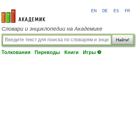
EN
DE
ES
FR
academic.ru
Словари и энциклопедии на Академике
Найти!
Толкования
Переводы
Книги
Игры ⚽