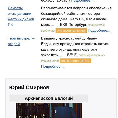
60x90/8, 20 стр.)
Подробнее...
Секреты
Рассматриваются вопросы обеспечения
эксплуатации
безаварийной работы винчестера
жестких дисков
обычного домашнего ПК, в том числе
ПК
меры… — БХВ-Петербург,
Аппаратные
Подробнее...
электронная книга
средства
Твой выстрел –
Бывшему красноармейцу Ивану
второй
Елдышеву приходится отражать натиск
казачьего отряда, пытающегося
захватить… — ВЕЧЕ,
Коллекция военных
электронная книга
приключений
Подробнее...
Юрий Смирнов
Архиепископ Евлогий