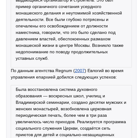
пример органичного сочетания усердного
монашеского делания и неутомимой хозяйственной
деятельности. Все были глубоко потрясены и
опечалены его освобождением от должности
наместника, говорили, что это было сделано под
давлением властей, обеспокоенных размахом
монашеской жизни в центре Москвы. Возникло также
недопонимание по поводу продолжительных
уставных служб.
По данным агентства Regnum (
2007
) Евлогий во время
управления епархией добился следующих успехов:
Была восстановлена система духовного
образования — воскресных школ, училищ и
Владимирской семинарии, создано десятки мужских и
женских монастырей, возобновлена церковная
периодическая печать, более чем в три раза
увеличилось число приходов. Реализуется программа
социального служения Церкви, создаётся сеть
приютов для детей и социально-незащищенных