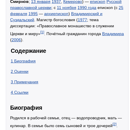
Смирно́в
;
13 января
1937
,
Кемерово
) —
епископ
Русской
православной церкви
; с
11 ноября
1990 года
епископ (с
25
февраля
1995
—
архиепископ
)
Владимирский и
Суздальский
. Магистр богословия (
1977
; тема
диссертации: «Православное монашество в служении
[1]
Церкви и миру»
. Почётный гражданин города
Владимира
(
2006
).
Содержание
1
Биография
2
Оценки
3
Примечания
4
Ссылки
Биография
Родился в рабочей семье, отец — водопроводчик, мать —
[2]
кулинар. В семье было семь сыновей и трое дочерей
.