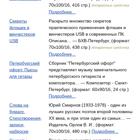
70x100/16, 416 стр.)
Аппаратные средства
Подробнее...
Секреты
Раскрыто множество секретов
флэшек и
практического применения флэшек и
винчестеров
винчестеров USB в современных ПК.
USB
Описана… — БХВ-Петербург, (формат:
70x100/16, 438 стр.)
Аппаратные средства
Подробнее...
Петербургский
Сборник "Петербургский офорт"
офорт. Пьесы
представляет музыку замечательного
для гитары
петербургского гитариста и
композитора… — Композитор - Санкт-
Петербург, (формат: 60x90/16, 24 стр.)
Подробнее...
Слова на
Юрий Смирнов (1933-1978) - один из
бумаге.
лучших русских поэтов второй половины
Стихотворения,
XX века, и при этом один из самых… —
записи,
Издатель Орлов В. И., (формат:
наброски
70x100/16, 480 стр.)
Подробнее...