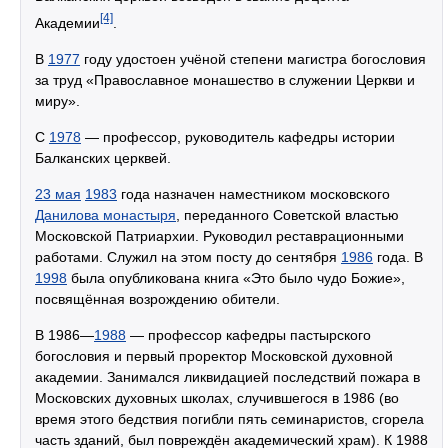
[4]
Академии
.
В
1977
году удостоен учёной степени магистра богословия
за труд «Православное монашество в служении Церкви и
миру».
С
1978
— профессор, руководитель кафедры истории
Балканских церквей.
23 мая
1983
года назначен наместником московского
Данилова монастыря
, переданного Советской властью
Московской Патриархии. Руководил реставрационными
работами. Служил на этом посту до сентября
1986
года. В
1998
была опубликована книга «Это было чудо Божие»,
посвящённая возрождению обители.
В 1986—
1988
— профессор кафедры пастырского
богословия и первый проректор Московской духовной
академии. Занимался ликвидацией последствий пожара в
Московских духовных школах, случившегося в 1986 (во
время этого бедствия погибли пять семинаристов, сгорела
часть зданий, был повреждён академический храм). К 1988