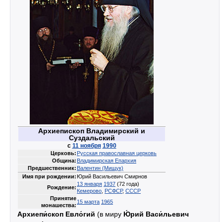
Архиепископ Владимирский и
Суздальский
c
11 ноября
1990
Церковь:
Русская православная церковь
Община:
Владимирская Епархия
Предшественник:
Валентин (Мищук)
Имя при рождении:
Юрий Васильевич Смирнов
13 января
1937
(72 года)
Рождение:
Кемерово
,
РСФСР
,
СССР
Принятие
15 марта
1965
монашества:
Архиепи́скоп Евло́гий
(в миру
Ю́рий Васи́льевич