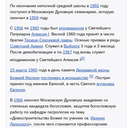
По окончании неполной средней школы в
1955
году
поступил в Московскую Духовную семинарию, которую
окончил в
1959
году.
С
1956
по
1960
годы был
иподиаконом
у Святейшего
Патриарха
Алексия I
. Весной 1960 года принят в число
братии
Троице-Сергиевой лавры
. Осенью призван в ряды
Советской Армии
. Служил в
Выборге
3 года и 3 месяца.
После демобилизации и по
1967
год вновь служит
[2]
иподиаконом у Святейшего Алексия I
.
15 марта
1965
года в день памяти
Державной иконы
[3]
Божией Матери
пострижен в монашество
. Постриг
принял под именем Евлогий, в честь Святого
мученика
Евлогия
.
В
1966
окончил Московскую Духовную академию со
степенью кандидата богословия, защитив богословскую
работу по кафедре патрологии на тему
«Домостроительство Божие по учению св.
Иринея
Лионского
», после чего становится профессорским