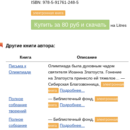
ISBN: 978-5-91761-248-5
электронная книга
Купить за
80
руб
и скачать
на Litres
Другие книги автора:
Книга
Описание
Письма к
Олимпиада была духовным чадом
Олимпиаде
святителя Иоанна Златоуста. Гонение
на Златоуста принесло ей тяжелое… —
Сибирская Благозвонница,
электронная
Подробнее...
книга
Полное
— Библиотечный фонд,
электронная
собрание
Подробнее...
книга
творений
Полное
— Библиотечный фонд,
электронная
собрание
Подробнее...
книга