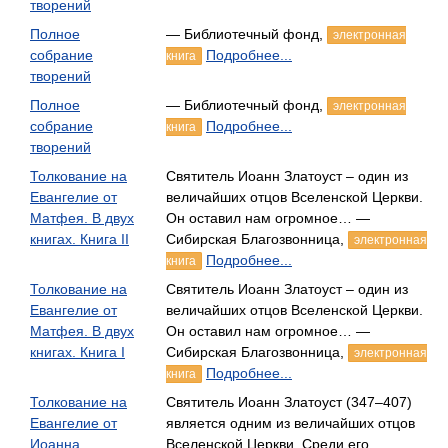
творений
Полное
— Библиотечный фонд,
электронная
собрание
Подробнее...
книга
творений
Полное
— Библиотечный фонд,
электронная
собрание
Подробнее...
книга
творений
Толкование на
Святитель Иоанн Златоуст – один из
Евангелие от
величайших отцов Вселенской Церкви.
Матфея. В двух
Он оставил нам огромное… —
книгах. Книга II
Сибирская Благозвонница,
электронная
Подробнее...
книга
Толкование на
Святитель Иоанн Златоуст – один из
Евангелие от
величайших отцов Вселенской Церкви.
Матфея. В двух
Он оставил нам огромное… —
книгах. Книга I
Сибирская Благозвонница,
электронная
Подробнее...
книга
Толкование на
Святитель Иоанн Златоуст (347–407)
Евангелие от
является одним из величайших отцов
Иоанна
Вселенской Церкви. Среди его