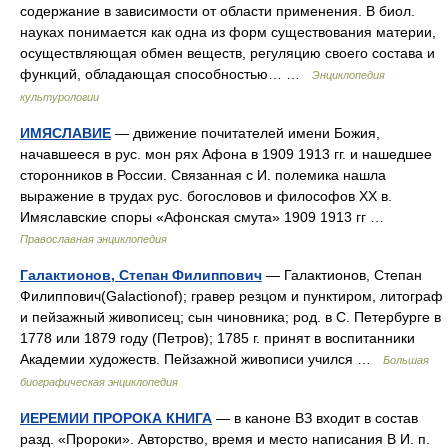
содержание в зависимости от области применения. В биол.
науках понимается как одна из форм существования материи,
осуществляющая обмен веществ, регуляцию своего состава и
функций, обладающая способностью… …
Энциклопедия
культурологии
ИМЯСЛАВИЕ
— движение почитателей имени Божия,
начавшееся в рус. мон рях Афона в 1909 1913 гг. и нашедшее
сторонников в России. Связанная с И. полемика нашла
выражение в трудах рус. богословов и философов XX в.
Имяславские споры «Афонская смута» 1909 1913 гг …
Православная энциклопедия
Галактионов, Степан Филиппович
— Галактионов, Степан
Филиппович(Galactionof); гравер резцом и пунктиром, литограф
и пейзажный живописец; сын чиновника; род. в С. Петербурге в
1778 или 1879 году (Петров); 1785 г. принят в воспитанники
Академии художеств. Пейзажной живописи учился …
Большая
биографическая энциклопедия
ИЕРЕМИИ ПРОРОКА КНИГА
— в каноне ВЗ входит в состав
разд. «Пророки». Авторство, время и место написания В И. п.