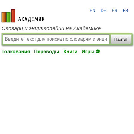
EN
DE
ES
FR
academic.ru
Словари и энциклопедии на Академике
Найти!
Толкования
Переводы
Книги
Игры ⚽