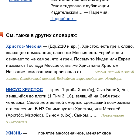
Рекомендовано к публикации
Издательским… — Паремия,
Подробнее...
См. также в других словарях:
Христос-Мессия
— (Еф.2:10 и др. ). Христос, есть греч. слово,
значащее помазанник, слово же Мессия есть Еврейское и
означает то же самое, что и греч. Посему то Иудеи или Евреи
называют Господа Мессиею, мы же Христиане Христом.
Название помазанника произошло от… …
Библия. Ветхий и Новый
заветы. Синодальный перевод. Библейская энциклопедия арх. Никифора.
ИИСУС ХРИСТОС
— [греч. ᾿Ιησοῦς Χριστός], Сын Божий, Бог,
явившийся во плоти (1 Тим 3. 16), взявший на Себя грех
человека, Своей жертвенной смертью сделавший возможным
его спасение. В НЗ Он именуется Христом, или Мессией
(Χριστός, Μεσσίας), Сыном (υἱός), Сыном… …
Православная
энциклопедия
ЖИЗНЬ
— понятие многозначное, меняет свое