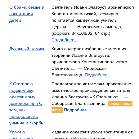
О браке, семье и
Святитель Иоанн Златоуст, архиепископ
воспитании
Константинопольский, всемирно
детей
почитается как великий учитель
Церкви… — Неугасимая лампада,
(формат: 84x108/32, 64 стр.)
Подробнее...
Духовный жемчуг
Книга содержит избранные места из
творений Иоанна Златоуста,
архиепископа Константинопольского.
Святитель… — Сибирская
Благозвонница,
Подробнее...
К Стагирию
Предлагаемое читателям нравственно-
подвижнику,
аскетическое произведение святителя
одержимому
Иоанна Златоуста «К Стагирию»… —
демоном, или О
Сибирская Благозвонница,
электронная
том, как
Подробнее...
книга
преодолевать
уныние и скорбь
Уроки о
Издание содержит уроки воспитания от
воспитании
святителя Иоанна Златоуста.