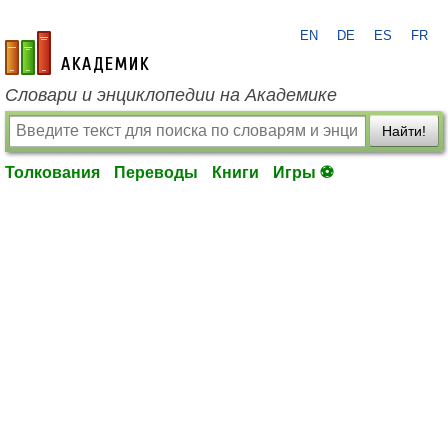
EN
DE
ES
FR
academic.ru
Словари и энциклопедии на Академике
Найти!
Толкования
Переводы
Книги
Игры ⚽