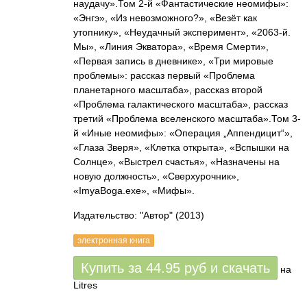
наудачу».Том 2-й «Фантастические неомифы»:
«Энгэ», «Из невозможного?», «Везёт как
утопнику», «Неудачный эксперимент», «2063-й.
Мы», «Линия Экватора», «Время Смерти»,
«Первая запись в дневнике», «Три мировые
проблемы»: рассказ первый «Проблема
планетарного масштаба», рассказ второй
«Проблема галактического масштаба», рассказ
третий «Проблема вселенского масштаба».Том 3-
й «Иные неомифы»: «Операция „Аппендицит“»,
«Глаза Зверя», «Клетка открыта», «Вспышки на
Солнце», «Выстрел счастья», «Назначены на
новую должность», «Сверхурочник»,
«ImyaBoga.exe», «Мифы».
Издательство: "Автор"
(2013)
электронная книга
Купить за
44.95
руб
и скачать
на
Litres