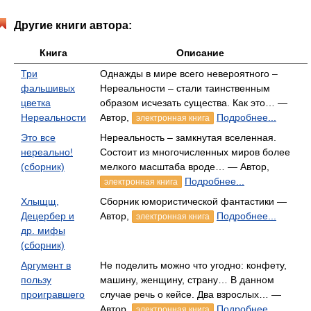
Другие книги автора:
Книга
Описание
Три
Однажды в мире всего невероятного –
фальшивых
Нереальности – стали таинственным
цветка
образом исчезать существа. Как это… —
Нереальности
Автор,
Подробнее...
электронная книга
Это все
Нереальность – замкнутая вселенная.
нереально!
Состоит из многочисленных миров более
(сборник)
мелкого масштаба вроде… — Автор,
Подробнее...
электронная книга
Хлыщщ,
Сборник юмористической фантастики —
Децербер и
Автор,
Подробнее...
электронная книга
др. мифы
(сборник)
Аргумент в
Не поделить можно что угодно: конфету,
пользу
машину, женщину, страну… В данном
проигравшего
случае речь о кейсе. Два взрослых… —
Автор,
Подробнее...
электронная книга