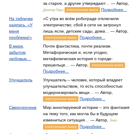
за старое, а другие утверждают… — Автор,
Подробнее...
электронная книга
Доктор Пауз
На табличке
«С утра во всём робограде отключили
надпись. «У
электричество; сбой в сети не затронул
меня
лишь ясли, детские сады, дома… — Автор,
проблема!»
Подробнее...
электронная книга
В мире,
Почти фантастика, почти реализм.
забытом
Метафорическая и, если угодно,
любовью…
метафизическая история о городе-
пришельце… — Автор,
электронная книга
Подробнее...
Улучшатель
Улучшатель – человек, который владеет
улучшательством, то есть способностью
модернизировать вещи… — Автор,
Подробнее...
электронная книга
Сверхурочник
Мир аннотируемой истории – это фантазия
на тему того, как могла бы в будущем
измениться ситуация… — Автор,
Энгэ
Подробнее...
электронная книга