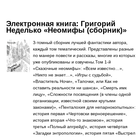
Электронная книга:
Григорий
Неделько «Неомифы (сборник)»
3-томный сборник лучшей фантастики автора,
каждый том тематический. Представлены разные
по манере повести и рассказы, многие из которых
уже опубликованы и озвучены.Том 1-й
«Сказочные неомифы»: «Всем известно…»,
«Никто не знает…», «Игры с судьбой»,
«Властитель Ночи», «Тапочки, или Как не
оставить реальности ни шанса», «Смерть имк
лицу», «Сложности посвящения (в члены одной
организации, известной своими крутыми
законами)», «Пенталохия для непарнокопытных»:
история первая «Чертовски верноерешение»,
история вторая «Что-то знакомое», история
третья «Полный апгрейд!», история четвёртая
«Загадки энтропологии», история пятая «Выстрел