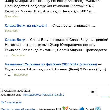
Жанр Юмористическое шоу Режиссёр Александр Жигалкин
Производство Продюсерская компания «КостаФильм»
Ведущий Михаил Шац, Александр Цекало (до 2007 го …
Википедия
Слава Богу, ты пришёл!
— Слава Богу, ты пришёл! …
Википедия
Слава Богу
— Слава Богу, ты пришёл! Слава Богу, ты пришёл!
Новая заставка программы Жанр Юмористическое шоу
Режиссёр Александр Жигалкин, Сергей Алдонин Производство
…
Википедия
Чемпионат Украины по футболу 2011/2012 (составы)
—
Содержание 1 Александрия 2 Арсенал (Киев) 3 Волынь (Луцк)
4 …
Википедия
© Академик, 2000-2026
18+
Обратная связь:
Техподдержка
,
Реклама на сайте
👣 Путешествия
Экспорт словарей на сайты
, сделанные на PHP,
Joomla,
Drupal,