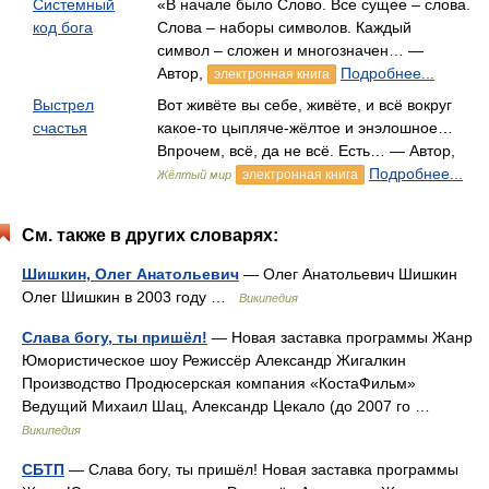
Системный
«В начале было Слово. Все сущее – слова.
код бога
Слова – наборы символов. Каждый
символ – сложен и многозначен… —
Автор,
Подробнее...
электронная книга
Выстрел
Вот живёте вы себе, живёте, и всё вокруг
счастья
какое-то цыпляче-жёлтое и энэлошное…
Впрочем, всё, да не всё. Есть… — Автор,
Подробнее...
электронная книга
Жёлтый мир
См. также в других словарях:
Шишкин, Олег Анатольевич
— Олег Анатольевич Шишкин
Олег Шишкин в 2003 году …
Википедия
Слава богу, ты пришёл!
— Новая заставка программы Жанр
Юмористическое шоу Режиссёр Александр Жигалкин
Производство Продюсерская компания «КостаФильм»
Ведущий Михаил Шац, Александр Цекало (до 2007 го …
Википедия
СБТП
— Слава богу, ты пришёл! Новая заставка программы