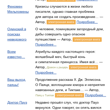
Феномен
Кризисы случаются в жизни любого
Мельпомены
писателя, однако главная проблема
для автора не создать произведение… —
Автор,
Подробнее...
электронная книга
Одинокий в
О человеке, покинувшем загородный дом,
поисках
дабы совершить одно опасное
неведомого
путешествие — Автор,
электронная книга
Подробнее...
Всем
Атрибуты каждого настоящего героя:
известно…
волшебный меч, быстрый конь
и симпатичная принцесса. Имея всё… —
Автор,
электронная книга
Дракон и рыцарь
Подробнее...
Ваш выход,
Продолжение рассказа Х. Дж. Эллисона.
паяцы!
О Паяце, воплощении юмора и неприятия
навязанных догм, и Тиктаке… — Автор,
Подробнее...
электронная книга
Паяц и Тиктак
Доктор Пауз
Недавно прошёл слух, что доктор Пауз
вернулся. Одни говорят, он опять взялся