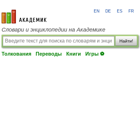
EN
DE
ES
FR
academic.ru
Словари и энциклопедии на Академике
Найти!
Толкования
Переводы
Книги
Игры ⚽