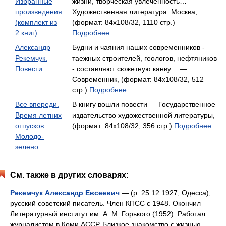
Избранные
жизни, творческая увлеченность… —
произведения
Художественная литература. Москва,
(комплект из
(формат: 84x108/32, 1110 стр.)
2 книг)
Подробнее...
Александр
Будни и чаяния наших современников -
Рекемчук.
таежных строителей, геологов, нефтяников
Повести
- составляют сюжетную канву… —
Современник, (формат: 84x108/32, 512
стр.)
Подробнее...
Все впереди.
В книгу вошли повести — Государственное
Время летних
издательство художественной литературы,
отпусков.
(формат: 84x108/32, 356 стр.)
Подробнее...
Молодо-
зелено
См. также в других словарях:
Рекемчук Александр Евсеевич
— (р. 25.12.1927, Одесса),
русский советский писатель. Член КПСС с 1948. Окончил
Литературный институт им. А. М. Горького (1952). Работал
журналистом в Коми АССР. Близкое знакомство с жизнью