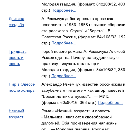
Молодая гвардия, (формат: 84x108/32, 400
стр.)
Подробнее...
Дочкина
А. Рекемчук дебютировал в прозе как
свадьба
новеллист: в 1956- 1958 гг. вышли сборники
его рассказов "Стужа" и "Берега" . В… —
Советская Россия, (формат: 84x108/32, 192
стр.)
Подробнее...
Тридцать
Герой нового романа А. Рекемчука Алексей
шесть и
Рыжов едет на Печору, на студенческую
шесть
практику - изучать фольклор и… —
Молодая гвардия, (формат: 84x108/32, 336
стр.)
Подробнее...
Пир в Одессе
Александр Рекемчук известен российским и
после холеры
зарубежным читателям как автор повестей
"Время летних отпусков"… — МИК,
(формат: 60x90/16, 368 стр.)
Подробнее...
Нежный
Роман «Нежный возраст» и повесть
возраст
«Мальчики» являются своеобразной
дилогией. Оба произведения написаны
от… — Молодая гвардия, (формат: