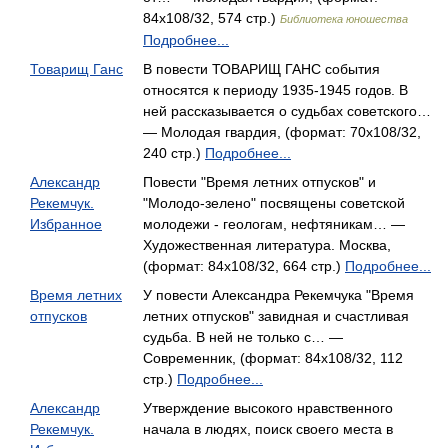
84x108/32, 574 стр.)
Библиотека юношества
Подробнее...
Товарищ Ганс
В повести ТОВАРИЩ ГАНС события
относятся к периоду 1935-1945 годов. В
ней рассказывается о судьбах советского…
— Молодая гвардия, (формат: 70x108/32,
240 стр.)
Подробнее...
Александр
Повести "Время летних отпусков" и
Рекемчук.
"Молодо-зелено" посвящены советской
Избранное
молодежи - геологам, нефтяникам… —
Художественная литература. Москва,
(формат: 84x108/32, 664 стр.)
Подробнее...
Время летних
У повести Александра Рекемчука "Время
отпусков
летних отпусков" завидная и счастливая
судьба. В ней не только с… —
Современник, (формат: 84x108/32, 112
стр.)
Подробнее...
Александр
Утверждение высокого нравственного
Рекемчук.
начала в людях, поиск своего места в