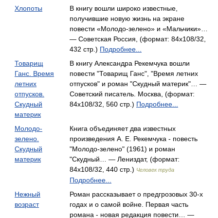
Хлопоты
В книгу вошли широко известные,
получившие новую жизнь на экране
повести «Молодо-зелено» и «Мальчики»…
— Советская Россия, (формат: 84x108/32,
432 стр.)
Подробнее...
Товарищ
В книгу Александра Рекемчука вошли
Ганс. Время
повести "Товарищ Ганс", "Время летних
летних
отпусков" и роман "Скудный материк"… —
отпусков.
Советский писатель. Москва, (формат:
Скудный
84x108/32, 560 стр.)
Подробнее...
материк
Молодо-
Книга объединяет два известных
зелено.
произведения А. Е. Рекемчука - повесть
Скудный
"Молодо-зелено" (1961) и роман
материк
"Скудный… — Лениздат, (формат:
84x108/32, 440 стр.)
Человек труда
Подробнее...
Нежный
Роман рассказывает о предгрозовых 30-х
возраст
годах и о самой войне. Первая часть
романа - новая редакция повести… —