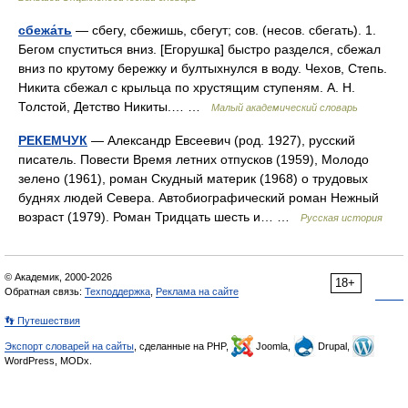
сбежа́ть
— сбегу, сбежишь, сбегут; сов. (несов. сбегать). 1.
Бегом спуститься вниз. [Егорушка] быстро разделся, сбежал
вниз по крутому бережку и бултыхнулся в воду. Чехов, Степь.
Никита сбежал с крыльца по хрустящим ступеням. А. Н.
Толстой, Детство Никиты.… …
Малый академический словарь
РЕКЕМЧУК
— Александр Евсеевич (род. 1927), русский
писатель. Повести Время летних отпусков (1959), Молодо
зелено (1961), роман Скудный материк (1968) о трудовых
буднях людей Севера. Автобиографический роман Нежный
возраст (1979). Роман Тридцать шесть и… …
Русская история
© Академик, 2000-2026
18+
Обратная связь:
Техподдержка
,
Реклама на сайте
👣 Путешествия
Экспорт словарей на сайты
, сделанные на PHP,
Joomla,
Drupal,
WordPress, MODx.