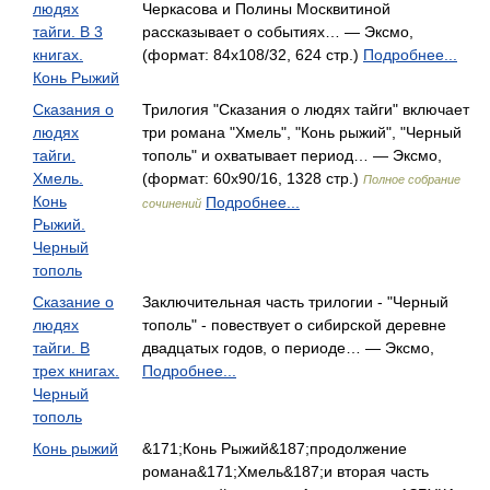
людях
Черкасова и Полины Москвитиной
тайги. В 3
рассказывает о событиях… — Эксмо,
книгах.
(формат: 84x108/32, 624 стр.)
Подробнее...
Конь Рыжий
Сказания о
Трилогия "Сказания о людях тайги" включает
людях
три романа "Хмель", "Конь рыжий", "Черный
тайги.
тополь" и охватывает период… — Эксмо,
Хмель.
(формат: 60x90/16, 1328 стр.)
Полное собрание
Конь
Подробнее...
сочинений
Рыжий.
Черный
тополь
Сказание о
Заключительная часть трилогии - "Черный
людях
тополь" - повествует о сибирской деревне
тайги. В
двадцатых годов, о периоде… — Эксмо,
трех книгах.
Подробнее...
Черный
тополь
Конь рыжий
&171;Конь Рыжий&187;продолжение
романа&171;Хмель&187;и вторая часть