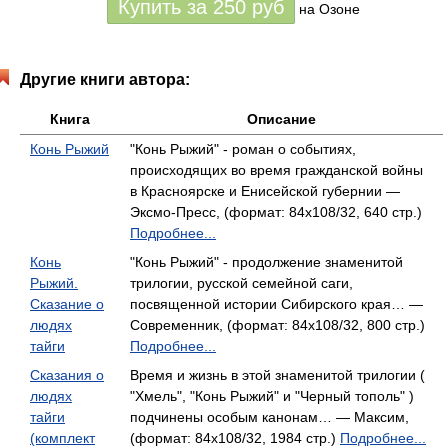
Купить за
250
руб
на Озоне
Другие книги автора:
Книга
Описание
Конь Рыжий
"Конь Рыжий" - роман о событиях,
происходящих во время гражданской войны
в Красноярске и Енисейской губернии —
Эксмо-Пресс, (формат: 84x108/32, 640 стр.)
Подробнее...
Конь
"Конь Рыжий" - продолжение знаменитой
Рыжий.
трилогии, русской семейной саги,
Сказание о
посвященной истории Сибирского края… —
людях
Современник, (формат: 84x108/32, 800 стр.)
тайги
Подробнее...
Сказания о
Время и жизнь в этой знаменитой трилогии (
людях
"Хмель", "Конь Рыжий" и "Черный тополь" )
тайги
подчинены особым канонам… — Максим,
(комплект
(формат: 84x108/32, 1984 стр.)
Подробнее...