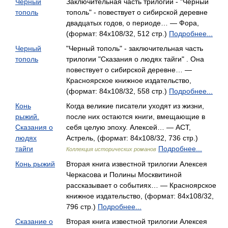
Черный
Заключительная часть трилогии - "Черный
тополь
тополь" - повествует о сибирской деревне
двадцатых годов, о периоде… — Фора,
(формат: 84x108/32, 512 стр.)
Подробнее...
Черный
"Черный тополь" - заключительная часть
тополь
трилогии "Сказания о людях тайги" . Она
повествует о сибирской деревне… —
Красноярское книжное издательство,
(формат: 84x108/32, 558 стр.)
Подробнее...
Конь
Когда великие писатели уходят из жизни,
рыжий.
после них остаются книги, вмещающие в
Сказания о
себя целую эпоху. Алексей… — АСТ,
людях
Астрель, (формат: 84x108/32, 736 стр.)
тайги
Подробнее...
Коллекция исторических романов
Конь рыжий
Вторая книга известной трилогии Алексея
Черкасова и Полины Москвитиной
рассказывает о событиях… — Красноярское
книжное издательство, (формат: 84x108/32,
796 стр.)
Подробнее...
Сказание о
Вторая книга известной трилогии Алексея