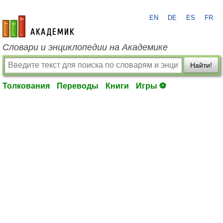
EN
DE
ES
FR
academic.ru
Словари и энциклопедии на Академике
Найти!
Толкования
Переводы
Книги
Игры ⚽