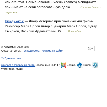
или агентом. Наименования – члены (names) в синдикате
принимают на себя согласованную долю… …
Словарь бизнес-
терминов
Синдикат 2
— Жанр Историко приключенческий фильм
Режиссёр Марк Орлов Автор сценария Марк Орлов, Эдгар
Смирнов, Василий Ардаматский В& …
Википедия
© Академик, 2000-2026
18+
Обратная связь:
Техподдержка
,
Реклама на сайте
👣 Путешествия
Экспорт словарей на сайты
, сделанные на PHP,
Joomla,
Drupal,
WordPress, MODx.