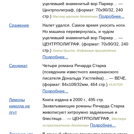
уцелевший знаменитый вор Паркер… —
Центрполиграф, (формат: 70x90/32, 240
стр.)
Подробнее...
Мастер крутого детектива
Сражение
Налет удался. Самое время уносить ноги.
Но машина перевернулась, и чудом
уцелевший знаменитый вор Паркер… —
ЦЕНТРПОЛИГРАФ, (формат: 70x90/32, 240
стр.)
Агата Кристи. Избранные произведения
Подробнее...
Синдикат
Четыре романа Ричарда Старка
(псевдоним известного американского
писателя Дональда Уэстлейка)… — ВЕЧЕ,
(формат: 84x108/32мм, 464 стр.)
HUNTER
Подробнее...
Лимоны
Книга издана в 2000 г., 495 стр.
никогда не
Захватывающие романы Ричарда Старка
лгут
живописуют хитроумно задуманные и
блестяще… — ЦЕНТРПОЛИГРАФ,
Мастера
Подробнее...
остросюжетного детектива