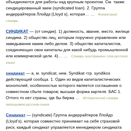
объединяются для работы над крупным проектом. См. также:
синдицированный заем (syndicated loan). 2. Группа
андеррайтеров Ллойдз (Lloyd s), которая… …
Финансовый
словарь
СИНДИКАТ
— (от синдик). 1) должность, звание, место, жилице
синдика. 2) общество лиц, которым поручено управление или
заведывание каким либо делом. 3) общество капиталистов,
соединяющих свои капиталы для какой нибудь промышленной
или коммерческой цели. 4)… …
Словарь иностранных слов русского
языка
синдикат
— а, м. syndicat, нем. Syndikat <гр. syndikos
действующий сообща. 1. Один из видов капиталистических
монополий, особенностью которого является соглашение о
совместном сбыте товаров; высшая форма картеля. БАС 1.
Оттого то нет страны, где бы биржа …
Исторический словарь
галлицизмов русского языка
Синдикат
— (syndicate) Группа андеррайтеров Ллойдз
(Lloyd’s), которая совместно принимает на себя страховой
риск; каждый синдикат управляется менеджером синдиката