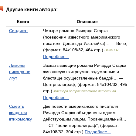
Другие книги автора:
Книга
Описание
Синдикат
Четыре романа Ричарда Старка
(псевдоним известного американского
писателя Дональда Уэстлейка)… — Вече,
(формат: 84x108/32, 464 стр.)
HUNTER
Подробнее...
Лимоны
Захватывающие романы Ричарда Старка
никогда не
живописуют хитроумно задуманные и
лгут
блестяще осуществленные бандой… —
Центрполиграф, (формат: 84x104/32, 495
стр.)
Мастера остросюжетного детектива
Подробнее...
Смерть
Две повести американского писателя
крадется
Ричарда Старка объединены одним
втихомолку
действующим лицом. Провинциальный…
— СП "Белинтерполиграф", (формат:
84x108/32, 304 стр.)
Подробнее...