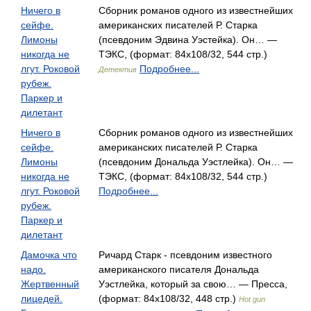
Ничего в
Сборник романов одного из известнейших
сейфе.
американских писателей Р. Старка
Лимоны
(псевдоним Эдвина Уэстейка). Он… —
никогда не
ТЭКС, (формат: 84x108/32, 544 стр.)
лгут. Роковой
Подробнее...
Детектив
рубеж.
Паркер и
дилетант
Ничего в
Сборник романов одного из известнейших
сейфе.
американских писателей Р. Старка
Лимоны
(псевдоним Дональда Уэстлейка). Он… —
никогда не
ТЭКС, (формат: 84x108/32, 544 стр.)
лгут. Роковой
Подробнее...
рубеж.
Паркер и
дилетант
Дамочка что
Ричард Старк - псевдоним известного
надо.
американского писателя Дональда
Жертвенный
Уэстлейка, который за свою… — Пресса,
лицедей.
(формат: 84x108/32, 448 стр.)
Hot gun