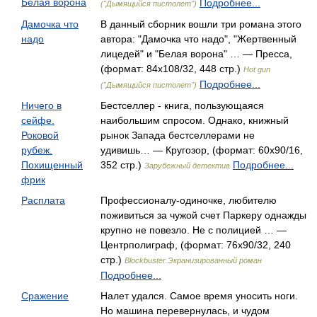
Белая ворона
Подробнее...
("Дымящийся пистолет")
Дамочка что
В данный сборник вошли три романа этого
надо
автора: "Дамочка что надо", "Жертвенный
лицедей" и "Белая ворона" … — Пресса,
(формат: 84x108/32, 448 стр.)
Hot gun
Подробнее...
("Дымящийся пистолет")
Ничего в
Бестселлер - книга, пользующаяся
сейфе.
наибольшим спросом. Однако, книжный
Роковой
рынок Запада бестселлерами не
рубеж.
удивишь… — Кругозор, (формат: 60x90/16,
Похищенный
352 стр.)
Подробнее...
Зарубежный детектив
фрик
Расплата
Профессионалу-одиночке, любителю
поживиться за чужой счет Паркеру однажды
крупно не повезло. Не с полицией … —
Центрполиграф, (формат: 76x90/32, 240
стр.)
Blockbuster.Экранизированный роман
Подробнее...
Сражение
Налет удался. Самое время уносить ноги.
Но машина перевернулась, и чудом