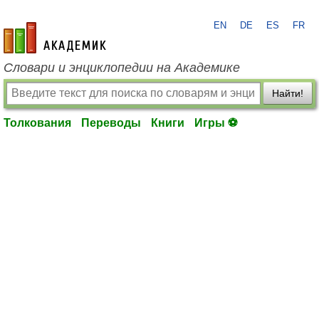
EN
DE
ES
FR
academic.ru
Словари и энциклопедии на Академике
Найти!
Толкования
Переводы
Книги
Игры ⚽