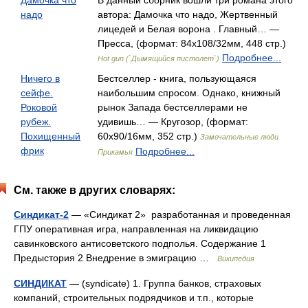
Дамочка что
В данный сборник вошли три романа этого
надо
автора: Дамочка что надо, Жертвенный
лицедей и Белая ворона . Главный… —
Пресса, (формат: 84x108/32мм, 448 стр.)
Подробнее...
Hot gun (`Дымящийся пистолет`)
Ничего в
Бестселлер - книга, пользующаяся
сейфе.
наибольшим спросом. Однако, книжный
Роковой
рынок Запада бестселлерами не
рубеж.
удивишь… — Кругозор, (формат:
Похищенный
60x90/16мм, 352 стр.)
Замечательные люди
фрик
Подробнее...
Прикамья
См. также в других словарях:
Синдикат-2
— «Синдикат 2» разработанная и проведенная
ГПУ оперативная игра, направленная на ликвидацию
савинковского антисоветского подполья. Содержание 1
Предыстория 2 Внедрение в эмиграцию …
Википедия
СИНДИКАТ
— (syndicate) 1. Группа банков, страховых
компаний, строительных подрядчиков и т.п., которые