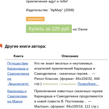
приключения ждут и тебя!
Издательство: "АрМир"
(2008)
аудиокнига
Купить за
225
руб
на Озоне
Другие книги автора:
Книга
Описание
Путешествие
Кто не знает веселых и неутомимых
Карандаша и
искателей приключений Карандаша и
Самоделкина
Самоделкина - сказочных героев… —
на
Рипол Классик, (формат: 84x104/32, 446
`Дрындолете`
стр.)
Подробнее...
Библиотека `Солнышкина`
Карандаш и
Приключения известных сказочных героев
Самоделкин
Карандаша и Самоделкина продолжаются
на Марсе
в новой повести В. Постникова… —
Machaon, (формат: 84x100/16, 112 стр.)