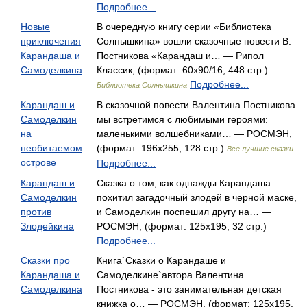
Подробнее...
Новые
В очередную книгу серии «Библиотека
приключения
Солнышкина» вошли сказочные повести В.
Карандаша и
Постникова «Карандаш и… — Рипол
Самоделкина
Классик, (формат: 60x90/16, 448 стр.)
Подробнее...
Библиотека Солнышкина
Карандаш и
В сказочной повести Валентина Постникова
Самоделкин
мы встретимся с любимыми героями:
на
маленькими волшебниками… — РОСМЭН,
необитаемом
(формат: 196x255, 128 стр.)
Все лучшие сказки
острове
Подробнее...
Карандаш и
Сказка о том, как однажды Карандаша
Самоделкин
похитил загадочный злодей в черной маске,
против
и Самоделкин поспешил другу на… —
Злодейкина
РОСМЭН, (формат: 125x195, 32 стр.)
Подробнее...
Сказки про
Книга`Сказки о Карандаше и
Карандаша и
Самоделкине`автора Валентина
Самоделкина
Постникова - это занимательная детская
книжка о… — РОСМЭН, (формат: 125x195,