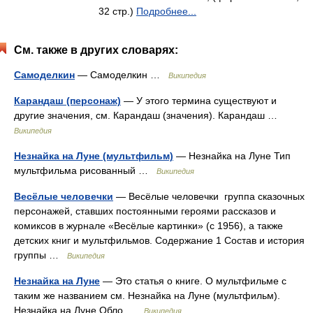
32 стр.)
Подробнее...
См. также в других словарях:
Самоделкин
— Самоделкин …
Википедия
Карандаш (персонаж)
— У этого термина существуют и
другие значения, см. Карандаш (значения). Карандаш …
Википедия
Незнайка на Луне (мультфильм)
— Незнайка на Луне Тип
мультфильма рисованный …
Википедия
Весёлые человечки
— Весёлые человечки группа сказочных
персонажей, ставших постоянными героями рассказов и
комиксов в журнале «Весёлые картинки» (с 1956), а также
детских книг и мультфильмов. Содержание 1 Состав и история
группы …
Википедия
Незнайка на Луне
— Это статья о книге. О мультфильме с
таким же названием см. Незнайка на Луне (мультфильм).
Незнайка на Луне Обло …
Википедия