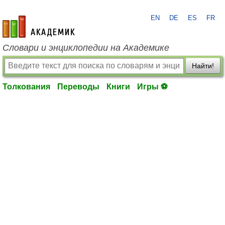
EN
DE
ES
FR
academic.ru
Словари и энциклопедии на Академике
Найти!
Толкования
Переводы
Книги
Игры ⚽