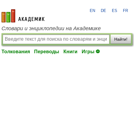
EN
DE
ES
FR
academic.ru
Словари и энциклопедии на Академике
Найти!
Толкования
Переводы
Книги
Игры ⚽