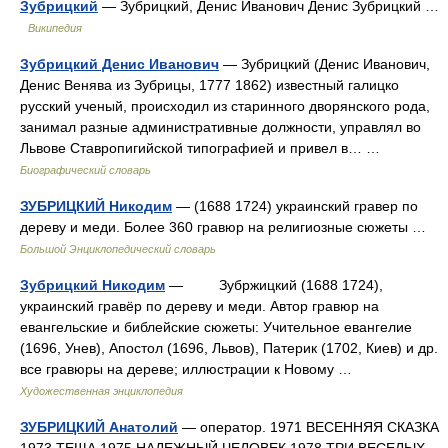
Зубрицкий
— Зубрицкий, Денис Иванович Денис Зубрицкий …
Википедия
Зубрицкий Денис Иванович
— Зубрицкий (Денис Иванович,
Денис Венява из Зубрицы, 1777 1862) известный галицко
русский ученый, происходил из старинного дворянского рода,
занимал разные административные должности, управлял во
Львове Ставропигийской типографией и привел в… …
Биографический словарь
ЗУБРИЦКИЙ Никодим
— (1688 1724) украинский гравер по
дереву и меди. Более 360 гравюр на религиозные сюжеты …
Большой Энциклопедический словарь
Зубрицкий Никодим
— Зубржицкий (1688 1724),
украинский гравёр по дереву и меди. Автор гравюр на
евангельские и библейские сюжеты: Учительное евангелие
(1696, Унев), Апостол (1696, Львов), Патерик (1702, Киев) и др.
все гравюры на дереве; иллюстрации к Новому …
Художественная энциклопедия
ЗУБРИЦКИЙ Анатолий
— оператор. 1971 ВЕСЕННЯЯ СКАЗКА