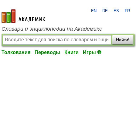
EN
DE
ES
FR
academic.ru
Словари и энциклопедии на Академике
Найти!
Толкования
Переводы
Книги
Игры ⚽