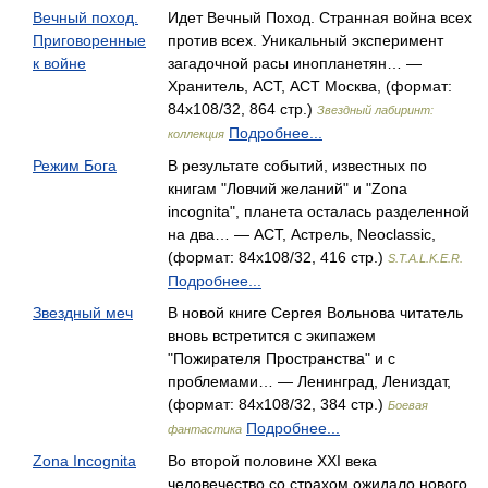
Вечный поход.
Идет Вечный Поход. Странная война всех
Приговоренные
против всех. Уникальный эксперимент
к войне
загадочной расы инопланетян… —
Хранитель, АСТ, АСТ Москва, (формат:
84x108/32, 864 стр.)
Звездный лабиринт:
Подробнее...
коллекция
Режим Бога
В результате событий, известных по
книгам "Ловчий желаний" и "Zona
incognita", планета осталась разделенной
на два… — АСТ, Астрель, Neoclassic,
(формат: 84x108/32, 416 стр.)
S.T.A.L.K.E.R.
Подробнее...
Звездный меч
В новой книге Сергея Вольнова читатель
вновь встретится с экипажем
"Пожирателя Пространства" и с
проблемами… — Ленинград, Лениздат,
(формат: 84x108/32, 384 стр.)
Боевая
Подробнее...
фантастика
Zona Incognita
Во второй половине XXI века
человечество со страхом ожидало нового