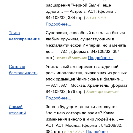
расширения "Черной Были", еще
одного… — Астрель, АСТ, (формат:
84x108/32, 384 стр.)
S.T.A.L.K.E.R.
Подробнее...
Точка
Супервоин, способный не только биться
невозвращения
любым оружием, существующим в
межгалактической Империи, но и менять
до… — АСТ, (формат: 84x108/32, 384
стр.)
Подробнее...
Звездный лабиринт
Сотовая
Уникальный эксперимент загадочной
бесконечность
расы инопланетян, вырвавших из разных
эпох ордынцев Чингисхана и фаланги…
— АСТ, АСТ Москва, Хранитель, (формат:
84x108/32, 576 стр.)
Боевая фантастика
Подробнее...
Ловчий
Зона в будущем, десятки лет спустя…
желаний
Что с нею сотворило время? Какие
изменения внесло в мир людей ее… —
АСТ, АСТ Москва, (формат: 84x108/32,
384 стр.)
Подробнее...
S.T.A.L.K.E.R.