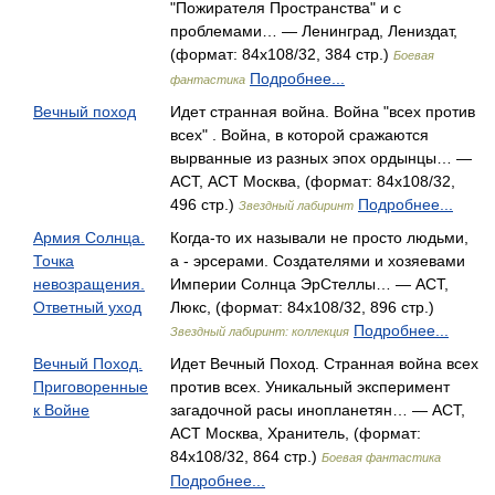
"Пожирателя Пространства" и с
проблемами… — Ленинград, Лениздат,
(формат: 84x108/32, 384 стр.)
Боевая
Подробнее...
фантастика
Вечный поход
Идет странная война. Война "всех против
всех" . Война, в которой сражаются
вырванные из разных эпох ордынцы… —
АСТ, АСТ Москва, (формат: 84x108/32,
496 стр.)
Подробнее...
Звездный лабиринт
Армия Солнца.
Когда-то их называли не просто людьми,
Точка
а - эрсерами. Создателями и хозяевами
невозращения.
Империи Солнца ЭрСтеллы… — АСТ,
Ответный уход
Люкс, (формат: 84x108/32, 896 стр.)
Подробнее...
Звездный лабиринт: коллекция
Вечный Поход.
Идет Вечный Поход. Странная война всех
Приговоренные
против всех. Уникальный эксперимент
к Войне
загадочной расы инопланетян… — АСТ,
АСТ Москва, Хранитель, (формат:
84x108/32, 864 стр.)
Боевая фантастика
Подробнее...