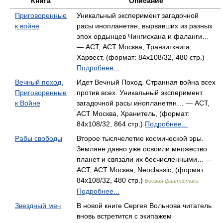
Книга
Описание
Приговоренные
Уникальный эксперимент загадочной
к войне
расы инопланетян, вырвавших из разных
эпох ордынцев Чингисхана и фаланги…
— АСТ, АСТ Москва, Транзиткнига,
Харвест, (формат: 84x108/32, 480 стр.)
Подробнее...
Вечный поход.
Идет Вечный Поход. Странная война всех
Приговоренные
против всех. Уникальный эксперимент
к Войне
загадочной расы инопланетян… — АСТ,
АСТ Москва, Хранитель, (формат:
84x108/32, 864 стр.)
Подробнее...
Рабы свободы
Второе тысячелетие космической эры.
Земляне давно уже освоили множество
планет и связали их бесчисленными… —
АСТ, АСТ Москва, Neoclassic, (формат:
84x108/32, 480 стр.)
Боевая фантастика
Подробнее...
Звездный меч
В новой книге Сергея Вольнова читатель
вновь встретится с экипажем