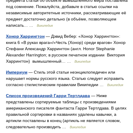
предмета статьи об объекте вымышленного мира поставлена
под сомнение. Пожалуйста, добавьте в статью ссылки на
независимые авторитетные источники, рассматривающие её
предмет достаточно детально (в объёме, позволяющем
написать… …
Википедия
Хонор Харрингтон
— Дэвид Вебер: «Хонор Харрингтон»:
книга 6 «В руках врага»/«Честь (Хонор) среди врагов» Хонор
Стефани Александр Харрингтон (англ. Honor Stephanie
Alexander Harrington; в русском печатном издании Виктория
Харрингтон) вымышленный… …
Википедия
Империум
— Стиль этой статьи неэнциклопедичен или
нарушает нормы русского языка. Статью следует исправить
согласно стилистическим правилам Википедии …
Википедия
Список произведений Гарри Тертлдава
— Ниже
представлены сортируемые таблицы с произведениями
американского писателя фантаста Гарри Тертлдава. В целях
правильной сортировки в названиях удалены кавычки, а
артикли поставлены в конец (артикль не является словом,
следовательно производить …
Википедия