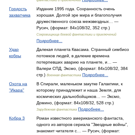
фантастики и приключений
Гордость
Издание 1995 года. Сохранность очень
захватчика
хорошая. Долгой эре мира и благополучия
дружественного союза межзвездных… —
Русич, (формат: 84x108/32, 352 стр.)
Сокровищница боевой фантастики и приключений
Подробнее...
Удар
Далекая планета Квасама. Странный симбиоз
кобры
потомков людей, в далекие времена
потерпевших аварию на планете, и… —
Валери СПД, Эксмо, (формат: 84x108/32, 384
стр.)
Подробнее...
Военная фантастика
Охота на
В Спирали, маленьком закутке Галактики, к
"Икара"
которому принадлежит и наша Земля, для
космических дальнобойщиков… — Эксмо,
Домино, (формат: 84x108/32, 528 стр.)
Подробнее...
Зарубежная фантастика
Кобра 3
Роман известного американского фантаста,
одного из авторов сериала "Звездные войны",
знакомит читателя с… — Русич, (формат: