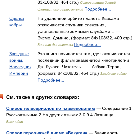
83x108/32, 464 стр.)
Сокровищница боевой
Подробнее...
фантастики и приключений
Сделка
На удаленной орбите планеты Квасама
кобры
отключаются спутники слежения,
установленные земными службами… —
Эксмо, Домино, (формат: 84x108/32, 400 стр.)
Подробнее...
Военная фантастика
Звездные
Эта книга начинается там, где заканчивается
войны.
последний фильм знаменитой кинотрилогии
Наследник
Дж. Лукаса. Читатель… — Азбука-Терра,
Империи
(формат: 84x108/32, 464 стр.)
Звездные войны
Подробнее...
См. также в других словарях:
Список телесериалов по наименованию
— Содержание 1
Русскоязычные 2 На других языках 3 0 9 4 Латиница …
Википедия
Список персонажей аниме «Бакуган»
— Значимость