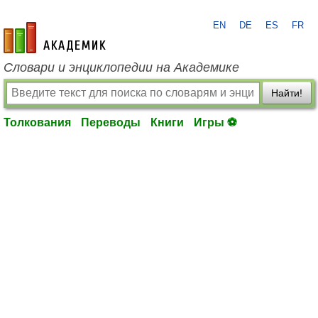
EN
DE
ES
FR
academic.ru
Словари и энциклопедии на Академике
Найти!
Толкования
Переводы
Книги
Игры ⚽