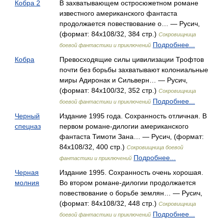
Кобра 2
В захватывающем остросюжетном романе
известного американского фантаста
продолжается повествование о… — Русич,
(формат: 84x108/32, 384 стр.)
Сокровищница
Подробнее...
боевой фантастики и приключений
Кобра
Превосходящие силы цивилизации Трофтов
почти без борьбы захватывают колониальные
миры Адиронак и Сильверн… — Русич,
(формат: 84x100/32, 352 стр.)
Сокровищница
Подробнее...
боевой фантастики и приключений
Черный
Издание 1995 года. Сохранность отличная. В
спецназ
первом романе-дилогии американского
фантаста Тимоти Зана… — Русич, (формат:
84x108/32, 400 стр.)
Сокровищница боевой
Подробнее...
фантастики и приключений
Черная
Издание 1995. Сохранность очень хорошая.
молния
Во втором романе-дилогии продолжается
повествование о борьбе землян… — Русич,
(формат: 84x108/32, 448 стр.)
Сокровищница
Подробнее...
боевой фантастики и приключений