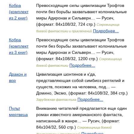
Кобра
Превосходящие силы цивилизации Трофтов
(комплект
почти без борьбы захватывают колониальные
из 2 книг)
миры Адиронак и Сильверн… — Русич,
(формат: 84x108/32, 724 стр.)
Сокровищница
Подробнее...
боевой фантастики и приключений
Кобра
Превосходящие силы цивилизации Трофтов
(комплект
почти без борьбы захватывают колониальные
из 3 книг)
миры Адиронак и Сильверн… — Русич,
(формат: 84x108/32, 1200 стр.)
Сокровищница
Подробнее...
боевой фантастики
Дракон и
Цивилизация шонтинов и к'да,
вор
представляющая собой симбиоз рептилий и
существ, похожих на человека, под… —
Домино, Эксмо, (формат: 84x108/32, 384 стр.)
Подробнее...
Зарубежная фантастика
Пульт
Вниманию читателей предлагается еще один
мертвеца
роман известного американского фантаста,
написанный в жанре… — Русич, (формат:
84x104/32, 560 стр.)
Сокровищница боевой
Подробнее...