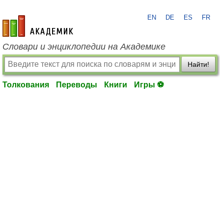
EN
DE
ES
FR
academic.ru
Словари и энциклопедии на Академике
Найти!
Толкования
Переводы
Книги
Игры ⚽