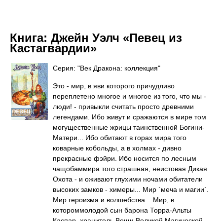
Книга:
Джейн Уэлч «Певец из
Кастагвардии»
Серия: "Век Дракона: коллекция"
Это - мир, в яви которого причудливо
переплетено многое и многое из того, что мы -
люди! - привыкли считать просто древними
легендами. Ибо живут и сражаются в мире том
могущественные жрицы таинственной Богини-
Матери... Ибо обитают в горах мира того
коварные кобольды, а в холмах - дивно
прекрасные фэйри. Ибо носится по лесным
чащобаммира того страшная, неистовая Дикая
Охота - и оживают глухими ночами обитатели
высоких замков - химеры... Мир `меча и магии`.
Мир героизма и волшебства... Мир, в
котороммолодой сын барона Торра-Альты
Каспар, хранитель Вещи Великой Магической