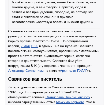
борьбы, в которой я сделал, может быть, больше, чем
многие другие, я вам говорю: я прихожу сюда и
заявляю без принуждения, свободно, не потому, что
стоят с винтовкой за спиной: я признаю
безоговорочно Советскую власть и никакой другой.»
Савинков написал и послал письма некоторым
руководителям белой эмиграции с призывом прекратить
борьбу против Советского Союза. По официальной
версии,
7 мая
1925
в здании ВЧК на Лубянке Савинков
покончил жизнь самоубийством, бросившись в лестничный
пролёт с пятого этажа. Существует версия, согласно
которой в действительности Савинков был убит
сотрудниками ВЧК (эту версию, в частности, приводит
Александр Солженицын
в книге «
Архипелаг ГУЛАГ
»).
Савинков как писатель
Литературным творчеством Савинков начал заниматься с
1902 года. Его первые рассказы 1902—1903 гг.
обнаруживают влияние
Станислава Пшибышевского
и
вызвали отрицательный отзыв
Максима Горького
. Уже в