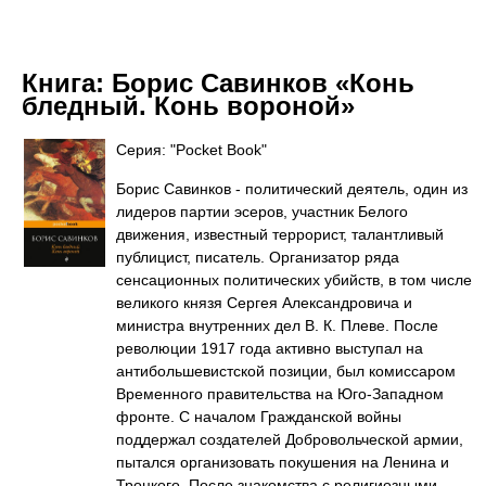
Книга:
Борис Савинков «Конь
бледный. Конь вороной»
Серия: "Pocket Book"
Борис Савинков - политический деятель, один из
лидеров партии эсеров, участник Белого
движения, известный террорист, талантливый
публицист, писатель. Организатор ряда
сенсационных политических убийств, в том числе
великого князя Сергея Александровича и
министра внутренних дел В. К. Плеве. После
революции 1917 года активно выступал на
антибольшевистской позиции, был комиссаром
Временного правительства на Юго-Западном
фронте. С началом Гражданской войны
поддержал создателей Добровольческой армии,
пытался организовать покушения на Ленина и
Троцкого. После знакомства с религиозными