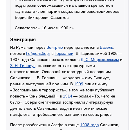
под стражи содержавшийся на главной крепостной
гауптвахте член партии социалистов-революционеров
Борис Викторович Савинков.
Севастополь, 16 июля 1906 г.»
Эмиграция
Из Румынии через
Венгрию
переправляется в
Базель
,
потом в
Гейдельберг
в
Германии
. В Париже зимой 1906—
1907 года Савинков познакомился с
Д. С. Мережковским
и
З. Н. Гиппиус
, ставшими его литературными
покровителями. Основной литературный псевдоним
Савинкова — В. Ропшин — «подарен» ему Гиппиус,
раньше выступавшей под ним. В
1909
пишет книгу
«Воспоминания террориста», в том же году публикует
повесть «Конь бледный», в
1914
— роман «То, чего не
было». Эсеры скептически восприняли литературную
деятельность Савинкова, видя в ней политические
памфлеты, и требовали его изгнания из своих рядов.
После разоблачения Азефа в конце
1908 года
Савинков,