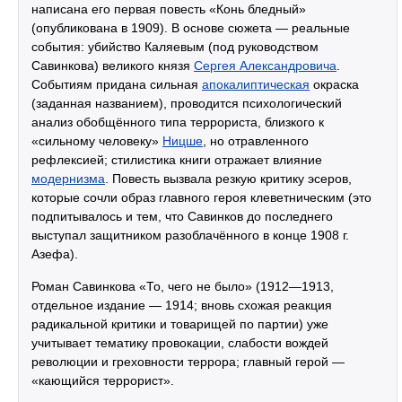
написана его первая повесть «Конь бледный»
(опубликована в 1909). В основе сюжета — реальные
события: убийство Каляевым (под руководством
Савинкова) великого князя
Сергея Александровича
.
Событиям придана сильная
апокалиптическая
окраска
(заданная названием), проводится психологический
анализ обобщённого типа террориста, близкого к
«сильному человеку»
Ницше
, но отравленного
рефлексией; стилистика книги отражает влияние
модернизма
. Повесть вызвала резкую критику эсеров,
которые сочли образ главного героя клеветническим (это
подпитывалось и тем, что Савинков до последнего
выступал защитником разоблачённого в конце 1908 г.
Азефа).
Роман Савинкова «То, чего не было» (1912—1913,
отдельное издание — 1914; вновь схожая реакция
радикальной критики и товарищей по партии) уже
учитывает тематику провокации, слабости вождей
революции и греховности террора; главный герой —
«кающийся террорист».