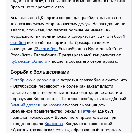
подал в отставку, не согласный с изменениями в политике
Временного правительства.
Был вызван в ЦК партии эсеров для разбирательства по
так называемому «корниловскому делу». На заседание не
явился, посчитав, что партия больше не имеет «ни
морального, ни политического авторитета», за что и был
9
октября
исключён из партии. На Демократическом
совещании
22 сентября
был избран во Временный Совет
Российской Республики (Предпарламент) как депутат от
Кубанской области
и вошёл в состав его секретариата.
Борьба с большевиками
Октябрьскую революцию
встретил враждебно и считал, что
«Октябрьский переворот не более как захват власти
горстью людей, возможный только благодаря слабости и
неразумию Керенского». Пытался освободить осаждённый
Зимний дворец
, но
казаки
отказались защищать
Временное правительство. Уехал в
Гатчину
, где был
назначен комиссаром Временного правительства при
отряде генерала
Краснова
. Входил в антисоветский
«Донской гражданский совет», образованный генералом