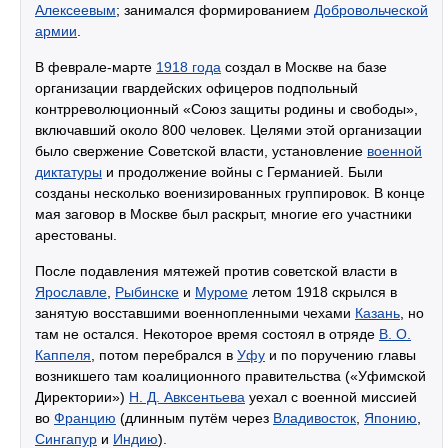
Алексеевым
; занимался формированием
Добровольческой
армии
.
В феврале-марте
1918 года
создал в Москве на базе
организации гвардейских офицеров подпольный
контрреволюционный «Союз защиты родины и свободы»,
включавший около 800 человек. Целями этой организации
было свержение Советской власти, установление
военной
диктатуры
и продолжение войны с Германией. Были
созданы несколько военизированных группировок. В конце
мая заговор в Москве был раскрыт, многие его участники
арестованы.
После подавления мятежей против советской власти в
Ярославле
,
Рыбинске
и
Муроме
летом 1918 скрылся в
занятую восставшими военнопленными чехами
Казань
, но
там не остался. Некоторое время состоял в отряде
В. О.
Каппеля
, потом перебрался в
Уфу
и по поручению главы
возникшего там коалиционного правительства («Уфимской
Директории»)
Н. Д. Авксентьева
уехал с военной миссией
во
Францию
(длинным путём через
Владивосток
,
Японию
,
Сингапур
и
Индию
).