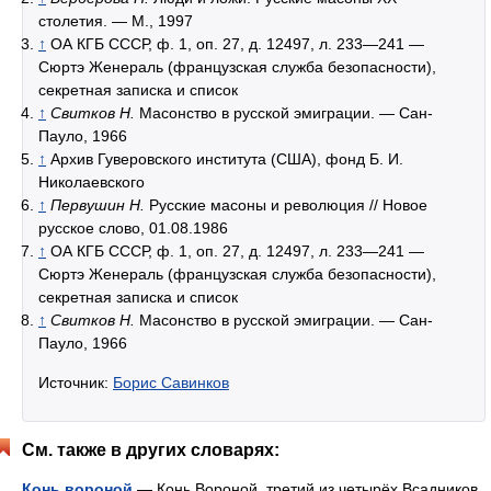
столетия. — М., 1997
↑
ОА КГБ СССР, ф. 1, оп. 27, д. 12497, л. 233—241 —
Сюртэ Женераль (французская служба безопасности),
секретная записка и список
↑
Свитков Н.
Масонство в русской эмиграции. — Сан-
Пауло, 1966
↑
Архив Гуверовского института (США), фонд Б. И.
Николаевского
↑
Первушин Н.
Русские масоны и революция // Новое
русское слово, 01.08.1986
↑
ОА КГБ СССР, ф. 1, оп. 27, д. 12497, л. 233—241 —
Сюртэ Женераль (французская служба безопасности),
секретная записка и список
↑
Свитков Н.
Масонство в русской эмиграции. — Сан-
Пауло, 1966
Источник:
Борис Савинков
См. также в других словарях:
Конь вороной
— Конь Вороной третий из четырёх Всадников