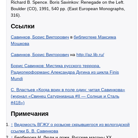
Richard B. Spence. Boris Savinkov: Renegade on the Left.
Boulder (CO), 1991, 540 pp. (East European Monographs,
316).
Ссылки
Савинков, Борис Викторович
в
библиотеке Максима
Мошкова
Савинков, Борис Викторович
на
http://az.lib.ru/
Борис Савинков: Мистика русского террора.
Радиоперформанс Александра Дугина из цикла Finis
Mundi
С. Властьев «Когда воин в поле один: читая Савинкова»
(журнал «Свинец Сатурнианца #II — Солнце и Сталь
#418»)
Примечания
↑
Ведомость ВГЖУ о розыске скрывшегося из вологодской
ссылки Б. В. Савинкова
↑
Берберова Н.
Люди и ложи. Русские масоны XX