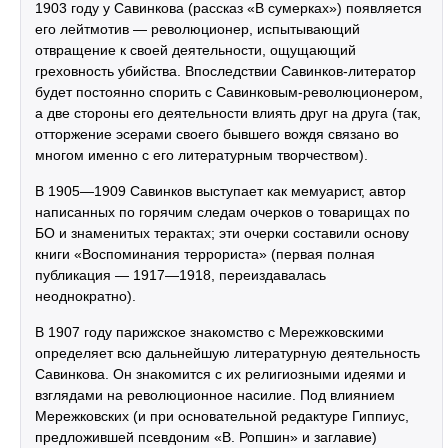
1903 году у Савинкова (рассказ «В сумерках») появляется
его лейтмотив — революционер, испытывающий
отвращение к своей деятельности, ощущающий
греховность убийства. Впоследствии Савинков-литератор
будет постоянно спорить с Савинковым-революционером,
а две стороны его деятельности влиять друг на друга (так,
отторжение эсерами своего бывшего вождя связано во
многом именно с его литературным творчеством).
В 1905—1909 Савинков выступает как мемуарист, автор
написанных по горячим следам очерков о товарищах по
БО и знаменитых терактах; эти очерки составили основу
книги «Воспоминания террориста» (первая полная
публикация — 1917—1918, переиздавалась
неоднократно).
В 1907 году парижское знакомство с Мережковскими
определяет всю дальнейшую литературную деятельность
Савинкова. Он знакомится с их религиозными идеями и
взглядами на революционное насилие. Под влиянием
Мережковских (и при основательной редактуре Гиппиус,
предложившей псевдоним «В. Ропшин» и заглавие)