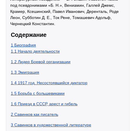
под псевдонимами «Б. Н.», Вениамин, Галлей Джемс,
Крамер, Ксешинский, Павел Иванович, Деренталь, Роде
Леон, Субботин Д. Е., Ток Рене, Томашевич Адольф,
Чернецкий Константин.
Содержание
1
Биография
1.1
Начало деятельности
1.2
Лидер Боевой организации
1.3
Эмиграция
1.4
1917 год. Несостоявшийся диктатор
1.5
Борьба с большевиками
1.6
Приезд в СССР, арест и гибель
2
Савинков как писатель
3
Савинков в художественной литературе