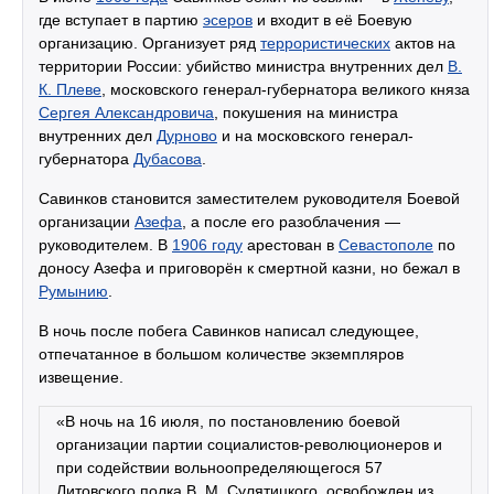
где вступает в партию
эсеров
и входит в её Боевую
организацию. Организует ряд
террористических
актов на
территории России: убийство министра внутренних дел
В.
К. Плеве
, московского генерал-губернатора великого княза
Сергея Александровича
, покушения на министра
внутренних дел
Дурново
и на московского генерал-
губернатора
Дубасова
.
Савинков становится заместителем руководителя Боевой
организации
Азефа
, а после его разоблачения —
руководителем. В
1906 году
арестован в
Севастополе
по
доносу Азефа и приговорён к смертной казни, но бежал в
Румынию
.
В ночь после побега Савинков написал следующее,
отпечатанное в большом количестве экземпляров
извещение.
«В ночь на 16 июля, по постановлению боевой
организации партии социалистов-революционеров и
при содействии вольноопределяющегося 57
Литовского полка В. М. Сулятицкого, освобожден из