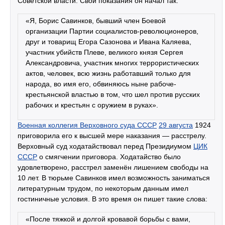
Советской власти. Свои показания он начал так:
«Я, Борис Савинков, бывший член Боевой
организации Партии социалистов-революционеров,
друг и товарищ Егора Сазонова и Ивана Каляева,
участник убийств Плеве, великого князя Сергея
Александровича, участник многих террористических
актов, человек, всю жизнь работавший только для
народа, во имя его, обвиняюсь ныне рабоче-
крестьянской властью в том, что шел против русских
рабочих и крестьян с оружием в руках».
Военная коллегия Верховного суда СССР
29 августа
1924
приговорила его к высшей мере наказания — расстрелу.
Верховный суд ходатайствовал перед Президиумом
ЦИК
СССР
о смягчении приговора. Ходатайство было
удовлетворено, расстрел заменён лишением свободы на
10 лет. В тюрьме Савинков имел возможность заниматься
литературным трудом, по некоторым данным имел
гостиничные условия. В это время он пишет такие слова:
«После тяжкой и долгой кровавой борьбы с вами,