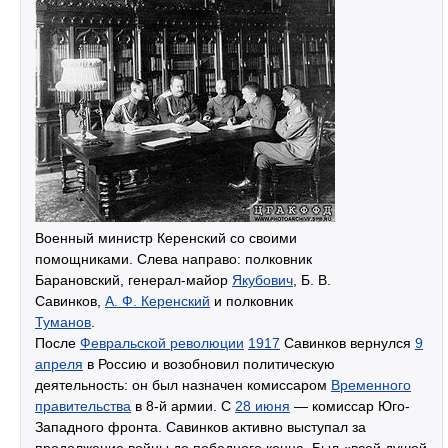
Военный министр Керенский со своими
помощниками. Слева направо: полковник
Барановский, генерал-майор
Якубович
, Б. В.
Савинков,
А. Ф. Керенский
и полковник
Туманов
.
После
Февральской революции
1917
Савинков вернулся
9
апреля
в Россию и возобновил политическую
деятельность: он был назначен комиссаром
Временного
правительства
в 8-й армии. С
28 июня
— комиссар Юго-
Западного фронта. Савинков активно выступал за
продолжение войны до победного конца. Был «всей душой