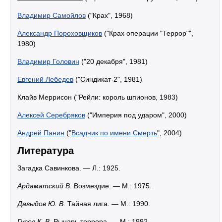
Владимир Самойлов
("Крах", 1968)
Александр Пороховщиков
("Крах операции "Террор"",
1980)
Владимир Головин
("20 декабря", 1981)
Евгений Лебедев
("Синдикат-2", 1981)
Клайв Меррисон ("Рейли: король шпионов, 1983)
Алексей Серебряков
("Империя под ударом", 2000)
Андрей Панин
("
Всадник по имени Смерть
", 2004)
Литература
Загадка Савинкова. — Л.: 1925.
Ардаматский В.
Возмездие. — М.: 1975.
Давыдов Ю. В.
Тайная лига. — М.: 1990.
Гусев К. В.
Рыцарь террора. — М.: 1992.