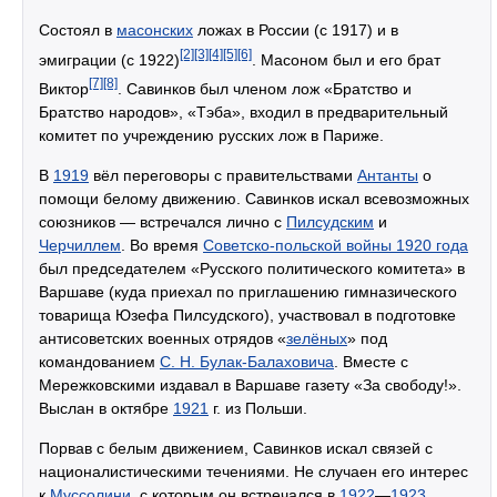
Состоял в
масонских
ложах в России (с 1917) и в
[2]
[3]
[4]
[5]
[6]
эмиграции (с 1922)
. Масоном был и его брат
[7]
[8]
Виктор
. Савинков был членом лож «Братство и
Братство народов», «Тэба», входил в предварительный
комитет по учреждению русских лож в Париже.
В
1919
вёл переговоры с правительствами
Антанты
о
помощи белому движению. Савинков искал всевозможных
союзников — встречался лично с
Пилсудским
и
Черчиллем
. Во время
Советско-польской войны 1920 года
был председателем «Русского политического комитета» в
Варшаве (куда приехал по приглашению гимназического
товарища Юзефа Пилсудского), участвовал в подготовке
антисоветских военных отрядов «
зелёных
» под
командованием
С. Н. Булак-Балаховича
. Вместе с
Мережковскими издавал в Варшаве газету «За свободу!».
Выслан в октябре
1921
г. из Польши.
Порвав с белым движением, Савинков искал связей с
националистическими течениями. Не случаен его интерес
к
Муссолини
, с которым он встречался в
1922
—
1923
.