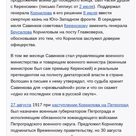
с Керенским» (письмо Гиппиус от
2 июля
). Поддержал
генерала
Корнилова
в его решении
8 июля
ввести
смертную казнь на Юго-Западном фронте. В середине
июля Савинков советовал
Керенскому
заменить генерала
Брусилова
Корниловым на посту Главковерха,
обосновывая это тем, что Корнилов заслужил доверие
офицерства.
В том же месяце Савинков стал управляющим военного
министерства и товарищем военного министра (военным
министром был сам премьер Керенский) и реальным
претендентом на полноту диктаторской власти в стране.
Волошин в письме к нему утверждал, что судьба хранит
Савинкова для «чрезвычайной» роли и что он скажет
«одно из последних слов в русской смуте».
27 августа
1917 при
наступлении Корнилова на Петроград
был назначен военным губернатором Петрограда и
исполняющим обязанности командующего войсками
Петроградского военного округа. Предложил Корнилову
подчиниться Временному правительству, но 30 августа