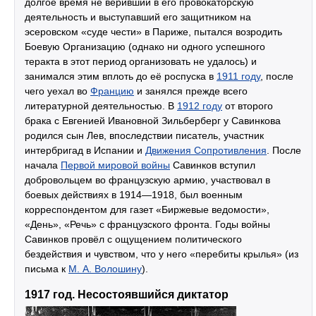
долгое время не веривший в его провокаторскую
деятельность и выступавший его защитником на
эсеровском «суде чести» в Париже, пытался возродить
Боевую Организацию (однако ни одного успешного
теракта в этот период организовать не удалось) и
занимался этим вплоть до её роспуска в
1911 году
, после
чего уехал во
Францию
и занялся прежде всего
литературной деятельностью. В
1912 году
от второго
брака с Евгенией Ивановной Зильберберг у Савинкова
родился сын Лев, впоследствии писатель, участник
интербригад в Испании и
Движения Сопротивления
. После
начала
Первой мировой войны
Савинков вступил
добровольцем во французскую армию, участвовал в
боевых действиях в 1914—1918, был военным
корреспондентом для газет «Биржевые ведомости»,
«День», «Речь» с французского фронта. Годы войны
Савинков провёл с ощущением политического
бездействия и чувством, что у него «перебиты крылья» (из
письма к
М. А. Волошину
).
1917 год. Несостоявшийся диктатор