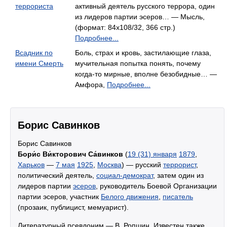
террориста
активный деятель русского террора, один
из лидеров партии эсеров… — Мысль,
(формат: 84x108/32, 366 стр.)
Подробнее...
Всадник по
Боль, страх и кровь, застилающие глаза,
имени Смерть
мучительная попытка понять, почему
когда-то мирные, вполне безобидные… —
Амфора,
Подробнее...
Борис Савинков
Борис Савинков
Бори́с Ви́кторович Са́винков
(
19 (31) января
1879
,
Харьков
—
7 мая
1925
,
Москва
) — русский
террорист
,
политический деятель,
социал-демократ
, затем один из
лидеров партии
эсеров
, руководитель Боевой Организации
партии эсеров, участник
Белого движения
,
писатель
(прозаик, публицист, мемуарист).
Литературный псевдоним — В. Ропшин. Известен также