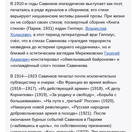
В 1910-е годы Савинков эпизодически выступает как поэт,
печатаясь в ряде журналов и сборников; его стихи
варьируют ницшеанские мотивы ранней прозы. При жизни
он не собрал своих стихов; посмертный сборник «Книга
стихов» (Париж, 1931) издан Гиппиус.
Владислав
Ходасевич
, в этот период литературный враг Гиппиус,
счёл, что в стихах Савинкова «трагедия террориста
низведена до истерики среднего неудачника»; но и
близкий к эстетическим взглядам Мережковских
Георгий
Адамович
констатировал «обмельчавший байронизм» и
«охлаждённый слог» поэзии Савинкова.
В 1914—1923 Савинков печатал почти исключительно
публицистику и очерки: «Во Франции во время войны»
(1916—1917), «Из действующей армии» (1918), «К делу
Корнилова» (1919), «За родину и свободу», «Борьба с
большевиками», «На пути к „третьей“ России» (1920),
«Накануне новой революции», «Русская народная
добровольческая армия в походе» (1921). После
окончания бурных событий Савинков в Париже
(«забившись в щель», по собственному признанию)
написал повесть «Конь вороной» (1923). Это продолжение