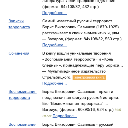
литература. Ленинградское отделение,
(формат: 84x108/32, 432 стр.)
Подробнее...
Записки
Самый известный русский террорист
террориста
Борис Викторович Савинков (1879-1925)
рассказывает в своих знаменитых и, увы…
— Захаров, (формат: 84x108/32, 560 стр.)
Подробнее...
Сочинения
В книгу вошли уникальные творения
«Воспоминания террориста» и «Конь
бледный», принадлежащие перу Бориса…
— Мультимедийное издательство
Стрельбицкого,
электронная книга
Подробнее...
Воспоминания
Борис Викторович Савинков - яркая и
террориста
неоднозначная фигура русской истории.
Его "Воспоминания террориста" … —
Вагриус, (формат: 60x90/16, 624 стр.)
Мой
Подробнее...
20 век
Воспоминания
Борис Викторович Савинков - русский