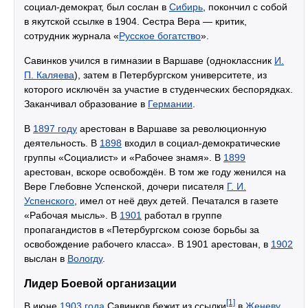
социал-демократ, был сослан в
Сибирь
, покончил с собой
в якутской ссылке в 1904. Сестра Вера — критик,
сотрудник журнала «
Русское богатство
».
Савинков учился в гимназии в Варшаве (одноклассник
И.
П. Каляева
), затем в Петербургском университете, из
которого исключён за участие в студенческих беспорядках.
Заканчивал образование в
Германии
.
В
1897 году
арестован в Варшаве за революционную
деятельность. В
1898
входил в социал-демократические
группы «Социалист» и «Рабочее знамя». В
1899
арестован, вскоре освобождён. В том же году женился на
Вере Глебовне Успенской, дочери писателя
Г. И.
Успенского
, имел от неё двух детей. Печатался в газете
«Рабочая мысль». В
1901
работал в группе
пропагандистов в «Петербургском союзе борьбы за
освобождение рабочего класса». В 1901 арестован, в
1902
выслан в
Вологду
.
Лидер Боевой организации
[1]
В июне
1903 года
Савинков бежит из ссылки
в
Женеву
,