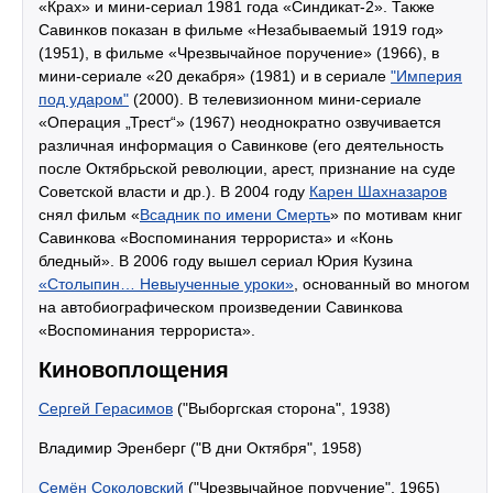
«Крах» и мини-сериал 1981 года «Синдикат-2». Также
Савинков показан в фильме «Незабываемый 1919 год»
(1951), в фильме «Чрезвычайное поручение» (1966), в
мини-сериале «20 декабря» (1981) и в сериале
"Империя
под ударом"
(2000). В телевизионном мини-сериале
«Операция „Трест“» (1967) неоднократно озвучивается
различная информация о Савинкове (его деятельность
после Октябрьской революции, арест, признание на суде
Советской власти и др.). В 2004 году
Карен Шахназаров
снял фильм «
Всадник по имени Смерть
» по мотивам книг
Савинкова «Воспоминания террориста» и «Конь
бледный». В 2006 году вышел сериал Юрия Кузина
«Столыпин… Невыученные уроки»
, основанный во многом
на автобиографическом произведении Савинкова
«Воспоминания террориста».
Киновоплощения
Сергей Герасимов
("Выборгская сторона", 1938)
Владимир Эренберг ("В дни Октября", 1958)
Семён Соколовский
("Чрезвычайное поручение", 1965)