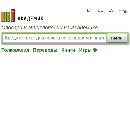
EN
DE
ES
FR
academic.ru
Словари и энциклопедии на Академике
Найти!
Толкования
Переводы
Книги
Игры ⚽