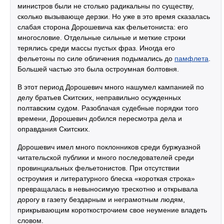
министров были не столько радикальны по существу,
сколько вызывающе дерзки. Но уже в это время сказалась
слабая сторона Дорошевича как фельетониста: его
многословие. Отдельные сильные и меткие строки
терялись среди массы пустых фраз. Иногда его
фельетоны по силе обличения подымались до
памфлета
.
Большей частью это была остроумная болтовня.
В этот период Дорошевич много нашумел кампанией по
делу братьев Скитских, неправильно осужденных
полтавским судом. Разоблачая судебные порядки того
времени, Дорошевич добился пересмотра дела и
оправдания Скитских.
Дорошевич имел много поклонников среди буржуазной
читательской публики и много последователей среди
провинциальных фельетонистов. При отсутствии
остроумия и литературного блеска «короткая строка»
превращалась в невыносимую трескотню и открывала
дорогу в газету бездарным и неграмотным людям,
прикрывающим короткострочием свое неумение владеть
словом.