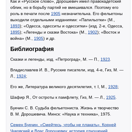
Как и «Русское слово», Дорошевич имел правокадетский
облик, но в борьбу партий не вмешивался. Поэтому его
роль в печати после
1905
незначительна. Его фельетоны
выходили отдельными изданиями: «Папильотки» (М.,
1893
); «Одесса, одесситы и одесситки» (изд. 2-е, Одесса,
1895
); «Легенды и сказки Востока» (М.,
1902
); «Восток и
война» (М.,
1905
) и др.
Библиография
Сказки и легенды, изд. «Петроград», М. — П.,
1923
.
Владиславлев И. В., Русские писатели, изд. 4-е, Гиз, М. —
Л.,
1924
;
Его же, Литература великого десятилетия, т. I, М.,
1928
;
Шафир Я., От остроты к памфлету, Гиз, М. — Л.,
1925
.
Букчин С. В. Судьба фельетониста. Жизнь и творчество
В. М. Дорошевича. Минск: «Наука и техника», 1975.
Семен Букчин. «Смейтесь, чтобы не плакать». Корней
Чуковский и Влас Дорошевич: история отношений