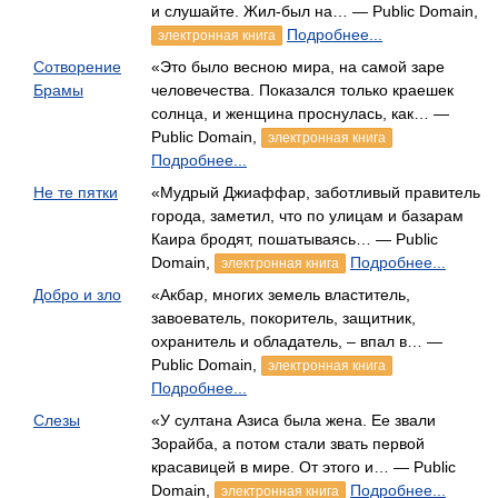
и слушайте. Жил-был на… — Public Domain,
Подробнее...
электронная книга
Сотворение
«Это было весною мира, на самой заре
Брамы
человечества. Показался только краешек
солнца, и женщина проснулась, как… —
Public Domain,
электронная книга
Подробнее...
Не те пятки
«Мудрый Джиаффар, заботливый правитель
города, заметил, что по улицам и базарам
Каира бродят, пошатываясь… — Public
Domain,
Подробнее...
электронная книга
Добро и зло
«Акбар, многих земель властитель,
завоеватель, покоритель, защитник,
охранитель и обладатель, – впал в… —
Public Domain,
электронная книга
Подробнее...
Слезы
«У султана Азиса была жена. Ее звали
Зорайба, а потом стали звать первой
красавицей в мире. От этого и… — Public
Domain,
Подробнее...
электронная книга