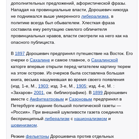
дополнительных предложений, афористической фразы.
Нападая на провинциальные власти, Дорошевич никогда
не поднимался выше умеренного
либерализма
, в
политике всегда был обывателем. Хлесткая фраза
составила ему репутацию смелого обличителя
провинциальных нравов, власти смотрели на него как на
опасного публициста.
В
1897
Дорошевич предпринял путешествие на Восток. Его
очерки о
Сахалине
и самое главное, о
Сахалинской
каторге впервые открыли перед читателем картину тюрем
на этом острове. Из очерков была составлена большая
книга, весьма нашумевшая во время своего появления
(изд. 1-е, М.,
1903
; изд. 3-е, М.,
1905
; изд. 4-е, М. :
«Захаров»
2001
, см. библиографию). В
1899
Дорошевич
вместе с
Амфитеатровым
и
Сазоновым
предпринял в
Петербурге издание большой политической газеты —
«Россия». При внешней шумливости газета соединяла
беспринципный
либерализм
с
национализмом
и
шовинизмом
.
Резкие
фельетоны
Дорошевича против отдельных