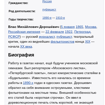
Россия
Гражданство:
публицист
Род деятельности:
1890-е
—
1910-е
Годы творчества:
Влас Миха́йлович Дороше́вич
(
5 января
1865
,
Москва
,
Российская империя
—
22 февраля
1922
,
Петроград
,
РСФСР
) — русский
журналист
,
публицист
, театральный
критик, один из виднейших
фельетонистов
конца
XIX
—
начала
XX века
.
Биография
Работу в газетах начал, ещё будучи учеником московской
гимназии. Был репортером «Московского листка»,
«Петербургской газеты», писал юмористические статейки в
«Будильнике». Известность его началась со времени
работы в
1890-х
годах в одесских газетах. Дорошевич
обратил на себя внимание остроумными, хлесткими
фельетонами на местные темы. Внешней особенностью
его статей была «короткая строчка». Он ввел в
дореволюционную печать стиль короткой, не знающей