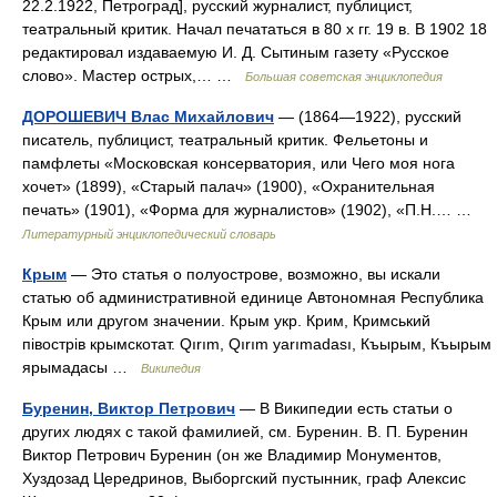
22.2.1922, Петроград], русский журналист, публицист,
театральный критик. Начал печататься в 80 х гг. 19 в. В 1902 18
редактировал издаваемую И. Д. Сытиным газету «Русское
слово». Мастер острых,… …
Большая советская энциклопедия
ДОРОШЕВИЧ Влас Михайлович
— (1864—1922), русский
писатель, публицист, театральный критик. Фельетоны и
памфлеты «Московская консерватория, или Чего моя нога
хочет» (1899), «Старый палач» (1900), «Охранительная
печать» (1901), «Форма для журналистов» (1902), «П.Н.… …
Литературный энциклопедический словарь
Крым
— Это статья о полуострове, возможно, вы искали
статью об административной единице Автономная Республика
Крым или другом значении. Крым укр. Крим, Кримський
півострів крымскотат. Qırım, Qırım yarımadası, Къырым, Къырым
ярымадасы …
Википедия
Буренин, Виктор Петрович
— В Википедии есть статьи о
других людях с такой фамилией, см. Буренин. В. П. Буренин
Виктор Петрович Буренин (он же Владимир Монументов,
Хуздозад Цередринов, Выборгский пустынник, граф Алексис