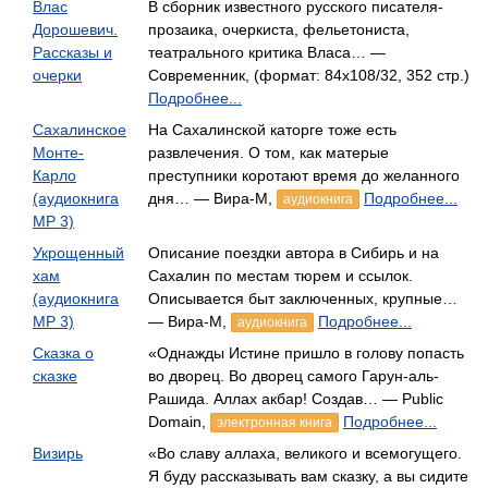
Влас
В сборник известного русского писателя-
Дорошевич.
прозаика, очеркиста, фельетониста,
Рассказы и
театрального критика Власа… —
очерки
Современник, (формат: 84x108/32, 352 стр.)
Подробнее...
Сахалинское
На Сахалинской каторге тоже есть
Монте-
развлечения. О том, как матерые
Карло
преступники коротают время до желанного
(аудиокнига
дня… — Вира-М,
Подробнее...
аудиокнига
МР 3)
Укрощенный
Описание поездки автора в Сибирь и на
хам
Сахалин по местам тюрем и ссылок.
(аудиокнига
Описывается быт заключенных, крупные…
МР 3)
— Вира-М,
Подробнее...
аудиокнига
Сказка о
«Однажды Истине пришло в голову попасть
сказке
во дворец. Во дворец самого Гарун-аль-
Рашида. Аллах акбар! Создав… — Public
Domain,
Подробнее...
электронная книга
Визирь
«Во славу аллаха, великого и всемогущего.
Я буду рассказывать вам сказку, а вы сидите