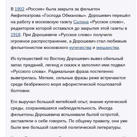
В
1902
«Россия» была закрыта за фельетон
Амфитеатрова «Господа Обмановы». Дорошевич перешёл
на работу в московскую газету
Сытина
«Русское слово»,
редактором которой оставался до закрытия этой газеты в
1918
. При Дорошевиче «Русское слово» получило
огромное распространение, а Дорошевич стал любимым
фельетонистом московского
купечества
и
мещанства
.
Из путешествий по Востоку Дорошевич вывез обильный
запас преданий, легенд и сказок и заполнял ими подвал
«Русского слова». Радикальная фраза постепенно
выветрилась. Меткие, сильные фразы реже встречаются
среди безбрежного моря афористической пошловатой
болтовни.
Его выручал большой житейский опыт, знание купеческой
среды, сохранившаяся наблюдательность. Иногда
фельетоны Дорошевича вспыхивали былой остротой,
заставляли о себе говорить. По общему правилу, они уже
были вне большой газетной политической литературы.