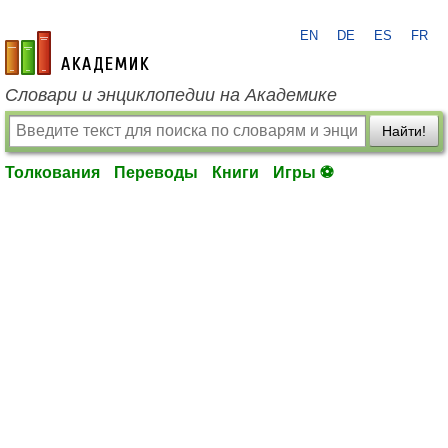
EN
DE
ES
FR
academic.ru
Словари и энциклопедии на Академике
Найти!
Толкования
Переводы
Книги
Игры ⚽