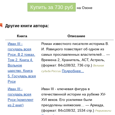
Купить за
730
руб
на Озоне
Другие книги автора:
Книга
Описание
Иван III -
Роман известного писателя-историка В.
государь всея
И. Язвицкого повествует об одном из
Руси. В 2 томах.
самых прославленных властителей… —
Том 2. Книга 4.
Времена 2, Хранитель, АСТ, Астрель,
Вольное
(формат: 84x108/32, 736 стр.)
Великая
царство. Книга
Подробнее...
судьба России
5. Государь всея
Руси
Иван III -
Иван III - ключевая фигура в
государь всея
отечественной истории на рубеже XV-
Руси (комплект
XVI веков. Его усилиями были
из 2 книг)
преодолены княжеские… — Армада,
(формат: 84x108/32, 1534 стр.)
Рюриковичи