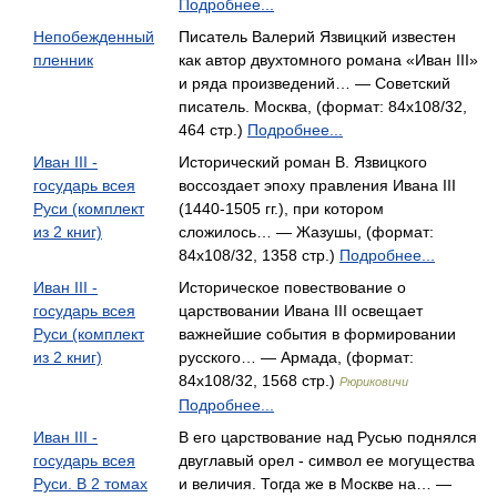
Подробнее...
Непобежденный
Писатель Валерий Язвицкий известен
пленник
как автор двухтомного романа «Иван III»
и ряда произведений… — Советский
писатель. Москва, (формат: 84x108/32,
464 стр.)
Подробнее...
Иван III -
Исторический роман В. Язвицкого
государь всея
воссоздает эпоху правления Ивана III
Руси (комплект
(1440-1505 гг.), при котором
из 2 книг)
сложилось… — Жазушы, (формат:
84x108/32, 1358 стр.)
Подробнее...
Иван III -
Историческое повествование о
государь всея
царствовании Ивана III освещает
Руси (комплект
важнейшие события в формировании
из 2 книг)
русского… — Армада, (формат:
84x108/32, 1568 стр.)
Рюриковичи
Подробнее...
Иван III -
В его царствование над Русью поднялся
государь всея
двуглавый орел - символ ее могущества
Руси. В 2 томах
и величия. Тогда же в Москве на… —