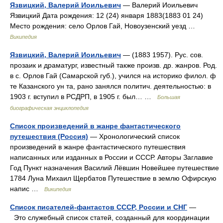
Язвицкий, Валерий Иоильевич
— Валерий Иоильевич
Язвицкий Дата рождения: 12 (24) января 1883(1883 01 24)
Место рождения: село Орлов Гай, Новоузенский уезд …
Википедия
Язвицкий, Валерий Иоильевич
— (1883 1957). Рус. сов.
прозаик и драматург, известный также произв. др. жанров. Род.
в с. Орлов Гай (Самарской губ.), учился на историко филол. ф
те Казанского ун та, рано занялся политич. деятельностью: в
1903 г. вступил в РСДРП, в 1905 г. был… …
Большая
биографическая энциклопедия
Список произведений в жанре фантастического
путешествия (Россия)
— Хронологический список
произведений в жанре фантастического путешествия
написанных или изданных в России и СССР. Авторы Заглавие
Год Пункт назначения Василий Лёвшин Новейшее путешествие
1784 Луна Михаил Щербатов Путешествие в землю Офирскую
напис …
Википедия
Список писателей-фантастов СССР, России и СНГ
—
Это служебный список статей, созданный для координации