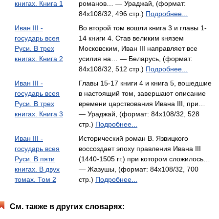
книгах. Книга 1
романов… — Ураджай, (формат:
84x108/32, 496 стр.)
Подробнее...
Иван III -
Во второй том вошли книга 3 и главы 1-
государь всея
14 книги 4. Став великим князем
Руси. В трех
Московским, Иван III направляет все
книгах. Книга 2
усилия на… — Беларусь, (формат:
84x108/32, 512 стр.)
Подробнее...
Иван III -
Главы 15-17 книги 4 и книга 5, вошедшие
государь всея
в настоящий том, завершают описание
Руси. В трех
времени царствования Ивана III, при…
книгах. Книга 3
— Ураджай, (формат: 84x108/32, 528
стр.)
Подробнее...
Иван III -
Исторический роман В. Язвицкого
государь всея
воссоздает эпоху правления Ивана III
Руси. В пяти
(1440-1505 гг.) при котором сложилось…
книгах. В двух
— Жазушы, (формат: 84x108/32, 700
томах. Том 2
стр.)
Подробнее...
См. также в других словарях: