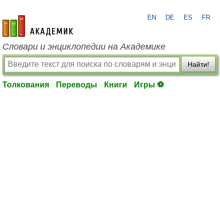
EN
DE
ES
FR
academic.ru
Словари и энциклопедии на Академике
Найти!
Толкования
Переводы
Книги
Игры ⚽