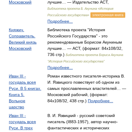
Московский
лучшие… — Издательство АСТ,
Библиотека проекта Б. Акунина «История
электронная книга
Российского государства»
Подробнее...
Княжич.
Библиотека проекта "История
Соправитель.
Российского Государства" - это
Великий князь
рекомендованные Борисом Акуниным
Московский
лучшие… — АСТ, (формат: 84x108/32,
736 стр.)
Библиотека проекта Бориса Акунина
"История Российского государства"
Подробнее...
Иван III -
Роман известного писателя-историка В.
государь всея
И. Язвицкого повествует об одном из
Руси. В 5 книгах.
самых прославленных властителей… —
Книга 5.
Московский рабочий, (формат:
Вольное
84x108/32, 438 стр.)
Подробнее...
царство
Иван III -
В. И. Язвицкий - русский советский
государь всея
писатель (I883-1957), автор научно-
Руси. В трех
фантастических и исторических