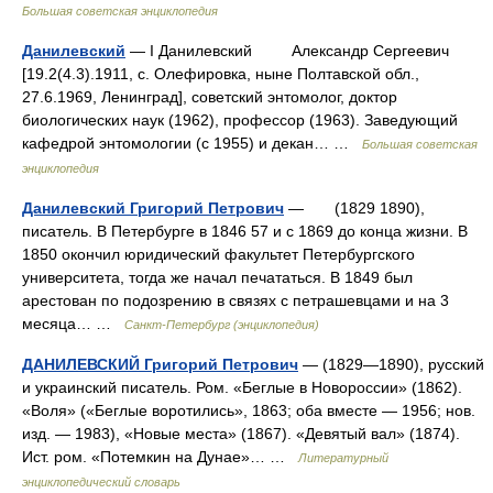
Большая советская энциклопедия
Данилевский
— I Данилевский Александр Сергеевич
[19.2(4.3).1911, с. Олефировка, ныне Полтавской обл.,
27.6.1969, Ленинград], советский энтомолог, доктор
биологических наук (1962), профессор (1963). Заведующий
кафедрой энтомологии (с 1955) и декан… …
Большая советская
энциклопедия
Данилевский Григорий Петрович
— (1829 1890),
писатель. В Петербурге в 1846 57 и с 1869 до конца жизни. В
1850 окончил юридический факультет Петербургского
университета, тогда же начал печататься. В 1849 был
арестован по подозрению в связях с петрашевцами и на 3
месяца… …
Санкт-Петербург (энциклопедия)
ДАНИЛЕВСКИЙ Григорий Петрович
— (1829—1890), русский
и украинский писатель. Ром. «Беглые в Новороссии» (1862).
«Воля» («Беглые воротились», 1863; оба вместе — 1956; нов.
изд. — 1983), «Новые места» (1867). «Девятый вал» (1874).
Ист. ром. «Потемкин на Дунае»… …
Литературный
энциклопедический словарь