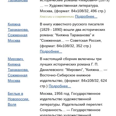
Тараканова
исторические романы «Мирович» (1879)
… — Художественная литература.
Москва, (формат: 84x108/32, 496 стр.)
Подробнее...
Классики и современники
Княжна
В книгу известного русского писателя
Тараканова.
(1829 - 1890) вошли два исторических
Сожженная
романа: "Княжна Тараканова" и
Москва
"Сожженная… — Советская Россия,
(формат: 84x108/32, 352 стр.)
Подробнее...
Мирович.
В настоящий сборник включены три
Княжна
лучших исторических романа Г. П.
Тараканова.
Данилевского: "Мирович", "Княжна… —
Сожженная
Восточно-Сибирское книжное
Москва
издательство, (формат: 84x108/32, 624
стр.)
Подробнее...
Беглые в
Москва, 1956 год. Государственное
Новороссии.
издательство художественной
Воля
литературы. Издательский переплет.
Сохранность… — Государственное
издательство художественной