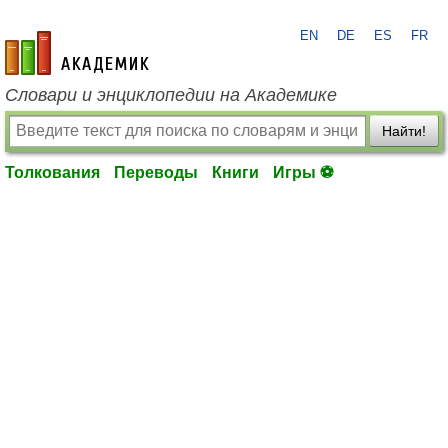
EN
DE
ES
FR
academic.ru
Словари и энциклопедии на Академике
Найти!
Толкования
Переводы
Книги
Игры ⚽