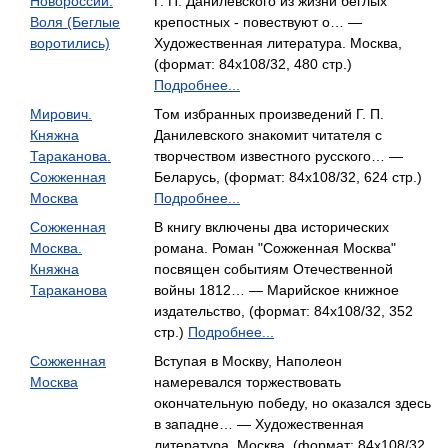
Новороссии.
Г. П. Данилевского из жизни беглых
Воля (Беглые
крепостных - повествуют о… —
воротились)
Художественная литература. Москва,
(формат: 84x108/32, 480 стр.)
Подробнее...
Мирович.
Том избранных произведений Г. П.
Княжна
Данилевского знакомит читателя с
Тараканова.
творчеством известного русского… —
Сожженная
Беларусь, (формат: 84x108/32, 624 стр.)
Москва
Подробнее...
Сожженная
В книгу включены два исторических
Москва.
романа. Роман "Сожженная Москва"
Княжна
посвящен событиям Отечественной
Тараканова
войны 1812… — Марийское книжное
издательство, (формат: 84x108/32, 352
стр.)
Подробнее...
Сожженная
Вступая в Москву, Наполеон
Москва
намеревался торжествовать
окончательную победу, но оказался здесь
в западне… — Художественная
литература. Москва, (формат: 84x108/32,