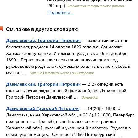
264 стр.)
Библиотека исторического романа
Подробнее...
См. также в других словарях:
Данилевский, Григорий Петрович
— известный писатель
беллетрист, родился 14 апреля 1829 года в с. Даниловке,
Харьковской губернии, Изюмского уезда, умер 6 го декабря
1890 г. Первоначальное воспитание получил дома под
руководством родителей, сумевших развить в сыне любовь к
музыке …
Большая биографическая энциклопедия
Данилевский, Григорий Петрович
— В Википедии есть
статьи о других людях с такой фамилией, см. Данилевский.
Григорий Петрович Данилевский …
Википедия
Данилевский Григорий Петрович
— [14(26).4.1829, с.
Даниловка, ныне Харьковской обл., ≈ 6(18).12.1890, Петербург,
похоронен в с. Пришиб, ныне Балаклеевского района
Харьковской обл.], русский и украинский писатель. Родился в
семье укр. помещика. Окончил в 1850 Петербургский… …