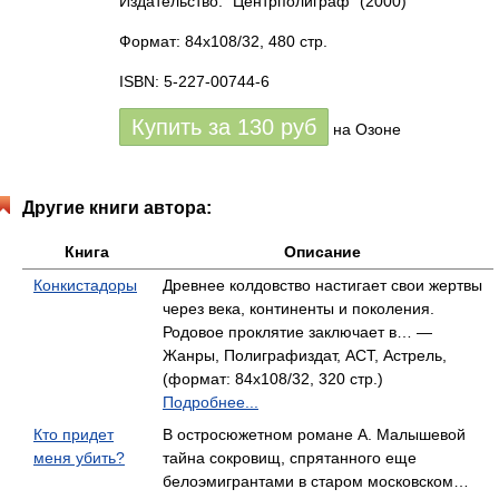
Издательство: "Центрполиграф"
(2000)
Формат: 84x108/32, 480 стр.
ISBN: 5-227-00744-6
Купить за
130
руб
на Озоне
Другие книги автора:
Книга
Описание
Конкистадоры
Древнее колдовство настигает свои жертвы
через века, континенты и поколения.
Родовое проклятие заключает в… —
Жанры, Полиграфиздат, АСТ, Астрель,
(формат: 84x108/32, 320 стр.)
Подробнее...
Кто придет
В остросюжетном романе А. Малышевой
меня убить?
тайна сокровищ, спрятанного еще
белоэмигрантами в старом московском…