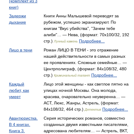
(комплект из 3
книг)
Задержи
Книги Анны Малышевой переводят за
дыхание
рубежом, успешно экранизируют. По
книгам "Вкус убийства", "Зачем тебе
алиби"… — Нева, (формат: 70x100/32, 192
стр.)
Подробнее...
Лунный камень
Лицо в тени
Роман ЛИЦО В ТЕНИ - это отражение
нашей действительности в самых разных
ее проявлениях. Сложные семейные… —
Центрполиграф, (формат: 84x108/32, 480
стр.)
Подробнее...
Криминальный талант
Каждый
Лицо этой женщины - как светлое пятно на
любит, как
улицах ночной Москвы. Она молода,
умеет
красива, очаровательно неуверенна… —
АСТ, Люкс, Жанры, Астрель, (формат:
84x108/32, 464 стр.)
Подробнее...
Детектив
Авантюристка.
Серия исторических романов, совместно
В 4 книгах.
созданных двумя известными писателями,
Книга 3.
адресована любителям… — Астрель, ВКТ,