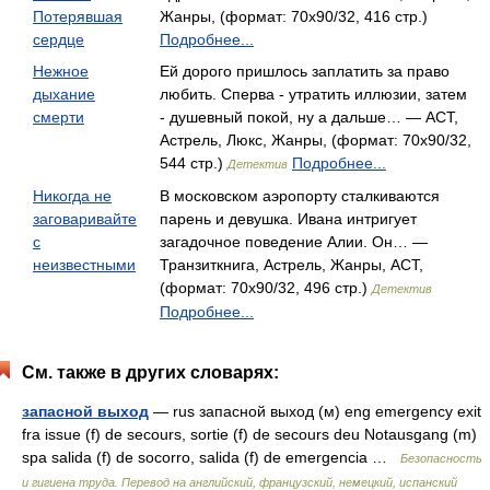
Потерявшая
Жанры, (формат: 70x90/32, 416 стр.)
сердце
Подробнее...
Нежное
Ей дорого пришлось заплатить за право
дыхание
любить. Сперва - утратить иллюзии, затем
смерти
- душевный покой, ну а дальше… — АСТ,
Астрель, Люкс, Жанры, (формат: 70x90/32,
544 стр.)
Подробнее...
Детектив
Никогда не
В московском аэропорту сталкиваются
заговаривайте
парень и девушка. Ивана интригует
с
загадочное поведение Алии. Он… —
неизвестными
Транзиткнига, Астрель, Жанры, АСТ,
(формат: 70x90/32, 496 стр.)
Детектив
Подробнее...
См. также в других словарях:
запасной выход
— rus запасной выход (м) eng emergency exit
fra issue (f) de secours, sortie (f) de secours deu Notausgang (m)
spa salida (f) de socorro, salida (f) de emergencia …
Безопасность
и гигиена труда. Перевод на английский, французский, немецкий, испанский