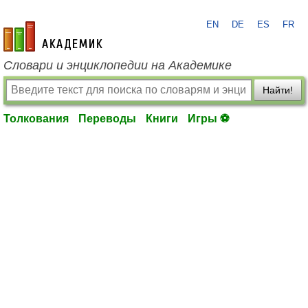
EN
DE
ES
FR
academic.ru
Словари и энциклопедии на Академике
Найти!
Толкования
Переводы
Книги
Игры ⚽