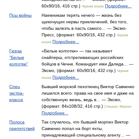
60x90/16, 416 стр.)
Подробнее...
Черная кошка
Псы войны
Наемникам терять нечего — жизнь без
щекочущих нервы приключений, без того,
чтобы залезть в пасть самого… — Эксмо-
Пресс, (формат: 60x90/16, 432 стр.)
Черная
Подробнее...
кошка
Гюрза
«Белые колготки» — так называют
"Белые
снайперш, отстреливающих российских
колготки"
бойцов в Чечне. Командует ими Далида… —
Эксмо, (формат: 60x90/16, 432 стр.)
Черная
Подробнее...
кошка
Спец
Бывший морской пехотинец Виктор Савченко
экстра-
лишился всего: права на свое имя и даже на
класса
собственную жизнь, ведь в… — Эксмо,
(формат: 84x108/32, 416 стр.)
Спецназ. Морпех
Подробнее...
Полоса
Так случилось, что бывший морпех Виктор
препятствий
Савченко попал на борт яхты,
принадлежащей специальному агенту… —