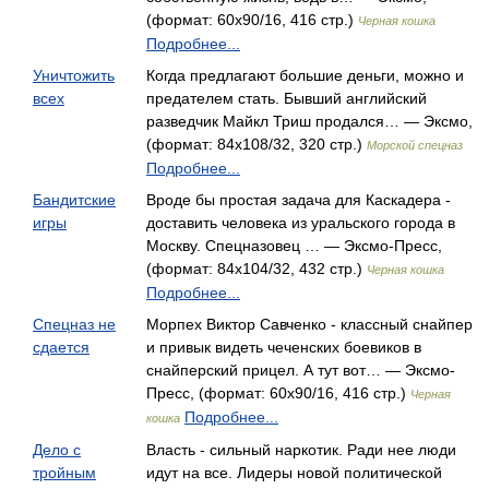
(формат: 60x90/16, 416 стр.)
Черная кошка
Подробнее...
Уничтожить
Когда предлагают большие деньги, можно и
всех
предателем стать. Бывший английский
разведчик Майкл Триш продался… — Эксмо,
(формат: 84x108/32, 320 стр.)
Морской спецназ
Подробнее...
Бандитские
Вроде бы простая задача для Каскадера -
игры
доставить человека из уральского города в
Москву. Спецназовец … — Эксмо-Пресс,
(формат: 84x104/32, 432 стр.)
Черная кошка
Подробнее...
Спецназ не
Морпех Виктор Савченко - классный снайпер
сдается
и привык видеть чеченских боевиков в
снайперский прицел. А тут вот… — Эксмо-
Пресс, (формат: 60x90/16, 416 стр.)
Черная
Подробнее...
кошка
Дело с
Власть - сильный наркотик. Ради нее люди
тройным
идут на все. Лидеры новой политической