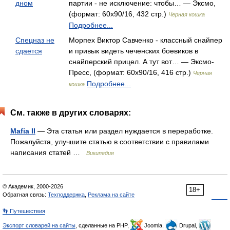
дном
партии - не исключение: чтобы… — Эксмо,
(формат: 60x90/16, 432 стр.)
Черная кошка
Подробнее...
Спецназ не
Морпех Виктор Савченко - классный снайпер
сдается
и привык видеть чеченских боевиков в
снайперский прицел. А тут вот… — Эксмо-
Пресс, (формат: 60x90/16, 416 стр.)
Черная
Подробнее...
кошка
См. также в других словарях:
Mafia II
— Эта статья или раздел нуждается в переработке.
Пожалуйста, улучшите статью в соответствии с правилами
написания статей …
Википедия
© Академик, 2000-2026
18+
Обратная связь:
Техподдержка
,
Реклама на сайте
👣 Путешествия
Экспорт словарей на сайты
, сделанные на PHP,
Joomla,
Drupal,