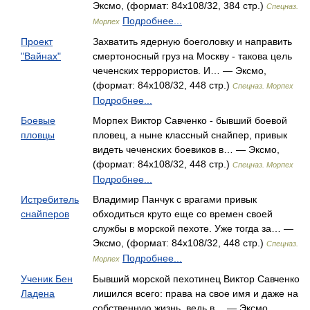
Эксмо, (формат: 84x108/32, 384 стр.)
Спецназ.
Подробнее...
Морпех
Проект
Захватить ядерную боеголовку и направить
"Вайнах"
смертоносный груз на Москву - такова цель
чеченских террористов. И… — Эксмо,
(формат: 84x108/32, 448 стр.)
Спецназ. Морпех
Подробнее...
Боевые
Морпех Виктор Савченко - бывший боевой
пловцы
пловец, а ныне классный снайпер, привык
видеть чеченских боевиков в… — Эксмо,
(формат: 84x108/32, 448 стр.)
Спецназ. Морпех
Подробнее...
Истребитель
Владимир Панчук с врагами привык
снайперов
обходиться круто еще со времен своей
службы в морской пехоте. Уже тогда за… —
Эксмо, (формат: 84x108/32, 448 стр.)
Спецназ.
Подробнее...
Морпех
Ученик Бен
Бывший морской пехотинец Виктор Савченко
Ладена
лишился всего: права на свое имя и даже на
собственную жизнь, ведь в… — Эксмо,