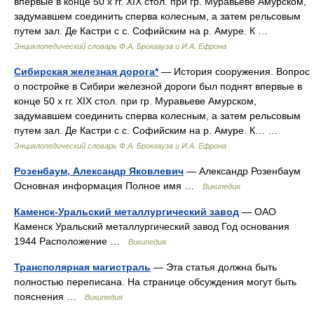
впервые в конце 50 х гг. XIX стол. при гр. Муравьеве Амурском,
задумавшем соединить сперва колесным, а затем рельсовым
путем зал. Де Кастри с с. Софийским на р. Амуре. К …
Энциклопедический словарь Ф.А. Брокгауза и И.А. Ефрона
Сибирская железная дорога*
— История сооружения. Вопрос
о постройке в Сибири железной дороги был поднят впервые в
конце 50 х гг. XIX стол. при гр. Муравьеве Амурском,
задумавшем соединить сперва колесным, а затем рельсовым
путем зал. Де Кастри с с. Софийским на р. Амуре. К… …
Энциклопедический словарь Ф.А. Брокгауза и И.А. Ефрона
Розенбаум, Александр Яковлевич
— Александр Розенбаум
Основная информация Полное имя …
Википедия
Каменск-Уральский металлургический завод
— ОАО
Каменск Уральский металлургический завод Год основания
1944 Расположение …
Википедия
Трансполярная магистраль
— Эта статья должна быть
полностью переписана. На странице обсуждения могут быть
пояснения …
Википедия