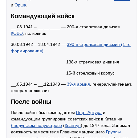
и
Орша
.
Командующий войск
__.03.1941 – __.__.____ — 200-я стрелковая дивизия
КОВО
, полковник
30.03.1942 – 18.04.1942 —
390-я стрелковая дивизия (1-го
формирования)
138-я стрелковая дивизия
15-й стрелковый корпус
__.05.1944 – __.12.1949 —
39-я армия
, генерал-лейтенант,
генерал-полковник
После войны
После войны был комендантом
Порт-Артура
и
командующим группировки советских войск в Китае на
Ляодунском полуострове
(
Квантун
) до 1947 года. Занимал
должность заместителя Главнокомандующего
Группы