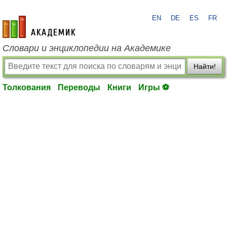
EN
DE
ES
FR
academic.ru
Словари и энциклопедии на Академике
Найти!
Толкования
Переводы
Книги
Игры ⚽