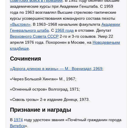
советских войск в Германии
. В 1952 году окончил Высшие
академические курсы при Академии Генштаба. С 1959
года по 1963 возглавлял Высшие стрелково-тактические
курсы усовершенствования командного состава пехоты
«Выстрел»
. В 1963−1968 начальник факультета
Академии
Генерального штаба
. С
1968 года
в отставке. Депутат
Верховного Совета СССР
2-го и 3-го созывов. Умер 22
апреля 1976 года. Похоронен в Москве, на
Новодевичьем
кладбище
.
Сочинения
«Дорога длиною в жизнь» — М.: Воениздат, 1969
;
«Через Большой Хинган» М., 1967;
«Огненный остров» Волгоград, 1971;
«Сквозь грозы» 2-е издание Донецк, 1973.
Признание и награды
В
1974
году удостоен звания «Почётный гражданин города
Витебск
».