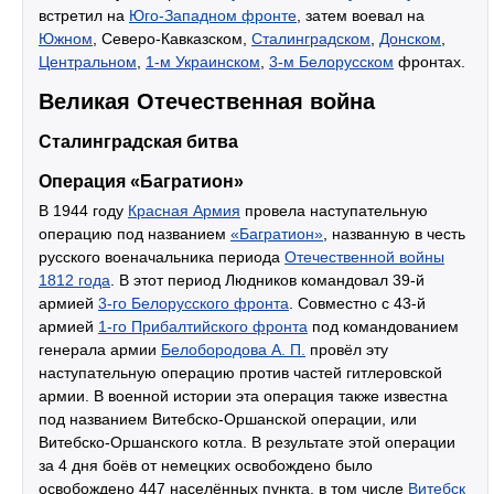
встретил на
Юго-Западном фронте
, затем воевал на
Южном
, Северо-Кавказском,
Сталинградском
,
Донском
,
Центральном
,
1-м Украинском
,
3-м Белорусском
фронтах.
Великая Отечественная война
Сталинградская битва
Операция «Багратион»
В 1944 году
Красная Армия
провела наступательную
операцию под названием
«Багратион»
, названную в честь
русского военачальника периода
Отечественной войны
1812 года
. В этот период Людников командовал 39-й
армией
3-го Белорусского фронта
. Совместно с 43-й
армией
1-го Прибалтийского фронта
под командованием
генерала армии
Белобородова А. П.
провёл эту
наступательную операцию против частей гитлеровской
армии. В военной истории эта операция также известна
под названием Витебско-Оршанской операции, или
Витебско-Оршанского котла. В результате этой операции
за 4 дня боёв от немецких освобождено было
освобождено 447 населённых пункта, в том числе
Витебск