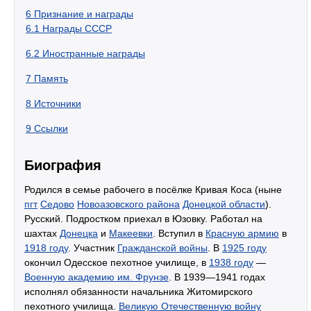
6
Признание и награды
6.1
Награды СССР
6.2
Иностранные награды
7
Память
8
Источники
9
Ссылки
Биография
Родился в семье рабочего в посёлке Кривая Коса (ныне
пгт
Седово
Новоазовского района
Донецкой области
).
Русский. Подростком приехал в Юзовку. Работал на
шахтах
Донецка
и
Макеевки
. Вступил в
Красную армию
в
1918 году
. Участник
Гражданской войны
. В
1925 году
окончил Одесское пехотное училище, в
1938 году
—
Военную академию им. Фрунзе
. В 1939—1941 годах
исполнял обязанности начальника Житомирского
пехотного училища.
Великую Отечественную войну