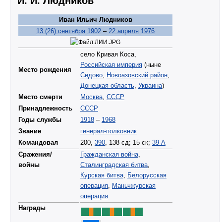
И. И. Людников
Иван Ильич Людников
13 (26) сентября
1902
–
22 апреля
1976
село Кривая Коса,
Российская империя
(ныне
Место рождения
Седово
,
Новоазовский район
,
Донецкая область
,
Украина
)
Место смерти
Москва
,
СССР
Принадлежность
СССР
Годы службы
1918
–
1968
Звание
генерал-полковник
Командовал
200,
390
, 138 сд; 15 ск;
39 А
Сражения/
Гражданская война
,
войны
Сталинградская битва
,
Курская битва
,
Белорусская
операция
,
Маньчжурская
операция
Награды