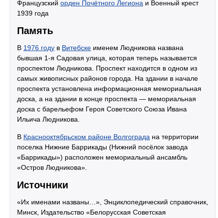
Французский
орден Почётного Легиона
и Военный крест
1939 года
Память
В
1976 году
в
Витебске
именем Людникова названа
бывшая 1-я Садовая улица, которая теперь называется
проспектом Людникова. Проспект находится в одном из
самых живописных районов города. На здании в начале
проспекта установлена информационная мемориальная
доска, а на здании в конце проспекта — мемориальная
доска с барельефом Героя Советского Союза Ивана
Ильича Людникова.
В
Краснооктябрьском районе Волгограда
на территории
поселка Нижние Баррикады (Нижний посёлок завода
«Баррикады») расположен мемориальный ансамбль
«Остров Людникова».
Источники
«Их именами названы…», Энциклопедический справочник,
Минск, Издательство «Белорусская Советская