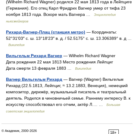
(Wilhelm Richard Wagner) родился 22 мая 1813 года в Лейпциге
(Германия). Его отец Карл Фридрих Вагнер умер от тифа 23
ноября 1813 года. Вскоре мать Вагнера …
Энциклопедия
ньюсмейкеров
Рихард-Вагнер-Плац (станция метро)
— Координаты:
52°31′03″ с. ш. 13°18′23″ в. д. / 52.5175° с. ш. 13.306389° в. д …
Википедия
Вильгельм Рихард Вагнер
— Wilhelm Richard Wagner
Дата рождения 22 мая 1813 Место рождения Лейпциг
Дата смерти 13 февраля 1883 …
Википедия
Вагнер Вильгельм Рихард
— Вагнер (Wagner) Вильгельм
Рихард (22.5.1813, Лейпциг, ≈ 13.2.1883, Венеция), немецкий
композитор, дирижёр, музыкальный писатель и театральный
деятель. Родился в чиновничьей семье. Раннему интересу В. к
искусству способствовал его отчим, актёр Л.… …
Большая
советская энциклопедия
© Академик, 2000-2026
18+