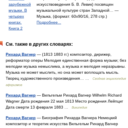
зарубежной
искусствоведения Б. В. Левик) посвящен
музыки. В
музыкальной культуре стран Западной… —
четырех
Музыка, (формат: 60x90/16, 278 стр.)
книгах.
Подробнее...
Книга 2
См. также в других словарях:
Рихард Вагнер
— (1813 1883 гг.) композитор, дирижер,
реформатор оперы Мелодия единственная форма музыки; без
мелодии музыка немыслима, а музыка и мелодия неразрывны.
Музыка не может мыслить, но она может воплощать мысль.
Творец художественного произведения… …
Сводная энциклопедия
афоризмов
Рихард Вагнер
— Вильгельм Рихард Вагнер Wilhelm Richard
Wagner Дата рождения 22 мая 1813 Место рождения Лейпциг
Дата смерти 13 февраля 1883 …
Википедия
Рихард Вагнер
— Биография Рихарда Вагнера Немецкий
композитор и теоретик искусства Вильгельм Рихард Вагнер