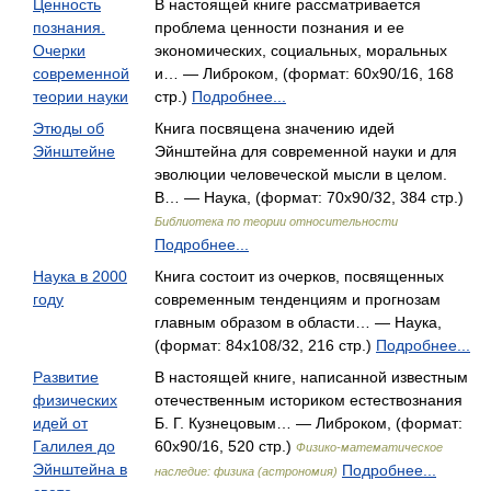
Ценность
В настоящей книге рассматривается
познания.
проблема ценности познания и ее
Очерки
экономических, социальных, моральных
современной
и… — Либроком, (формат: 60x90/16, 168
теории науки
стр.)
Подробнее...
Этюды об
Книга посвящена значению идей
Эйнштейне
Эйнштейна для современной науки и для
эволюции человеческой мысли в целом.
В… — Наука, (формат: 70x90/32, 384 стр.)
Библиотека по теории относительности
Подробнее...
Наука в 2000
Книга состоит из очерков, посвященных
году
современным тенденциям и прогнозам
главным образом в области… — Наука,
(формат: 84x108/32, 216 стр.)
Подробнее...
Развитие
В настоящей книге, написанной известным
физических
отечественным историком естествознания
идей от
Б. Г. Кузнецовым… — Либроком, (формат:
Галилея до
60x90/16, 520 стр.)
Физико-математическое
Эйнштейна в
Подробнее...
наследие: физика (астрономия)