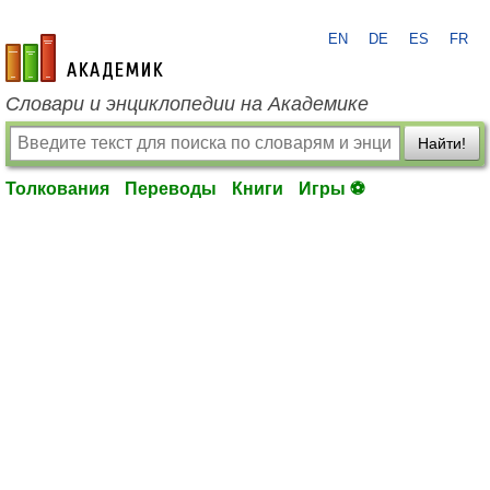
EN
DE
ES
FR
academic.ru
Словари и энциклопедии на Академике
Найти!
Толкования
Переводы
Книги
Игры ⚽