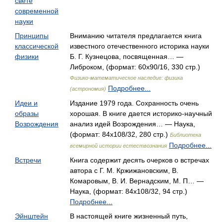
свете
современной
науки
Принципы
Вниманию читателя предлагается книга
классической
известного отечественного историка науки
физики
Б. Г. Кузнецова, посвященная… —
Либроком, (формат: 60x90/16, 330 стр.)
Физико-математическое наследие: физика
Подробнее...
(астрономия)
Идеи и
Издание 1979 года. Сохранность очень
образы
хорошая. В книге дается историко-научный
Возрождения
анализ идей Возрождения… — Наука,
(формат: 84x108/32, 280 стр.)
Библиотека
Подробнее...
всемирной истории естествознания
Встречи
Книга содержит десять очерков о встречах
автора с Г. М. Кржижановским, В.
Комаровым, В. И. Вернадским, М. П… —
Наука, (формат: 84x108/32, 94 стр.)
Подробнее...
Эйнштейн
В настоящей книге жизненный путь,