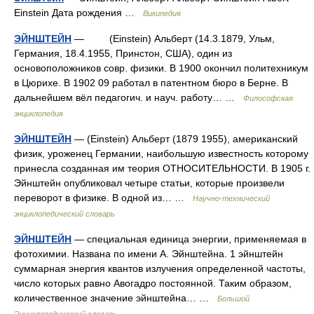
Einstein Дата рождения …
Википедия
ЭЙНШТЕЙН
— (Einstein) Альберт (14.3.1879, Ульм,
Германия, 18.4.1955, Принстон, США), один из
основоположников совр. физики. В 1900 окончил политехникум
в Цюрихе. В 1902 09 работал в патентном бюро в Берне. В
дальнейшем вёл педагогич. и науч. работу… …
Философская
энциклопедия
ЭЙНШТЕЙН
— (Einstein) Альберт (1879 1955), американский
физик, уроженец Германии, наибольшую известность которому
принесла созданная им теория ОТНОСИТЕЛЬНОСТИ. В 1905 г.
Эйнштейн опубликовал четыре статьи, которые произвели
переворот в физике. В одной из… …
Научно-технический
энциклопедический словарь
ЭЙНШТЕЙН
— специальная единица энергии, применяемая в
фотохимии. Названа по имени А. Эйнштейна. 1 эйнштейн
суммарная энергия квантов излучения определенной частоты,
число которых равно Авогадро постоянной. Таким образом,
количественное значение эйнштейна… …
Большой