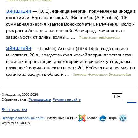
Энциклопедический словарь
ЭЙНШТЕЙН
— (Э, Е), единица энергии, применяемая иногда в
фотохимии. Названа в честь А. Эйнштейна (А. Einstein). 1Э
суммарная энергия квантов монохроматич. излучения, число к
рых равно Авогадро постоянной. Размер ед. изменяется в
зависимости от длины волны… …
Физическая энциклопедия
ЭЙНШТЕЙН
— (Einstein) Альберт (1879 1955) выдающийся
мыслитель 20 в., создатель физической теории пространства,
времени и гравитации, для которой исторически утвердилось
название ‘теория относительности Э.’. Нобелевская премия по
физике за заслуги в области …
История Философии: Энциклопедия
© Академик, 2000-2026
18+
Обратная связь:
Техподдержка
,
Реклама на сайте
👣 Путешествия
Экспорт словарей на сайты
, сделанные на PHP,
Joomla,
Drupal,
WordPress, MODx.