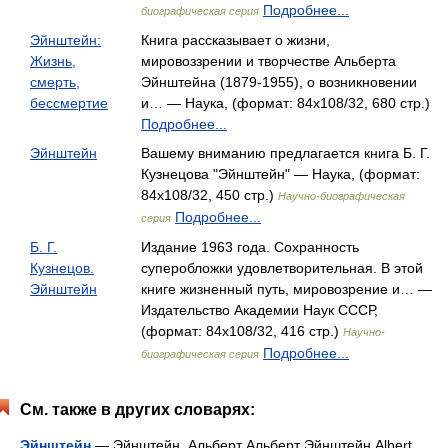
Подробнее...
биографическая серия
Эйнштейн:
Книга рассказывает о жизни,
Жизнь,
мировоззрении и творчестве Альберта
смерть,
Эйнштейна (1879-1955), о возникновении
бессмертие
и… — Наука, (формат: 84x108/32, 680 стр.)
Подробнее...
Эйнштейн
Вашему вниманию предлагается книга Б. Г.
Кузнецова "Эйнштейн" — Наука, (формат:
84x108/32, 450 стр.)
Научно-биографическая
Подробнее...
серия
Б. Г.
Издание 1963 года. Сохранность
Кузнецов.
суперобложки удовлетворительная. В этой
Эйнштейн
книге жизненный путь, мировозрение и… —
Издательство Академии Наук СССР,
(формат: 84x108/32, 416 стр.)
Научно-
Подробнее...
биографическая серия
См. также в других словарях:
Эйнштейн
— Эйнштейн, Альберт Альберт Эйнштейн Albert