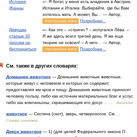
История
«– Я богат, у меня есть владения в Австрии,
Жанны
Испании и Италии. Выбирайте, где бы Вам
хотелось жить. А может, Вы… — Автор,
Подробнее...
электронная книга
Девушек
«– Как это – «стриги»? – испугался Лёва. –
старше 35
Я же здесь всего третий день. Я же еще
просим не
теорию не освоил! – А чего… — Автор,
беспокоиться
Подробнее...
электронная книга
См. также в других словарях:
Домашнее животное
— Домашние животные животные,
которые живут с человеком и которых он содержит,
предоставляя им кров и пищу. Домашние животные приносят
человеку пользу, либо как источник материальных благ и услуг,
либо как компаньоны, скрашивающие его досуг.… …
Википедия
животное
— Скотина (скот), зверь, четвероногое. См …
Словарь синонимов
Дикое животное
— 1) (для целей Федерального закона О