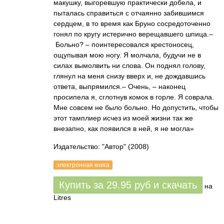
макушку, выгоревшую практически добела, и
пыталась справиться с отчаянно забившимся
сердцем, в то время как Бруно сосредоточенно
гонял по кругу истерично верещавшего шпица.–
Больно? – поинтересовался крестоносец,
ощупывая мою ногу. Я молчала, будучи не в
силах вымолвить ни слова. Он поднял голову,
глянул на меня снизу вверх и, не дождавшись
ответа, выпрямился.– Очень, – наконец
просипела я, сглотнув комок в горле. Я соврала.
Мне совсем не было больно. Но допустить, чтобы
этот тамплиер исчез из моей жизни так же
внезапно, как появился в ней, я не могла»
Издательство: "Автор"
(2008)
электронная книга
Купить за
29.95
руб
и скачать
на
Litres