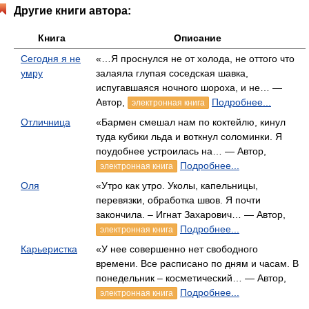
Другие книги автора:
Книга
Описание
Сегодня я не
«…Я проснулся не от холода, не оттого что
умру
залаяла глупая соседская шавка,
испугавшаяся ночного шороха, и не… —
Автор,
Подробнее...
электронная книга
Отличница
«Бармен смешал нам по коктейлю, кинул
туда кубики льда и воткнул соломинки. Я
поудобнее устроилась на… — Автор,
Подробнее...
электронная книга
Оля
«Утро как утро. Уколы, капельницы,
перевязки, обработка швов. Я почти
закончила. – Игнат Захарович… — Автор,
Подробнее...
электронная книга
Карьеристка
«У нее совершенно нет свободного
времени. Все расписано по дням и часам. В
понедельник – косметический… — Автор,
Подробнее...
электронная книга