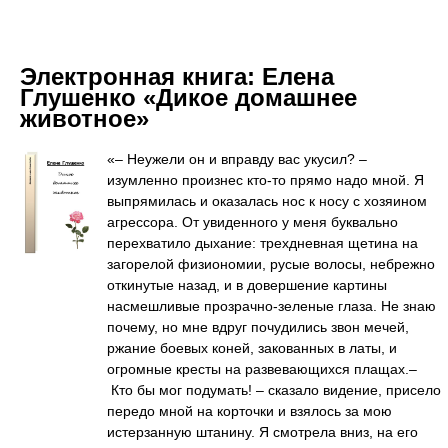
Электронная книга:
Елена
Глушенко «Дикое домашнее
животное»
«– Неужели он и вправду вас укусил? –
изумленно произнес кто-то прямо надо мной. Я
выпрямилась и оказалась нос к носу с хозяином
агрессора. От увиденного у меня буквально
перехватило дыхание: трехдневная щетина на
загорелой физиономии, русые волосы, небрежно
откинутые назад, и в довершение картины
насмешливые прозрачно-зеленые глаза. Не знаю
почему, но мне вдруг почудились звон мечей,
ржание боевых коней, закованных в латы, и
огромные кресты на развевающихся плащах.–
Кто бы мог подумать! – сказало видение, присело
передо мной на корточки и взялось за мою
истерзанную штанину. Я смотрела вниз, на его