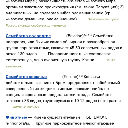
животном мире ) разновидность объектов животного мира
организм животного происхождения (см. также Популяция); 2)
вид животных, не подвергавшийся одомашниванию (ср.
животное домашнее, одомашненное) …
Экологическое право
России: словарь юридических терминов
Семейство полорогие
— (Bovidae)** * * Семейство
полорогих, или бычьих самая обширная и разнообразная
группа парнокопытных, включает 45 50 современных родов и
около 130 видов. Полорогие животные составляют
естественную, ясно очерченную группу. Как ни… …
Жизнь
животных
Семейство кошачьи
— (Felidae)* * Кошачьи
действительно, как пишет Брем, представляют собой самый
совершенный тип хищников иными словами наиболее
специализированные представители отряда. Семейство
включает 36 видов, группируемых в 10 12 родов (хотя разные…
…
Жизнь животных
Животные
— Имена существительные БЕГЕМО/Т,
гиппопота/м. Крупное парнокопытное млекопитающее