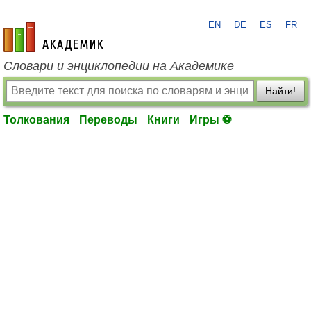
EN
DE
ES
FR
academic.ru
Словари и энциклопедии на Академике
Найти!
Толкования
Переводы
Книги
Игры ⚽