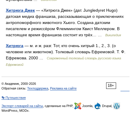
Хитрюга Джек
— «Хитрюга Джек» (дат. Jungledyret Hugo)
датская медиа франшиза, рассказывающая о приключениях
антропоморфного животного Хьюго. Создана датским
писателем и режиссёром Флеммингом Квист Меллером. В
настоящее время франшиза состоит из трёх… …
Википедия
Хитрюга
— м. и ж. разг. Тот, кто очень хитрый 1., 2., 3. (о
человеке или животном). Толковый словарь Ефремовой. Т. Ф.
Ефремова. 2000 …
Современный толковый словарь русского языка
Ефремовой
© Академик, 2000-2026
18+
Обратная связь:
Техподдержка
,
Реклама на сайте
👣 Путешествия
Экспорт словарей на сайты
, сделанные на PHP,
Joomla,
Drupal,
WordPress, MODx.