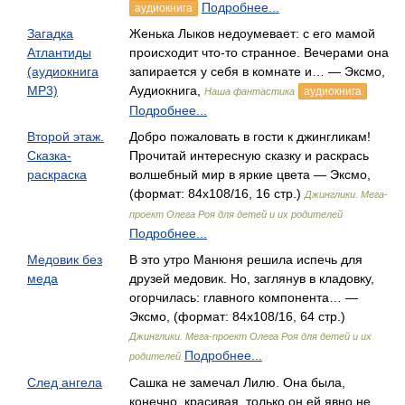
Подробнее...
аудиокнига
Загадка
Женька Лыков недоумевает: с его мамой
Атлантиды
происходит что-то странное. Вечерами она
(аудиокнига
запирается у себя в комнате и… — Эксмо,
MP3)
Аудиокнига,
аудиокнига
Наша фантастика
Подробнее...
Второй этаж.
Добро пожаловать в гости к джингликам!
Сказка-
Прочитай интересную сказку и раскрась
раскраска
волшебный мир в яркие цвета — Эксмо,
(формат: 84x108/16, 16 стр.)
Джинглики. Мега-
проект Олега Роя для детей и их родителей
Подробнее...
Медовик без
В это утро Манюня решила испечь для
меда
друзей медовик. Но, заглянув в кладовку,
огорчилась: главного компонента… —
Эксмо, (формат: 84x108/16, 64 стр.)
Джинглики. Мега-проект Олега Роя для детей и их
Подробнее...
родителей
След ангела
Сашка не замечал Лилю. Она была,
конечно, красивая, только он ей явно не