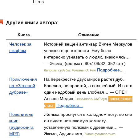
Litres
Другие книги автора:
Книга
Описание
Человек за
Историей вещей антиквар Вилен Меркулов
шкафом
увлекся еще в юности. Ему было
интересно узнавать о людях, знакомясь…
— Эксмо, (формат: 80x108/32, 352 стр.)
Подробнее...
Капризы судьбы. Романы О. Роя
Приключения
На перекрестке двух миров растет дуб.
на «Зеленой
Конечно, не простой, а волшебный. И вот в
дубраве»
один недобрый день злобная… — ОПЕН
Альянс Медиа,
электронная
Заколдованный дуб
Подробнее...
книга
Повелитель
Женька проснулся в холодном поту: во сне
книг
он видел незнакомую комнату,
(аудиокнига
уставленную полками с древними… —
MP3)
Эксмо, Аудиокнига,
Наша фантастика