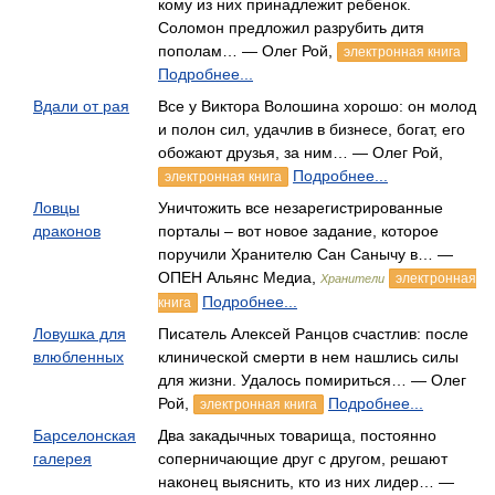
кому из них принадлежит ребенок.
Соломон предложил разрубить дитя
пополам… — Олег Рой,
электронная книга
Подробнее...
Вдали от рая
Все у Виктора Волошина хорошо: он молод
и полон сил, удачлив в бизнесе, богат, его
обожают друзья, за ним… — Олег Рой,
Подробнее...
электронная книга
Ловцы
Уничтожить все незарегистрированные
драконов
порталы – вот новое задание, которое
поручили Хранителю Сан Санычу в… —
ОПЕН Альянс Медиа,
электронная
Хранители
Подробнее...
книга
Ловушка для
Писатель Алексей Ранцов счастлив: после
влюбленных
клинической смерти в нем нашлись силы
для жизни. Удалось помириться… — Олег
Рой,
Подробнее...
электронная книга
Барселонская
Два закадычных товарища, постоянно
галерея
соперничающие друг с другом, решают
наконец выяснить, кто из них лидер… —