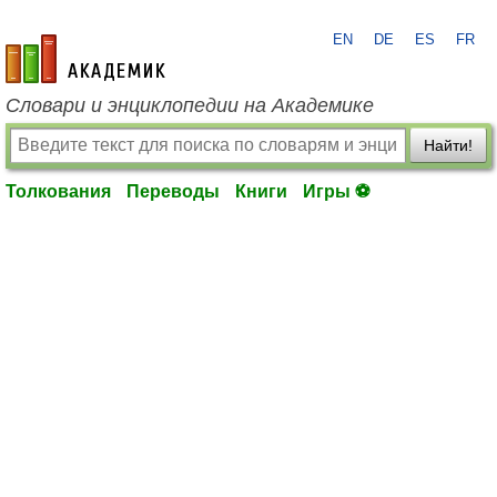
EN
DE
ES
FR
academic.ru
Словари и энциклопедии на Академике
Найти!
Толкования
Переводы
Книги
Игры ⚽