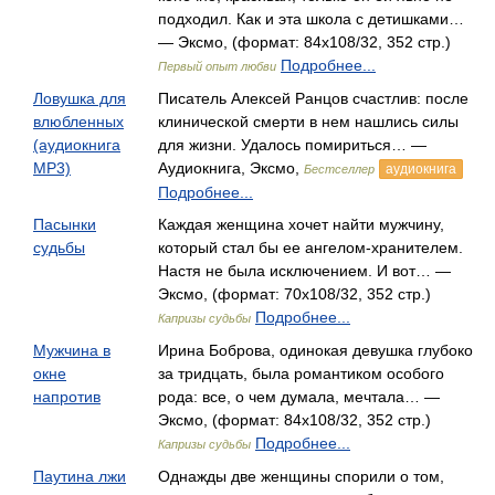
подходил. Как и эта школа с детишками…
— Эксмо, (формат: 84x108/32, 352 стр.)
Подробнее...
Первый опыт любви
Ловушка для
Писатель Алексей Ранцов счастлив: после
влюбленных
клинической смерти в нем нашлись силы
(аудиокнига
для жизни. Удалось помириться… —
MP3)
Аудиокнига, Эксмо,
аудиокнига
Бестселлер
Подробнее...
Пасынки
Каждая женщина хочет найти мужчину,
судьбы
который стал бы ее ангелом-хранителем.
Настя не была исключением. И вот… —
Эксмо, (формат: 70x108/32, 352 стр.)
Подробнее...
Капризы судьбы
Мужчина в
Ирина Боброва, одинокая девушка глубоко
окне
за тридцать, была романтиком особого
напротив
рода: все, о чем думала, мечтала… —
Эксмо, (формат: 84x108/32, 352 стр.)
Подробнее...
Капризы судьбы
Паутина лжи
Однажды две женщины спорили о том,