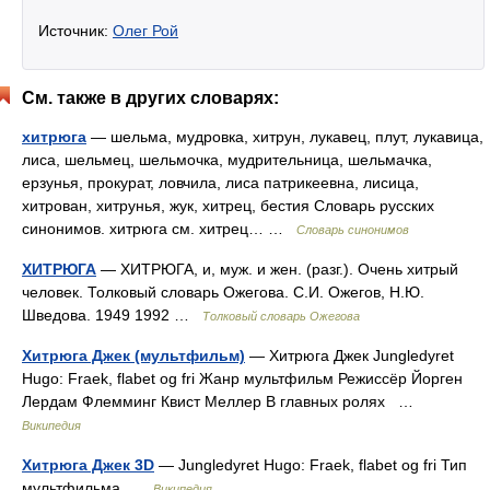
Источник:
Олег Рой
См. также в других словарях:
хитрюга
— шельма, мудровка, хитрун, лукавец, плут, лукавица,
лиса, шельмец, шельмочка, мудрительница, шельмачка,
ерзунья, прокурат, ловчила, лиса патрикеевна, лисица,
хитрован, хитрунья, жук, хитрец, бестия Словарь русских
синонимов. хитрюга см. хитрец… …
Словарь синонимов
ХИТРЮГА
— ХИТРЮГА, и, муж. и жен. (разг.). Очень хитрый
человек. Толковый словарь Ожегова. С.И. Ожегов, Н.Ю.
Шведова. 1949 1992 …
Толковый словарь Ожегова
Хитрюга Джек (мультфильм)
— Хитрюга Джек Jungledyret
Hugo: Fraek, flabet og fri Жанр мультфильм Режиссёр Йорген
Лердам Флемминг Квист Меллер В главных ролях …
Википедия
Хитрюга Джек 3D
— Jungledyret Hugo: Fraek, flabet og fri Тип
мультфильма …
Википедия