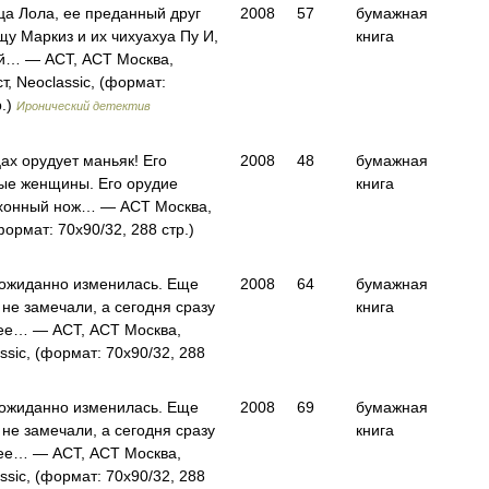
ца Лола, ее преданный друг
2008
57
бумажная
у Маркиз и их чихуахуа Пу И,
книга
й… — АСТ, АСТ Москва,
т, Neoclassic, (формат:
р.)
Иронический детектив
ах орудует маньяк! Его
2008
48
бумажная
ые женщины. Его орудие
книга
ухонный нож… — АСТ Москва,
формат: 70x90/32, 288 стр.)
ожиданно изменилась. Еще
2008
64
бумажная
не замечали, а сегодня сразу
книга
ее… — АСТ, АСТ Москва,
ssic, (формат: 70x90/32, 288
ожиданно изменилась. Еще
2008
69
бумажная
не замечали, а сегодня сразу
книга
ее… — АСТ, АСТ Москва,
ssic, (формат: 70x90/32, 288