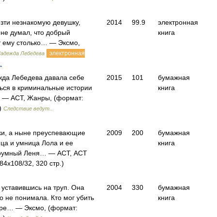
зти незнакомую девушку,
2014
99.9
электронная
 не думал, что добрый
книга
т ему столько… — Эксмо,
электронная
адежда Лебедева
.
жда Лебедева давала себе
2015
101
бумажная
ться в криминальные истории
книга
 — АСТ, Жанры, (формат:
.)
Следствие ведут...
и, а ныне преуспевающие
2009
200
бумажная
ица и умница Лола и ее
книга
роумный Леня… — АСТ, АСТ
84x108/32, 320 стр.)
 уставившись на труп. Она
2004
330
бумажная
о не понимала. Кто мог убить
книга
ире… — Эксмо, (формат: