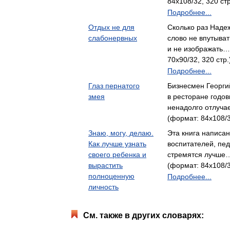
84x108/32, 320 ст
Подробнее...
Отдых не для
Сколько раз Наде
слабонервных
слово не впутыва
и не изображать…
70x90/32, 320 стр
Подробнее...
Глаз пернатого
Бизнесмен Георги
змея
в ресторане годо
ненадолго отлуча
(формат: 84x108/3
Знаю, могу, делаю.
Эта книга написа
Как лучше узнать
воспитателей, пед
своего ребенка и
стремятся лучше
вырастить
(формат: 84x108/3
полноценную
Подробнее...
личность
См. также в других словарях: