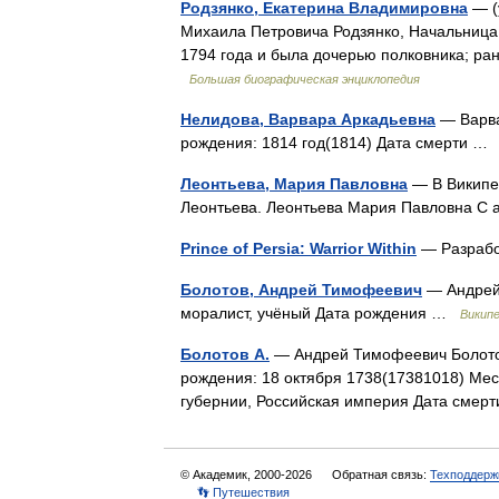
Родзянко, Екатерина Владимировна
— (
Михаила Петровича Родзянко, Начальница 
1794 года и была дочерью полковника; р
Большая биографическая энциклопедия
Нелидова, Варвара Аркадьевна
— Варва
рождения: 1814 год(1814) Дата смерти 
Леонтьева, Мария Павловна
— В Википед
Леонтьева. Леонтьева Мария Павловна С
Prince of Persia: Warrior Within
— Разрабо
Болотов, Андрей Тимофеевич
— Андрей
моралист, учёный Дата рождения …
Викип
Болотов А.
— Андрей Тимофеевич Болотов
рождения: 18 октября 1738(17381018) Мес
губернии, Российская империя Дата смер
© Академик, 2000-2026
Обратная связь:
Техподдерж
👣 Путешествия