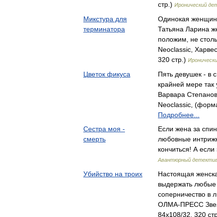
стр.)
Иронический де
Микстура для
Одинокая женщин
терминатора
Татьяна Ларина же
положим, не стол
Neoclassic, Харвес
320 стр.)
Ироническ
Цветок фикуса
Пять девушек - в 
крайней мере так
Варвара Степано
Neoclassic, (форма
Подробнее...
Сестра моя -
Если жена за спи
смерть
любовные интрижк
кончиться! А есл
Авантюрный детекти
Убийство на троих
Настоящая женска
выдержать любые 
соперничество в 
ОЛМА-ПРЕСС Звез
84x108/32, 320 ст