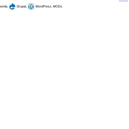
omla,
Drupal,
WordPress, MODx.