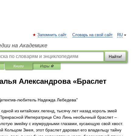
Запомнить сайт
Словарь на свой сайт
RU
едии на Академике
Найти!
Книги
Игры ⚽
алья Александрова «Браслет
Детектив-любитель Надежда Лебедева"
 одной из китайских легенд, тысячу лет назад король змей
Прекрасной Императрице Сяо Линь необычный браслет –
олотую змейку с изумрудными глазами, кусающую свой хвост.
й Кольцом Змея, этот браслет даровал его владельцу тайну