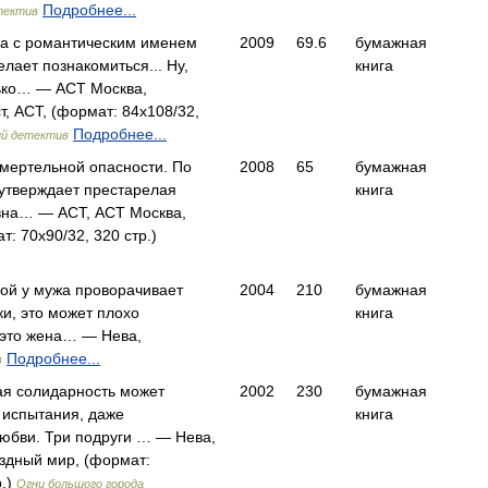
Подробнее...
тектив
а с романтическим именем
2009
69.6
бумажная
лает познакомиться... Ну,
книга
ько… — АСТ Москва,
т, АСТ, (формат: 84x108/32,
Подробнее...
ий детектив
смертельной опасности. По
2008
65
бумажная
 утверждает престарелая
книга
вна… — АСТ, АСТ Москва,
т: 70x90/32, 320 стр.)
ной у мужа проворачивает
2004
210
бумажная
и, это может плохо
книга
и это жена… — Нева,
Подробнее...
в
я солидарность может
2002
230
бумажная
испытания, даже
книга
любви. Три подруги … — Нева,
дный мир, (формат:
р.)
Огни большого города