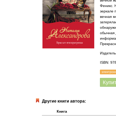
вечной ж
Феникс. 
зеркале 
вечная м
затеряла
обнаружи
обычная 
информац
Прекрасн
Издатель
ISBN: 97
электрон
Купи
Другие книги автора:
Книга