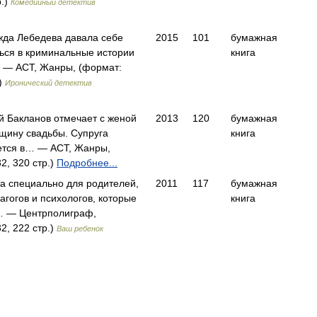
р.)
Комедийный детектив
жда Лебедева давала себе
2015
101
бумажная
ться в криминальные истории
книга
 — АСТ, Жанры, (формат:
.)
Иронический детектив
й Бакланов отмечает с женой
2013
120
бумажная
вщину свадьбы. Супруга
книга
ется в… — АСТ, Жанры,
2, 320 стр.)
Подробнее...
на специально для родителей,
2011
117
бумажная
агогов и психологов, которые
книга
… — Центрполиграф,
2, 222 стр.)
Ваш ребенок