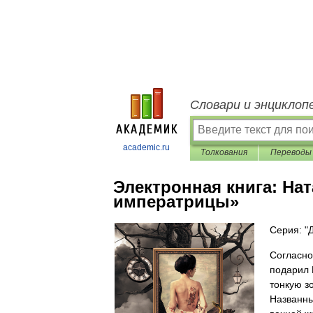
Словари и энциклоп
academic.ru
Толкования
Переводы
Электронная книга:
Нат
императрицы»
Серия: "
Cогласно
подарил 
тонкую з
Названны