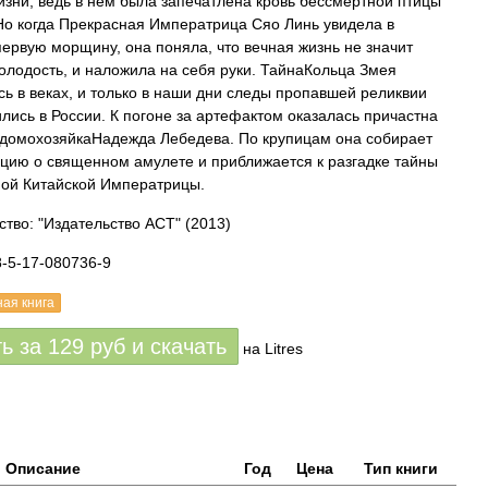
изни, ведь в нем была запечатлена кровь бессмертной птицы
Но когда Прекрасная Императрица Сяо Линь увидела в
первую морщину, она поняла, что вечная жизнь не значит
олодость, и наложила на себя руки. ТайнаКольца Змея
сь в веках, и только в наши дни следы пропавшей реликвии
лись в России. К погоне за артефактом оказалась причастна
домохозяйкаНадежда Лебедева. По крупицам она собирает
ию о священном амулете и приближается к разгадке тайны
ой Китайской Императрицы.
ство: "Издательство АСТ"
(2013)
8-5-17-080736-9
ная книга
ть за
129
руб
и скачать
на Litres
Описание
Год
Цена
Тип книги