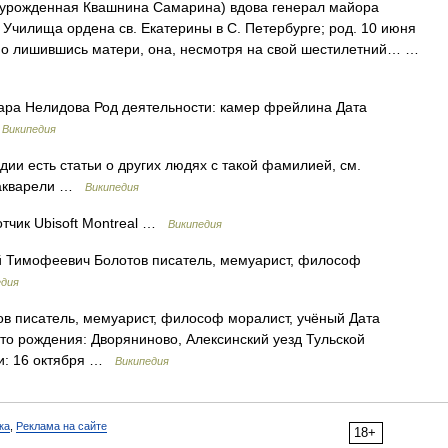
урожденная Квашнина Самарина) вдова генерал майора
Училища ордена св. Екатерины в С. Петербурге; род. 10 июня
ано лишившись матери, она, несмотря на свой шестилетний… …
ра Нелидова Род деятельности: камер фрейлина Дата
…
Википедия
ии есть статьи о других людях с такой фамилией, см.
 акварели …
Википедия
тчик Ubisoft Montreal …
Википедия
 Тимофеевич Болотов писатель, мемуарист, философ
едия
 писатель, мемуарист, философ моралист, учёный Дата
то рождения: Дворяниново, Алексинский уезд Тульской
ти: 16 октября …
Википедия
ка
,
Реклама на сайте
18+