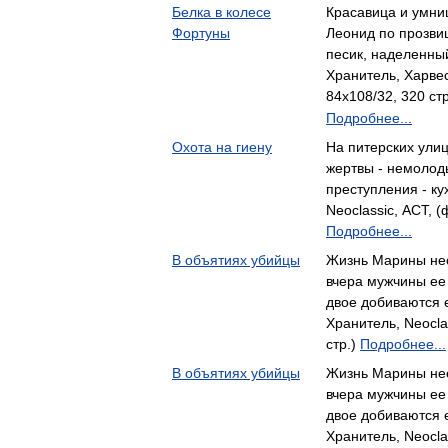
Белка в колесе
Красавица и умни
Фортуны
Леонид по прозвищ
песик, наделенны
Хранитель, Харвес
84x108/32, 320 ст
Подробнее...
Охота на гиену
На питерских улиц
жертвы - немолод
преступления - к
Neoclassic, АСТ, (
Подробнее...
В объятиях убийцы
Жизнь Марины не
вчера мужчины ее 
двое добиваются 
Хранитель, Neocla
стр.)
Подробнее...
В объятиях убийцы
Жизнь Марины не
вчера мужчины ее 
двое добиваются 
Хранитель, Neocla