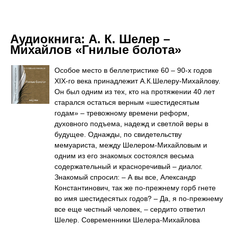
Аудиокнига:
А. К. Шелер –
Михайлов «Гнилые болота»
Особое место в беллетристике 60 – 90-х годов
XIX-го века принадлежит А.К.Шелеру-Михайлову.
Он был одним из тех, кто на протяжении 40 лет
старался остаться верным «шестидесятым
годам» – тревожному времени реформ,
духовного подъема, надежд и светлой веры в
будущее. Однажды, по свидетельству
мемуариста, между Шелером-Михайловым и
одним из его знакомых состоялся весьма
содержательный и красноречивый – диалог.
Знакомый спросил: – А вы все, Александр
Константинович, так же по-прежнему горб гнете
во имя шестидесятых годов? – Да, я по-прежнему
все еще честный человек, – сердито ответил
Шелер. Современники Шелера-Михайлова