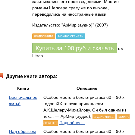
зачитывались его произведениями. Многие
романы Шеллера сразу же по выходе,
переводились на иностранные языки.
Издательство: "АрМир (аудио)"
(2007)
аудиокнига
можно скачать
Купить за
100
руб
и скачать
на
Litres
Другие книги автора:
Книга
Описание
Беспечальное
Особое место в беллетристике 60 – 90-х
житьё
годов XIX-го века принадлежит
А.К.Шелеру-Михайлову. Он был одним из
тех… — АрМир (аудио),
аудиокнига
можно
Подробнее...
скачать
Над обрывом
Особое место в беллетристике 60 – 90-х