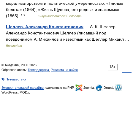
морализаторством и политической умеренностью: «Гнилые
болота» (1864), «Жизнь Щупова, его родных и знакомых»
(1865). * *… …
Энциклопедический словарь
Шеллер, Александр Константинович
— А. К. Шеллер
Александр Константинович Шеллер (писавший под
псевдонимом А. Михайлов и известный как Шеллер Михайл …
Википедия
© Академик, 2000-2026
18+
Обратная связь:
Техподдержка
,
Реклама на сайте
👣 Путешествия
Экспорт словарей на сайты
, сделанные на PHP,
Joomla,
Drupal,
WordPress, MODx.