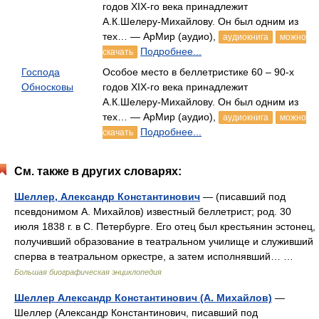
годов XIX-го века принадлежит
А.К.Шелеру-Михайлову. Он был одним из
тех… — АрМир (аудио),
аудиокнига
можно
Подробнее...
скачать
Господа
Особое место в беллетристике 60 – 90-х
Обносковы
годов XIX-го века принадлежит
А.К.Шелеру-Михайлову. Он был одним из
тех… — АрМир (аудио),
аудиокнига
можно
Подробнее...
скачать
См. также в других словарях:
Шеллер, Александр Константинович
— (писавший под
псевдонимом А. Михайлов) известный беллетрист; род. 30
июля 1838 г. в С. Петербурге. Его отец был крестьянин эстонец,
получивший образование в театральном училище и служивший
сперва в театральном оркестре, а затем исполнявший… …
Большая биографическая энциклопедия
Шеллер Александр Константинович (А. Михайлов)
—
Шеллер (Александр Константинович, писавший под