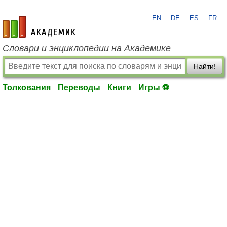
EN
DE
ES
FR
academic.ru
Словари и энциклопедии на Академике
Найти!
Толкования
Переводы
Книги
Игры ⚽