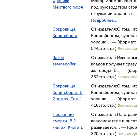
Хроники
Майор Хромов работае
Мертвого моря
под руководством стра
окружении странных…
Подробнее...
Сокровища
От издателя:О том, ч
Кенигсберга
Кенигсбергом, сущест
хорошо… — (формат: 8
544стр. стр.)
Военные пр
Закон
От издателя:Известны
землеройки
кладов получает сразу
же города. В… — (фор
352стр. стр.)
Остросюж
Сокровища
От издателя:О том, ч
Кенигсберга. В
Кенигсбергом, сущест
2 томах. Том 1
хорошо… — (формат: 7
416стр. стр.)
Военные пр
Посланник
От издателя:На стран
смерти. В 2
кладоискателя и писа
книгах. Книга 1
развивается… — (форм
320стр. стр.)
Военные пр