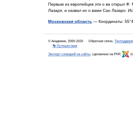
Первым из европейцев эти о ва открыл Ф. М
Лазаря, и назвал их о вами Сан Лазаро. И
Московская область
— Координаты: 55°42′
© Академик, 2000-2026
Обратная связь:
Техподдерж
👣 Путешествия
Экспорт словарей на сайты
, сделанные на PHP,
Jo