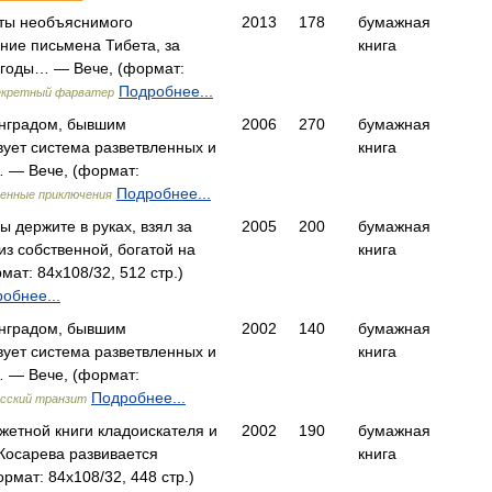
ты необъяснимого
2013
178
бумажная
ние письмена Тибета, за
книга
 годы… — Вече, (формат:
Подробнее...
кретный фарватер
инградом, бывшим
2006
270
бумажная
вует система разветвленных и
книга
 — Вече, (формат:
Подробнее...
енные приключения
ы держите в руках, взял за
2005
200
бумажная
з собственной, богатой на
книга
ат: 84x108/32, 512 стр.)
обнее...
инградом, бывшим
2002
140
бумажная
вует система разветвленных и
книга
 — Вече, (формат:
Подробнее...
сский транзит
жетной книги кладоискателя и
2002
190
бумажная
Косарева развивается
книга
мат: 84x108/32, 448 стр.)