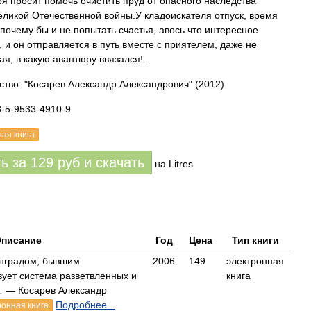
я просит помочь очистить пруд от опасного наследства
ликой Отечественной войны.У кладоискателя отпуск, время
 почему бы и не попытать счастья, авось что интересное
, и он отправляется в путь вместе с приятелем, даже не
ая, в какую авантюру ввязался!..
ство: "Косарев Александр Александрович"
(2012)
8-5-9533-4910-9
ная книга
ть за
129
руб
и скачать
на Litres
писание
Год
Цена
Тип книги
инградом, бывшим
2006
149
электронная
вует система разветвленных и
книга
 — Косарев Александр
Подробнее...
ронная книга