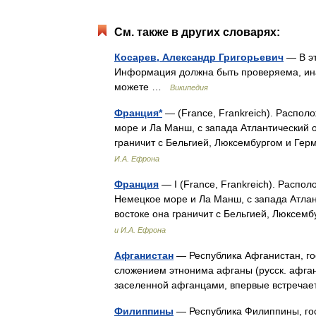
См. также в других словарях:
Косарев, Александр Григорьевич
— В эт
Информация должна быть проверяема, ина
можете …
Википедия
Франция*
— (France, Frankreich). Распол
море и Ла Манш, с запада Атлантический о
граничит с Бельгией, Люксембургом и Ге
И.А. Ефрона
Франция
— I (France, Frankreich). Распо
Немецкое море и Ла Манш, с запада Атлан
востоке она граничит с Бельгией, Люксе
и И.А. Ефрона
Афганистан
— Республика Афганистан, гос
сложением этнонима афганы (русск. афганц
заселенной афганцами, впервые встречае
Филиппины
— Республика Филиппины, гос 