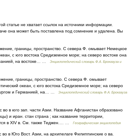
ой статье не хватает ссылок на источники информации.
че она может быть поставлена под сомнение и удалена. Вы
ожение, границы, пространство. С севера Ф. омывает Немецкое
кеан, с юго востока Средиземное море; на северо востоке она
рманией, на востоке… …
Энциклопедический словарь Ф.А. Брокгауза и
ложение, границы, пространство. С севера Ф. омывает
тический океан, с юго востока Средиземное море; на северо
мбургом и Германией, на… …
Энциклопедический словарь Ф.А. Брокгауза
 во в юго зап. части Азии. Название Афганистан образовано
ы) и иран. стан страна ; как название территории,
тся в XIV в. См. также Теджен.… …
Географическая энциклопедия
во в Юго Вост. Азии, на архипелаге Филиппинские о ва.