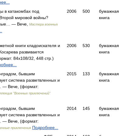
ее...
цы в катакомбах под
2006
500
бумажная
 Второй мировой войны?
книга
йные… — Вече,
Мастера военных
.
жетной книги кладоискателя и
2006
530
бумажная
Косарева развивается
книга
мат: 84x108/32, 448 стр.)
обнее...
инградом, бывшим
2015
133
бумажная
вует система разветвленных и
книга
 — Вече, (формат:
ллекция "Военных приключений"
инградом, бывшим
2014
145
бумажная
вует система разветвленных и
книга
 — Вече, (формат:
Подробнее...
енные приключения