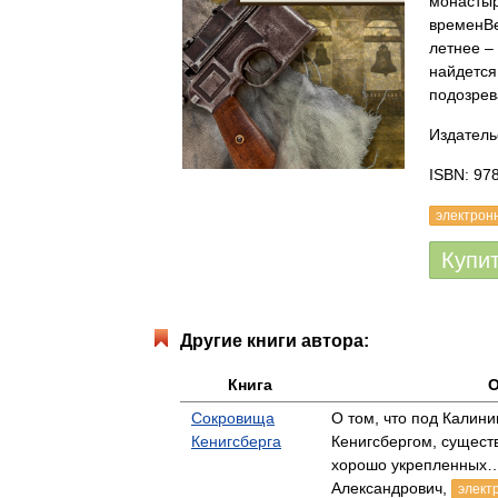
монастыр
временВе
летнее –
найдется
подозрев
Издатель
ISBN: 97
электрон
Купи
Другие книги автора:
Книга
О
Сокровища
О том, что под Калин
Кенигсберга
Кенигсбергом, сущест
хорошо укрепленных…
Александрович,
элект