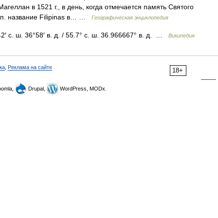
агеллан в 1521 г., в день, когда отмечается память Святого
сп. название Filipinas в… …
Географическая энциклопедия
 с. ш. 36°58′ в. д. / 55.7° с. ш. 36.966667° в. д. …
Википедия
ка
,
Реклама на сайте
18+
omla,
Drupal,
WordPress, MODx.