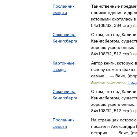
Посланник
Таинственные предме
смерти
происхождения и древ
которыми охотилась в
84x108/32, 384 стр.)
Се
Сокровища
О том, что под Калин
Кенигсберга
Кенигсбергом, сущест
хорошо укрепленных…
84x108/32, 512 стр.)
Во
Картонные
Автор книги, которую в
звезды
основу сюжета факты и
самые… — Вече, (форм
Подр
Военные приключения
Сокровища
О том, что под Калин
Кенигсберга
Кенигсбергом, сущест
хорошо укрепленных…
84x108/32, 512 стр.)
Ру
Посланник
На страницах остросю
смерти
писателя Александра 
история… — Вече, (фор