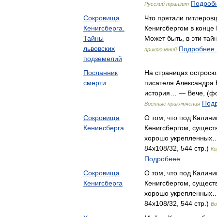
Подробн
Русский транзит
Сокровища
Что прятали гитлеров
Кенигсберга.
Кенигсбергом в конце
Тайны
Может быть, в эти та
львовских
Подробнее..
приключений
подземелий
Посланник
На страницах остросю
смерти
писателя Александра 
история… — Вече, (фор
Подр
Военные приключения
Сокровища
О том, что под Калин
Кенинсберга
Кенигсбергом, сущест
хорошо укрепленных…
84x108/32, 544 стр.)
Ко
Подробнее...
Сокровища
О том, что под Калин
Кенигсберга
Кенигсбергом, су­щест
хорошо укрепленных…
84x108/32, 544 стр.)
Во