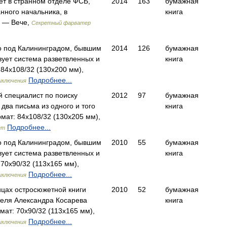
т в странном отделе ФСБ,
2014
163
бумажная
нного начальника, в
книга
 — Вече,
Секретный фарватер
то под Калининградом, бывшим
2014
126
бумажная
вует система разветвленных и
книга
4x108/32 (130х200 мм),
Подробнее...
иключения
й специалист по поиску
2012
97
бумажная
 два письма из одного и того
книга
мат: 84x108/32 (130х205 мм),
Подробнее...
ет
то под Калининградом, бывшим
2010
55
бумажная
вует система разветвленных и
книга
0x90/32 (113х165 мм),
Подробнее...
иключения
ицах остросюжетной книги
2010
52
бумажная
теля Александра Косарева
книга
ат: 70x90/32 (113х165 мм),
Подробнее...
иключения