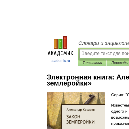
Словари и энциклоп
academic.ru
Толкования
Переводы
Электронная книга:
Але
землеройки»
Серия: "
Известны
одного и
возможны
приказчи