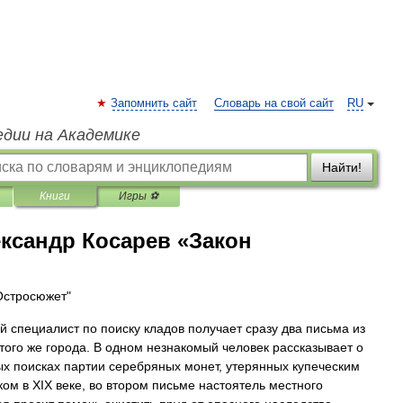
Запомнить сайт
Словарь на свой сайт
RU
едии на Академике
Найти!
Книги
Игры ⚽
ксандр Косарев «Закон
Остросюжет"
й специалист по поиску кладов получает сразу два письма из
 того же города. В одном незнакомый человек рассказывает о
х поисках партии серебряных монет, утерянных купеческим
ком в XIX веке, во втором письме настоятель местного