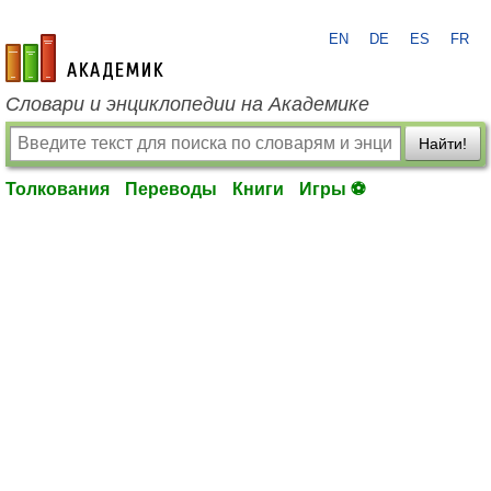
EN
DE
ES
FR
academic.ru
Словари и энциклопедии на Академике
Найти!
Толкования
Переводы
Книги
Игры ⚽