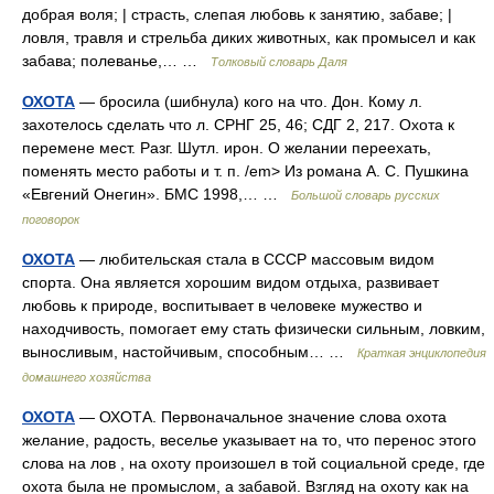
добрая воля; | страсть, слепая любовь к занятию, забаве; |
ловля, травля и стрельба диких животных, как промысел и как
забава; полеванье,… …
Толковый словарь Даля
ОХОТА
— бросила (шибнула) кого на что. Дон. Кому л.
захотелось сделать что л. СРНГ 25, 46; СДГ 2, 217. Охота к
перемене мест. Разг. Шутл. ирон. О желании переехать,
поменять место работы и т. п. /em> Из романа А. С. Пушкина
«Евгений Онегин». БМС 1998,… …
Большой словарь русских
поговорок
ОХОТА
— любительская стала в СССР массовым видом
спорта. Она является хорошим видом отдыха, развивает
любовь к природе, воспитывает в человеке мужество и
находчивость, помогает ему стать физически сильным, ловким,
выносливым, настойчивым, способным… …
Краткая энциклопедия
домашнего хозяйства
ОХОТА
— ОХОТА. Первоначальное значение слова охота
желание, радость, веселье указывает на то, что перенос этого
слова на лов , на охоту произошел в той социальной среде, где
охота была не промыслом, а забавой. Взгляд на охоту как на