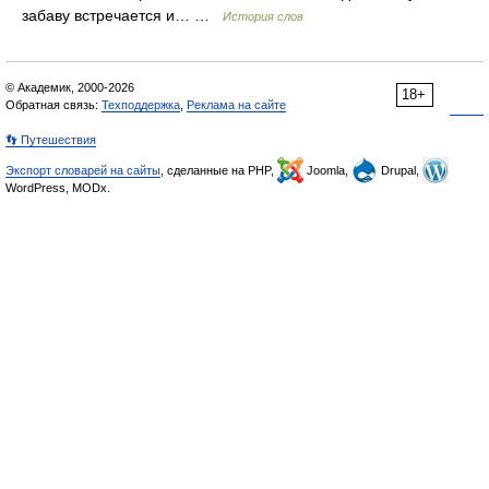
забаву встречается и… …
История слов
© Академик, 2000-2026
18+
Обратная связь:
Техподдержка
,
Реклама на сайте
👣 Путешествия
Экспорт словарей на сайты
, сделанные на PHP,
Joomla,
Drupal,
WordPress, MODx.