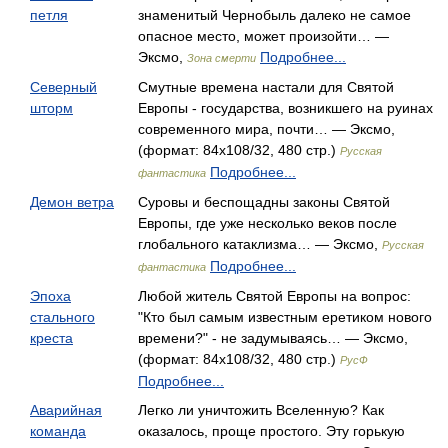
петля
знаменитый Чернобыль далеко не самое
опасное место, может произойти… —
Эксмо,
Подробнее...
Зона смерти
Северный
Смутные времена настали для Святой
шторм
Европы - государства, возникшего на руинах
современного мира, почти… — Эксмо,
(формат: 84x108/32, 480 стр.)
Русская
Подробнее...
фантастика
Демон ветра
Суровы и беспощадны законы Святой
Европы, где уже несколько веков после
глобального катаклизма… — Эксмо,
Русская
Подробнее...
фантастика
Эпоха
Любой житель Святой Европы на вопрос:
стального
"Кто был самым известным еретиком нового
креста
времени?" - не задумываясь… — Эксмо,
(формат: 84x108/32, 480 стр.)
РусФ
Подробнее...
Аварийная
Легко ли уничтожить Вселенную? Как
команда
оказалось, проще простого. Эту горькую