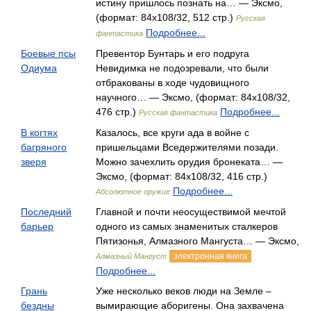
истину пришлось познать на… — Эксмо,
(формат: 84x108/32, 512 стр.)
Русская
Подробнее...
фантастика
Боевые псы
Превентор Бунтарь и его подруга
Одиума
Невидимка не подозревали, что были
отбракованы в ходе чудовищного
научного… — Эксмо, (формат: 84x108/32,
476 стр.)
Подробнее...
Русская фантастика
В когтях
Казалось, все круги ада в войне с
багряного
пришельцами Вседержителями позади.
зверя
Можно зачехлить орудия бронеката… —
Эксмо, (формат: 84x108/32, 416 стр.)
Подробнее...
Абсолютное оружие
Последний
Главной и почти неосуществимой мечтой
барьер
одного из самых знаменитых сталкеров
Пятизонья, Алмазного Мангуста… — Эксмо,
электронная книга
Алмазный Мангуст
Подробнее...
Грань
Уже несколько веков люди на Земле –
бездны
вымирающие аборигены. Она захвачена