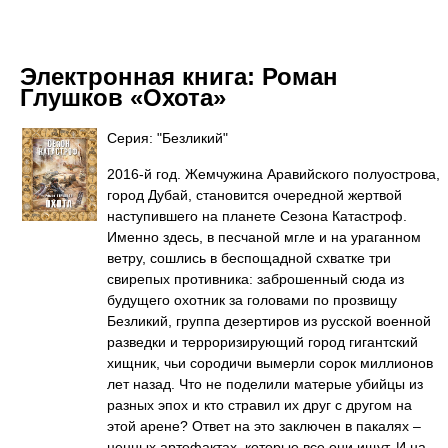
Электронная книга:
Роман
Глушков «Охота»
Серия: "Безликий"
2016-й год. Жемчужина Аравийского полуострова,
город Дубай, становится очередной жертвой
наступившего на планете Сезона Катастроф.
Именно здесь, в песчаной мгле и на ураганном
ветру, сошлись в беспощадной схватке три
свирепых противника: заброшенный сюда из
будущего охотник за головами по прозвищу
Безликий, группа дезертиров из русской военной
разведки и терроризирующий город гигантский
хищник, чьи сородичи вымерли сорок миллионов
лет назад. Что не поделили матерые убийцы из
разных эпох и кто стравил их друг с другом на
этой арене? Ответ на это заключен в пакалях –
ценных артефактах, которые все они ищут. И на