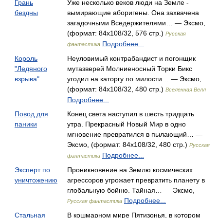
Грань
Уже несколько веков люди на Земле -
бездны
вымирающие аборигены. Она за­хвачена
загадочными Вседержителями… — Эксмо,
(формат: 84x108/32, 576 стр.)
Русская
Подробнее...
фантастика
Король
Неуловимый контрабандист и погонщик
"Ледяного
мутазверей Молниеносный Торки Бикс
взрыва"
угодил на каторгу по милости… — Эксмо,
(формат: 84x108/32, 480 стр.)
Вселенная Велл
Подробнее...
Повод для
Конец света наступил в шесть тридцать
паники
утра. Прекрасный Новый Мир в одно
мгновение превратился в пылающий… —
Эксмо, (формат: 84x108/32, 480 стр.)
Русская
Подробнее...
фантастика
Эксперт по
Проникновение на Землю космических
уничтожению
агрессоров угрожает превратить планету в
глобальную бойню. Тайная… — Эксмо,
Подробнее...
Русская фантастика
Стальная
В кошмарном мире Пятизонья, в котором