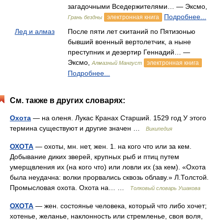
загадочными Вседержителями… — Эксмо,
Подробнее...
электронная книга
Грань бездны
Лед и алмаз
После пяти лет скитаний по Пятизонью
бывший военный вертолетчик, а ныне
преступник и дезертир Геннадий… —
Эксмо,
электронная книга
Алмазный Мангуст
Подробнее...
См. также в других словарях:
Охота
— на оленя. Лукас Кранах Старший. 1529 год У этого
термина существуют и другие значен …
Википедия
ОХОТА
— охоты, мн. нет, жен. 1. на кого что или за кем.
Добывание диких зверей, крупных рыб и птиц путем
умерщвления их (на кого что) или ловли их (за кем). «Охота
была неудачна: волки прорвались сквозь облаву.» Л.Толстой.
Промысловая охота. Охота на… …
Толковый словарь Ушакова
ОХОТА
— жен. состоянье человека, который что либо хочет;
хотенье, желанье, наклонность или стремленье, своя воля,