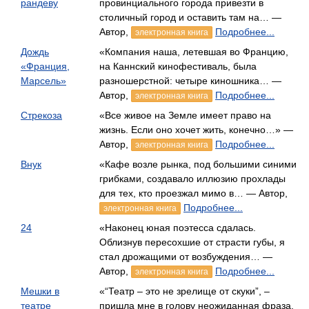
рандеву
провинциального города привезти в
столичный город и оставить там на… —
Автор,
Подробнее...
электронная книга
Дождь
«Компания наша, летевшая во Францию,
«Франция,
на Каннский кинофестиваль, была
Марсель»
разношерстной: четыре киношника… —
Автор,
Подробнее...
электронная книга
Стрекоза
«Все живое на Земле имеет право на
жизнь. Если оно хочет жить, конечно…» —
Автор,
Подробнее...
электронная книга
Внук
«Кафе возле рынка, под большими синими
грибками, создавало иллюзию прохлады
для тех, кто проезжал мимо в… — Автор,
Подробнее...
электронная книга
24
«Наконец юная поэтесса сдалась.
Облизнув пересохшие от страсти губы, я
стал дрожащими от возбуждения… —
Автор,
Подробнее...
электронная книга
Мешки в
«“Театр – это не зрелище от скуки”, –
театре
пришла мне в голову неожиданная фраза.