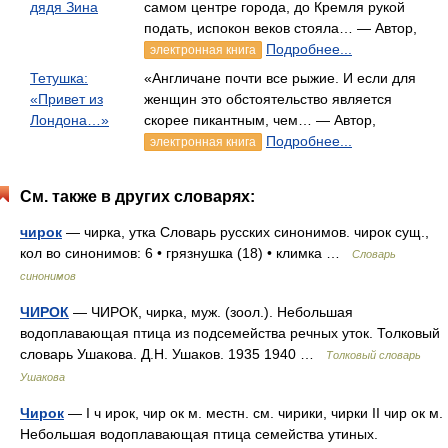
дядя Зина
самом центре города, до Кремля рукой
подать, испокон веков стояла… — Автор,
Подробнее...
электронная книга
Тетушка:
«Англичане почти все рыжие. И если для
«Привет из
женщин это обстоятельство является
Лондона…»
скорее пикантным, чем… — Автор,
Подробнее...
электронная книга
См. также в других словарях:
чирок
— чирка, утка Словарь русских синонимов. чирок сущ.,
кол во синонимов: 6 • грязнушка (18) • климка …
Словарь
синонимов
ЧИРОК
— ЧИРОК, чирка, муж. (зоол.). Небольшая
водоплавающая птица из подсемейства речных уток. Толковый
словарь Ушакова. Д.Н. Ушаков. 1935 1940 …
Толковый словарь
Ушакова
Чирок
— I ч ирок, чир ок м. местн. см. чирики, чирки II чир ок м.
Небольшая водоплавающая птица семейства утиных.