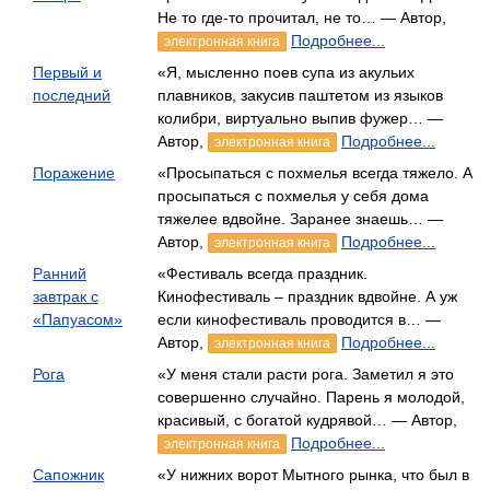
Не то где-то прочитал, не то… — Автор,
Подробнее...
электронная книга
Первый и
«Я, мысленно поев супа из акульих
последний
плавников, закусив паштетом из языков
колибри, виртуально выпив фужер… —
Автор,
Подробнее...
электронная книга
Поражение
«Просыпаться с похмелья всегда тяжело. А
просыпаться с похмелья у себя дома
тяжелее вдвойне. Заранее знаешь… —
Автор,
Подробнее...
электронная книга
Ранний
«Фестиваль всегда праздник.
завтрак с
Кинофестиваль – праздник вдвойне. А уж
«Папуасом»
если кинофестиваль проводится в… —
Автор,
Подробнее...
электронная книга
Рога
«У меня стали расти рога. Заметил я это
совершенно случайно. Парень я молодой,
красивый, с богатой кудрявой… — Автор,
Подробнее...
электронная книга
Сапожник
«У нижних ворот Мытного рынка, что был в