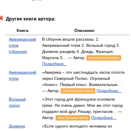
Другие книги автора:
Книга
Описание
Американский
В сборник вошли рассказы: 1.
пляж
Американский пляж 2. Вольный город 3.
(сборник)
Дневное рандеву 4. Дождь, Франция,
Марсель 5… — Автор,
электронная книга
Подробнее...
Американский
«Америка – это шестнадцать часов полота
пляж
через Северный Полюс. Огромный
«боинг». Первый класс. Внимательные…
— Автор,
Подробнее...
электронная книга
Вольный
«Этот город для французов основали
город
греки. Но очень давно. Мне же этот город
подарил мой друг Ришар, пригласив… —
Автор,
Подробнее...
электронная книга
Дневное
«Если одного молодого человека из