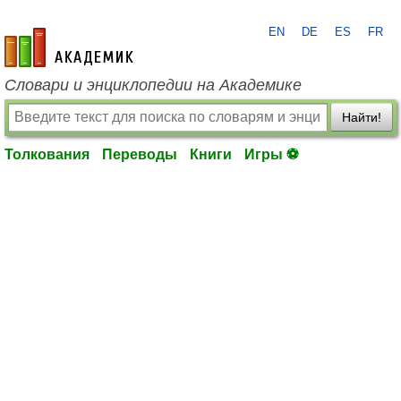
EN
DE
ES
FR
academic.ru
Словари и энциклопедии на Академике
Найти!
Толкования
Переводы
Книги
Игры ⚽