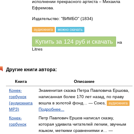
исполнении прекрасного артиста – Михаила
Ефремова.
Издательство: "ВИМБО"
(1834)
аудиокнига
можно скачать
Купить за
124
руб
и скачать
на
Litres
Другие книги автора:
Книга
Описание
Конек-
Знаменитая сказка Петра Павловича Ершова,
горбунок
написанная более 170 лет назад, по праву
(аудиокнига
вошла в золотой фонд… — Союз,
аудиокнига
MP3)
Подробнее...
Конек-
Петр Павлович Ершов написал сказку,
горбунок
которая удивила читателей легким, звучным
языком, меткими сравнениями и… —