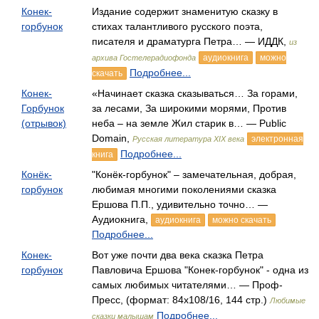
Конек-
Издание содержит знаменитую сказку в
горбунок
стихах талантливого русского поэта,
писателя и драматурга Петра… — ИДДК,
из
аудиокнига
можно
архива Гостелерадиофонда
Подробнее...
скачать
Конек-
«Начинает сказка сказываться… За горами,
Горбунок
за лесами, За широкими морями, Против
(отрывок)
неба – на земле Жил старик в… — Public
Domain,
электронная
Русская литература XIX века
Подробнее...
книга
Конёк-
"Конёк-горбунок" – замечательная, добрая,
горбунок
любимая многими поколениями сказка
Ершова П.П., удивительно точно… —
Аудиокнига,
аудиокнига
можно скачать
Подробнее...
Конек-
Вот уже почти два века сказка Петра
горбунок
Павловича Ершова "Конек-горбунок" - одна из
самых любимых читателями… — Проф-
Пресс, (формат: 84x108/16, 144 стр.)
Любимые
Подробнее...
сказки малышам