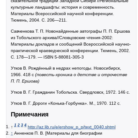
сказительной традиции Западной Сибири //Региональные
культурные ландшафты: история и современность.
Материалы Всероссийской научной конференции.
Тюмень, 2004. С. 206—211.
Савченкова Т. П. Новонайденные автографы П. П. Ершова
из Тобольского архива//Словцовские чтения-2002:
Материалы докладов и сообщений Всероссийской научно-
практической краеведческой конференции. Тюмень, 2002.
С. 178—179. — ISBN 5-88081-305-3
Утков В. Рождённый в недрах непогоды. Новосибирск,
1966. 418 с
(повесть-хроника о детстве и отрочестве
П. П. Ершова)
Утков В. Г. Гражданин Тобольска. Свердловск, 1972. 146 с.
Утков В. Г. Дороги «Конька-Горбунка». М., 1970. 112 с.
Примечания
1
2
3
4
↑
http://az.lib.ru/e/ershow_p_p/text_0040.shtml
↑
Анненков П. В. [Материалы для биографии