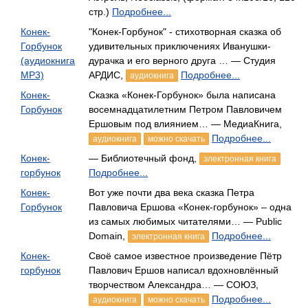
стр.)
Подробнее...
Конек-
"Конек-Горбунок" - стихотворная сказка об
Горбунок
удивительных приключениях Иванушки-
(аудиокнига
дурачка и его верного друга … — Студия
MP3)
АРДИС,
Подробнее...
аудиокнига
Конек-
Сказка «Конек-Горбунок» была написана
Горбунок
восемнадцатилетним Петром Павловичем
Ершовым под влиянием… — МедиаКнига,
Подробнее...
аудиокнига
можно скачать
Конек-
— Библиотечный фонд,
электронная книга
горбунок
Подробнее...
Конек-
Вот уже почти два века сказка Петра
Горбунок
Павловича Ершова «Конек-горбунок» – одна
из самых любимых читателями… — Public
Domain,
Подробнее...
электронная книга
Конек-
Своё самое известное произведение Пётр
горбунок
Павлович Ершов написал вдохновлённый
творчеством Александра… — СОЮЗ,
Подробнее...
аудиокнига
можно скачать