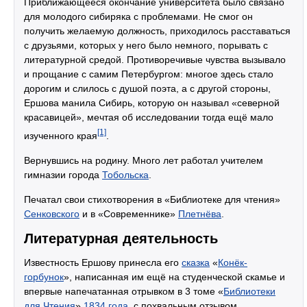
Приближающееся окончание университета было связано
для молодого сибиряка с проблемами. Не смог он
получить желаемую должность, приходилось расставаться
с друзьями, которых у него было немного, порывать с
литературной средой. Противоречивые чувства вызывало
и прощание с самим Петербургом: многое здесь стало
дорогим и слилось с душой поэта, а с другой стороны,
Ершова манила Сибирь, которую он называл «северной
красавицей», мечтая об исследовании тогда ещё мало
[1]
изученного края
.
Вернувшись на родину. Много лет работал учителем
гимназии города
Тобольска
.
Печатал свои стихотворения в «Библиотеке для чтения»
Сенковского
и в «Современнике»
Плетнёва
.
Литературная деятельность
Известность Ершову принесла его
сказка
«
Конёк-
горбунок
», написанная им ещё на студенческой скамье и
впервые напечатанная отрывком в 3 томе «
Библиотеки
для Чтения
»
1834 года
, с похвальным отзывом