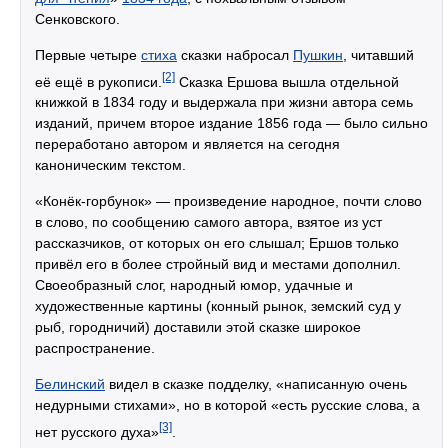
Сенковского.
Первые четыре
стиха
сказки набросал
Пушкин
, читавший
[2]
её ещё в рукописи.
Сказка Ершова вышла отдельной
книжкой в 1834 году и выдержала при жизни автора семь
изданий, причем второе издание 1856 года — было сильно
переработано автором и является на сегодня
каноническим текстом.
«Конёк-горбунок» — произведение народное, почти слово
в слово, по сообщению самого автора, взятое из уст
рассказчиков, от которых он его слышал; Ершов только
привёл его в более стройный вид и местами дополнил.
Своеобразный слог, народный юмор, удачные и
художественные картины (конный рынок, земский суд у
рыб, городничий) доставили этой сказке широкое
распространение.
Белинский
видел в сказке подделку, «написанную очень
недурными стихами», но в которой «есть русские слова, а
[3]
нет русского духа»
.