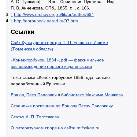
А. С. Пушкина]. — В кн.: Сочинения Пушкина… Изд.
П. В. Анненкова. СПб., 1855, т. I, с. 166.
↑
http://www.ershov.org.ru/lib/ar/author/694
↑
http://gorbunock.narod.ru/07.htm
Ссылки
Сайт Культурного центра П. П. Ершова в Ишиме
(Тюменская область)
«Конек-горбунок. 1834», pdf — факсимильное
воспроизведение первого изданя сказки
Текст сказки «Конёк-горбунок» 1856 года, сильно
переработанный Ершовым
Ершов, Пётр Павлович
в
библиотеке Максима Мошкова
Страничка посвященная Ершову Петру Павловичу
Статья А. П. Толстякова
О литературном споре на сайте mifoskop.ru