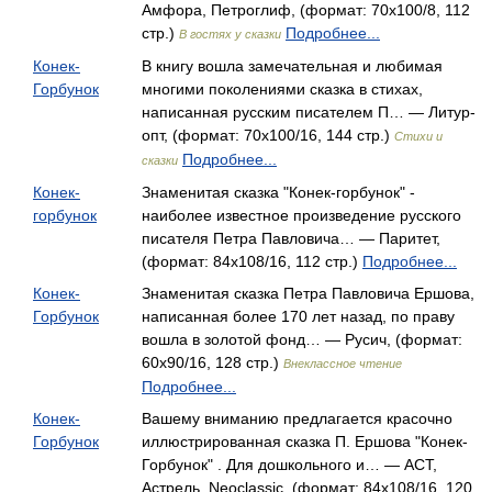
Амфора, Петроглиф, (формат: 70x100/8, 112
стр.)
Подробнее...
В гостях у сказки
Конек-
В книгу вошла замечательная и любимая
Горбунок
многими поколениями сказка в стихах,
написанная русским писателем П… — Литур-
опт, (формат: 70x100/16, 144 стр.)
Стихи и
Подробнее...
сказки
Конек-
Знаменитая сказка "Конек-горбунок" -
горбунок
наиболее известное произведение русского
писателя Петра Павловича… — Паритет,
(формат: 84x108/16, 112 стр.)
Подробнее...
Конек-
Знаменитая сказка Петра Павловича Ершова,
Горбунок
написанная более 170 лет назад, по праву
вошла в золотой фонд… — Русич, (формат:
60x90/16, 128 стр.)
Внеклассное чтение
Подробнее...
Конек-
Вашему вниманию предлагается красочно
Горбунок
иллюстрированная сказка П. Ершова "Конек-
Горбунок" . Для дошкольного и… — АСТ,
Астрель, Neoclassic, (формат: 84x108/16, 120