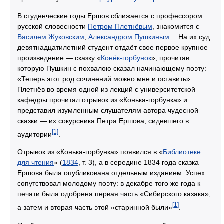
В студенческие годы Ершов сближается с профессором
русской словесности
Петром Плетнёвым
, знакомится с
Василем Жуковским
,
Александром Пушкиным
… На их суд
девятнадцатилетний студент отдаёт свое первое крупное
произведение — сказку «
Конёк-горбунок
», прочитав
которую Пушкин с похвалою сказал начинающему поэту:
«Теперь этот род сочинений можно мне и оставить».
Плетнёв во время одной из лекций с университетской
кафедры прочитал отрывок из «Конька-горбунка» и
представил изумленным слушателям автора чудесной
сказки — их сокурсника Петра Ершова, сидевшего в
[1]
аудитории
.
Отрывок из «Конька-горбунка» появился в «
Библиотеке
для чтения
» (
1834
, т. 3), а в середине 1834 года сказка
Ершова была опубликована отдельным изданием. Успех
сопутствовал молодому поэту: в декабре того же года к
печати была одобрена первая часть «Сибирского казака»,
[1]
а затем и вторая часть этой «старинной были»
.