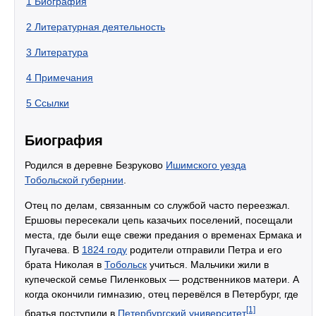
1
Биография
2
Литературная деятельность
3
Литература
4
Примечания
5
Ссылки
Биография
Родился в деревне Безруково
Ишимского уезда
Тобольской губернии
.
Отец по делам, связанным со службой часто переезжал.
Ершовы пересекали цепь казачьих поселений, посещали
места, где были еще свежи предания о временах Ермака и
Пугачева. В
1824 году
родители отправили Петра и его
брата Николая в
Тобольск
учиться. Мальчики жили в
купеческой семье Пиленковых — родственников матери. А
когда окончили гимназию, отец перевёлся в Петербург, где
[1]
братья поступили в
Петербургский университет
.