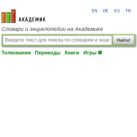
EN
DE
ES
FR
academic.ru
Словари и энциклопедии на Академике
Найти!
Толкования
Переводы
Книги
Игры ⚽