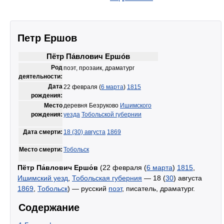
Петр Ершов
Пётр Па́влович Ершо́в
Род
поэт, прозаик, драматург
деятельности:
Дата
22 февраля (
6 марта
)
1815
рождения:
Место
деревня Безруково
Ишимского
рождения:
уезда
Тобольской губернии
Дата смерти:
18 (30) августа
1869
Место смерти:
Тобольск
Пётр Па́влович Ершо́в
(22 февраля (
6 марта
)
1815
,
Ишимский уезд
,
Тобольская губерния
— 18 (
30
) августа
1869
,
Тобольск
) — русский
поэт
, писатель, драматург.
Содержание