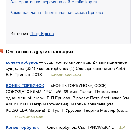
Альтернативная версия на сайте mifoskop.ru
Каменная чаша - Вымышленная сказка Ершова
Источник:
Петр Ершов
См. также в других словарях:
конек-горбунок
— сущ., кол во синонимов: 2 • вымышленное
существо (334) • конёк горбунок (1) Словарь синонимов ASIS.
В.Н. Тришин. 2013 …
Словарь синонимов
КОНЕК-ГОРБУНОК
— «КОНЕК ГОРБУНОК», СССР,
СОЮЗДЕТФИЛЬМ, 1941, ч/б, 69 мин. Сказка. По мотивам
одноименной сказки П.П.Ершова. В ролях: Петр Алейников (см.
АЛЕЙНИКОВ Петр Мартынович), Марина Ковалева (см.
КОВАЛЕВА Марина), В. Гут, Н. Урусова, Георгий Милляр (см.…
…
Энциклопедия кино
Конек-горбунок.
— Конек горбунок. См. ПРИСКАЗКИ …
В.И.