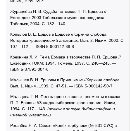
Ишим, 1989. 69 с.
Журавлёва Н. В. Судьба потомков П. П. Ершова //
Ежегодник-2003 Тобольского музея-заповедника.
Тобольск, 2004. С. 132—140.
Копылов В. Е. Ершов в Ершове //Коркина слобода.
Историко-краеведческий альманах. Вып. 2. Ишим, 2000. С.
107—112. — ISBN 5-900142-38-8
Крекнина Л. И. Тема Ермака в творчестве П. П. Ершова //
Ежегодник ТОКМ: 1994. Тюмень, 1997. С. 240—245. —
ISBN 5-87591-004-6
Малышев В. Н. Ершовы в Приишимье //Коркина слобода.
Вып. 1. Ишим, 1999. С. 47-51. — ISBN 5-900142-50-7
Мальцева Т. И. Фольклорно-языковые элементы в сказке
П. П. Ершова //Западносибирское краеведение. Ишим,
1994. С. 117—143.
(включая полную библиографию и
именной указатель)
Рогачёва Н. А. Сюжет «Конёк-горбунок» (№ 531 СУС) в