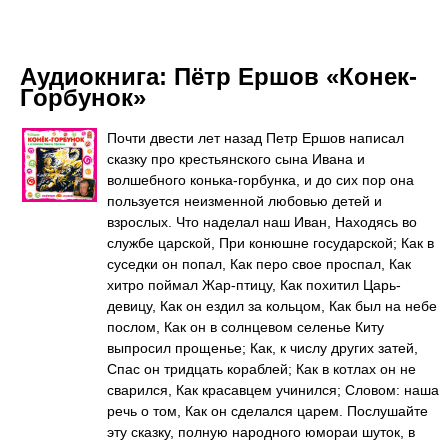
Аудиокнига:
Пётр Ершов «Конек-
Горбунок»
Почти двести лет назад Петр Ершов написал
сказку про крестьянского сына Ивана и
волшебного конька-горбунка, и до сих пор она
пользуется неизменной любовью детей и
взрослых. Что наделал наш Иван, Находясь во
службе царской, При конюшне государской; Как в
суседки он попал, Как перо свое проспал, Как
хитро поймал Жар-птицу, Как похитил Царь-
девицу, Как он ездил за кольцом, Как был на небе
послом, Как он в солнцевом селенье Киту
выпросил прощенье; Как, к числу других затей,
Спас он тридцать кораблей; Как в котлах он не
сварился, Как красавцем учинился; Словом: наша
речь о том, Как он сделался царем. Послушайте
эту сказку, полную народного юмораи шуток, в