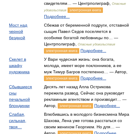
свидетелям… — Центрполиграф,
Опасные
электронная книга
удовольствия
Подробнее...
Мост над
Сбежав от беременной подруги, отставной
черной
сыщик Павел Седов поселяется в
бездной
особняке богатой любовницы по… —
Центрполиграф,
Опасные удовольствия
Подробнее...
электронная книга
Скелет в
У Вари чудесная жизнь: она богата,
шкафу
молода, имеет море поклонников, а ее
художника
муж Тимур Багров постепенно… — Автор,
Подробнее...
электронная книга
Сбывшиеся
Десять лет назад Алла Острикова
сны
пережила развод. Сейчас она руководит
печальной
рекламным агентством и производит… —
блондинки
Автор,
Подробнее...
электронная книга
Слабая,
Влюбившись в молодого бизнесмена Мира
сильная,
Шахова, Лена уже готова расстаться со
твоя…
своим женихом Георгием. Но для… —
Автор,
Подробнее...
электронная книга