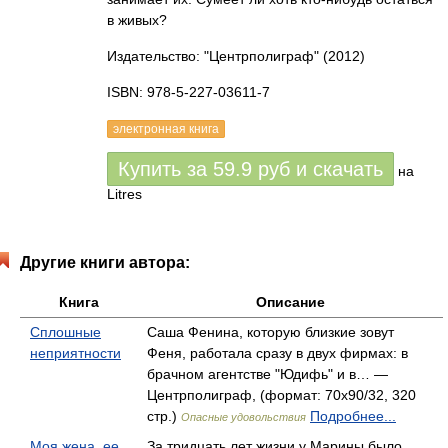
в живых?
Издательство: "Центрполиграф"
(2012)
ISBN: 978-5-227-03611-7
электронная книга
Купить за
59.9
руб
и скачать
на
Litres
Другие книги автора:
Книга
Описание
Сплошные
Саша Фенина, которую близкие зовут
неприятности
Феня, работала сразу в двух фирмах: в
брачном агентстве "Юдифь" и в… —
Центрполиграф, (формат: 70x90/32, 320
стр.)
Подробнее...
Опасные удовольствия
Моя жена, ее
За тридцать лет жизни у Марины было