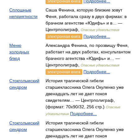
Подробнее...
электронная книга
Сплошные
Саша Фенина, которую близкие зовут
неприятности
Феня, работала сразу в двух фирмах: в
брачном агентстве «Юдифь» и в… —
Центрполиграф,
Опасные удовольствия
Подробнее...
электронная книга
Меню
Александра Фенина, по прозвищу Феня,
холодных
работает на двух работах, консультантом
блюд
брачного агентства «Юдифь» и… —
Центрполиграф,
Опасные удовольствия
Подробнее...
электронная книга
Стокгольмский
История трагической гибели
синдром
старшеклассника Олега Окуленко уже
двенадцать лет не дает покоя
свидетелям… — Центрполиграф,
(формат: 70x90/32, 256 стр.)
Опасные
Подробнее...
удовольствия
Стокгольмский
История трагической гибели
синдром
старшеклассника Олега Окуленко уже
двенадцать лет не дает покоя