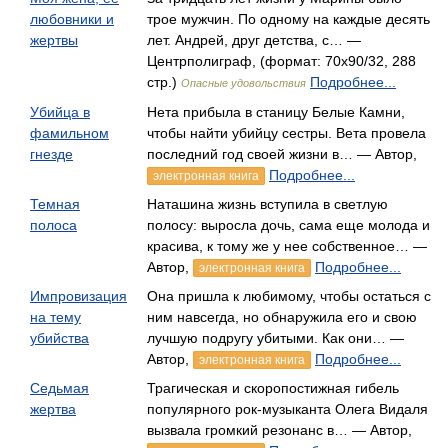
любовники и
трое мужчин. По одному на каждые десять
жертвы
лет. Андрей, друг детства, с… —
Центрполиграф, (формат: 70x90/32, 288
стр.)
Подробнее...
Опасные удовольствия
Убийца в
Нета прибыла в станицу Белые Камни,
фамильном
чтобы найти убийцу сестры. Вета провела
гнезде
последний год своей жизни в… — Автор,
Подробнее...
электронная книга
Темная
Наташина жизнь вступила в светлую
полоса
полосу: выросла дочь, сама еще молода и
красива, к тому же у нее собственное… —
Автор,
Подробнее...
электронная книга
Импровизация
Она пришла к любимому, чтобы остаться с
на тему
ним навсегда, но обнаружила его и свою
убийства
лучшую подругу убитыми. Как они… —
Автор,
Подробнее...
электронная книга
Седьмая
Трагическая и скоропостижная гибель
жертва
популярного рок-музыканта Олега Видаля
вызвала громкий резонанс в… — Автор,