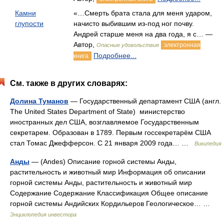
Камни
«…Смерть брата стала для меня ударом,
глупости
начисто выбившим из-под ног почву.
Андрей старше меня на два года, я с… —
Автор,
электронная
Опасные удовольствия
Подробнее...
книга
См. также в других словарях:
Долина Туманов
— Государственный департамент США (англ.
The United States Department of State) министерство
иностранных дел США, возглавляемое Государственным
секретарем. Образован в 1789. Первым госсекретарём США
стал Томас Джефферсон. С 21 января 2009 года… …
Википедия
Анды
— (Andes) Описание горной системы Анды,
растительность и животный мир Информация об описании
горной системы Анды, растительность и животный мир
Содержание Содержание Классификация Общее описание
горной системы Андийских Кордильеров Геологическое… …
Энциклопедия инвестора