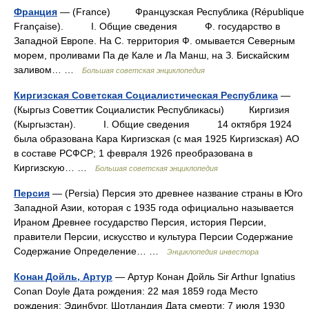
Франция
— (France) Французская Республика (République
Française). I. Общие сведения Ф. государство в
Западной Европе. На С. территория Ф. омывается Северным
морем, проливами Па де Кале и Ла Манш, на З. Бискайским
заливом… …
Большая советская энциклопедия
Киргизская Советская Социалистическая Республика
—
(Кыргыз Советтик Социалистик Республикасы) Киргизия
(Кыргызстан). I. Общие сведения 14 октября 1924
была образована Кара Киргизская (с мая 1925 Киргизская) АО
в составе РСФСР; 1 февраля 1926 преобразована в
Киргизскую… …
Большая советская энциклопедия
Персия
— (Persia) Персия это древнее название страны в Юго
Западной Азии, которая с 1935 года официально называется
Ираном Древнее государство Персия, история Персии,
правители Персии, искусство и культура Персии Содержание
Содержание Определение… …
Энциклопедия инвестора
Конан Дойль, Артур
— Артур Конан Дойль Sir Arthur Ignatius
Conan Doyle Дата рождения: 22 мая 1859 года Место
рождения: Эдинбург, Шотландия Дата смерти: 7 июля 1930