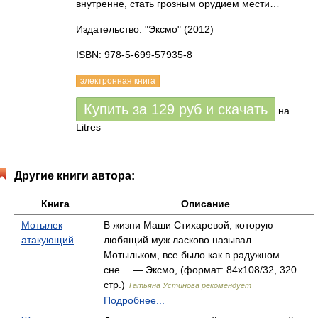
внутренне, стать грозным орудием мести…
Издательство: "Эксмо"
(2012)
ISBN: 978-5-699-57935-8
электронная книга
Купить за
129
руб
и скачать
на
Litres
Другие книги автора:
Книга
Описание
Мотылек
В жизни Маши Стихаревой, которую
атакующий
любящий муж ласково называл
Мотыльком, все было как в радужном
сне… — Эксмо, (формат: 84x108/32, 320
стр.)
Татьяна Устинова рекомендует
Подробнее...