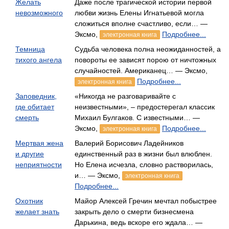
Желать
Даже после трагической истории первой
невозможного
любви жизнь Елены Игнатьевой могла
сложиться вполне счастливо, если… —
Эксмо,
Подробнее...
электронная книга
Темница
Судьба человека полна неожиданностей, а
тихого ангела
повороты ее зависят порою от ничтожных
случайностей. Американец… — Эксмо,
Подробнее...
электронная книга
Заповедник,
«Никогда не разговаривайте с
где обитает
неизвестными», – предостерегал классик
смерть
Михаил Булгаков. С известными… —
Эксмо,
Подробнее...
электронная книга
Мертвая жена
Валерий Борисович Ладейников
и другие
единственный раз в жизни был влюблен.
неприятности
Но Елена исчезла, словно растворилась,
и… — Эксмо,
электронная книга
Подробнее...
Охотник
Майор Алексей Гречин мечтал побыстрее
желает знать
закрыть дело о смерти бизнесмена
Дарькина, ведь вскоре его ждала… —