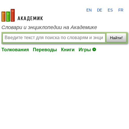
EN
DE
ES
FR
academic.ru
Словари и энциклопедии на Академике
Найти!
Толкования
Переводы
Книги
Игры ⚽