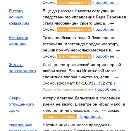
Эксмо,
Подробнее...
электронная книга
Я стану
Еще до развода с мужем сотрудница
ночным
следственного управления Вера Бережная
кошмаром
стала любовницей своего шефа… —
Эксмо,
Подробнее...
электронная книга
Нет места
Таких необычных людей Лика еще не
женщине
встречала! Александр продал квартиру,
решив пожить несколько месяцев в… —
Эксмо,
Подробнее...
электронная книга
Желать
Даже после трагической истории первой
невозможного
любви жизнь Елены Игнатьевой могла
сложиться вполне счастливо, если… —
Эксмо, (формат: 84x108/32, 352 стр.)
Подробнее...
Татьяна Устинова рекомендует
Сверх
Актеру Алексею Дальскому в последнее
отпущенного
время не везло. В театре он играл мало, в
срока
кино почти не снимался. Но… — Эксмо,
Подробнее...
электронная книга
Украденные
Наташа никак не могла преодолеть