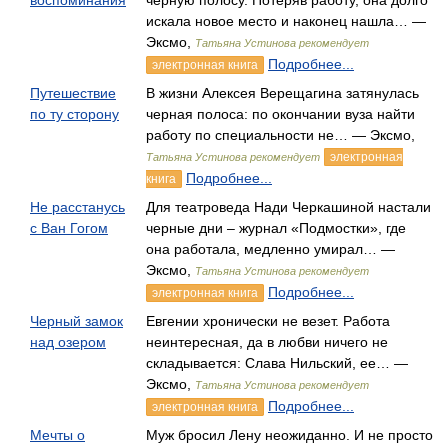
воспоминания
черную полосу. Потеряв работу, она долго
искала новое место и наконец нашла… —
Эксмо,
Татьяна Устинова рекомендует
Подробнее...
электронная книга
Путешествие
В жизни Алексея Верещагина затянулась
по ту сторону
черная полоса: по окончании вуза найти
работу по специальности не… — Эксмо,
электронная
Татьяна Устинова рекомендует
Подробнее...
книга
Не расстанусь
Для театроведа Нади Черкашиной настали
с Ван Гогом
черные дни – журнал «Подмостки», где
она работала, медленно умирал… —
Эксмо,
Татьяна Устинова рекомендует
Подробнее...
электронная книга
Черный замок
Евгении хронически не везет. Работа
над озером
неинтересная, да в любви ничего не
складывается: Слава Нильский, ее… —
Эксмо,
Татьяна Устинова рекомендует
Подробнее...
электронная книга
Мечты о
Муж бросил Лену неожиданно. И не просто