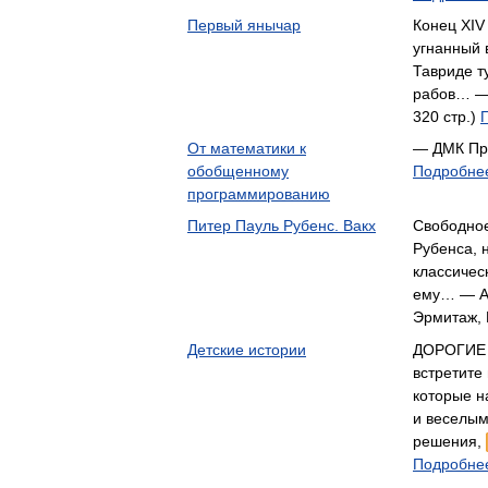
Первый янычар
Конец XIV
угнанный 
Тавриде т
рабов… —
320 стр.)
От математики к
— ДМК Пр
обобщенному
Подробнее
программированию
Питер Пауль Рубенс. Вакх
Свободно
Рубенса, 
классичес
ему… — А
Эрмитаж,
Детские истории
ДОРОГИЕ Р
встретите
которые н
и веселы
решения,
Подробнее