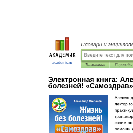
Словари и энциклоп
academic.ru
Толкования
Переводы
Электронная книга:
Але
болезней! «Самоздрав»
Александ
лектор г
практику
тренажер
своим оп
помощи д