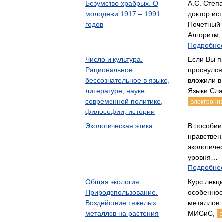
Безумство храбрых. О
А.С. Степ
молодежи 1917 – 1991
доктор ис
годов
Почетный
Алгоритм
Подробнее
Число и культура.
Если Вы п
Рациональное
проснулся
бессознательное в языке,
вложили в
литературе, науке,
Языки Сла
современной политике,
электронна
философии, истории
Экологическая этика
В пособии
нравствен
экологиче
уровня…
Подробнее
Общая экология.
Курс лекц
Природопользование.
особеннос
Воздействие тяжелых
металлов
металлов на растения
МИСиС,