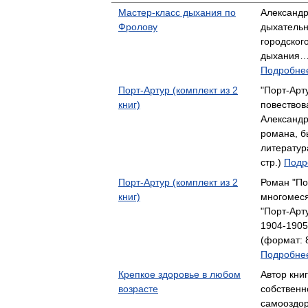
Мастер-класс дыхания по
Александр
Фролову
дыхательн
городског
дыхания…
Подробнее
Порт-Артур (комплект из 2
"Порт-Арт
книг)
повествов
Александр
романа, 
литератур
стр.)
Подр
Порт-Артур (комплект из 2
Роман "По
книг)
многомеся
"Порт-Арт
1904-190
(формат: 8
Подробнее
Крепкое здоровье в любом
Автор книг
возрасте
собственн
самооздор