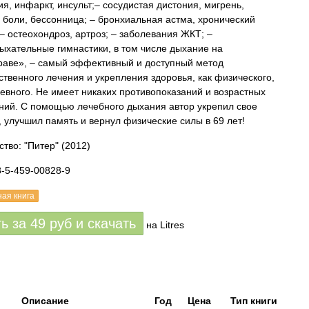
ия, инфаркт, инсульт;– сосудистая дистония, мигрень,
 боли, бессонница; – бронхиальная астма, хронический
 – остеохондроз, артроз; – заболевания ЖКТ; –
ыхательные гимнастики, в том числе дыхание на
аве», – самый эффективный и доступный метод
ственного лечения и укрепления здоровья, как физического,
шевного. Не имеет никаких противопоказаний и возрастных
ний. С помощью лечебного дыхания автор укрепил свое
, улучшил память и вернул физические силы в 69 лет!
ство: "Питер"
(2012)
8-5-459-00828-9
ная книга
ть за
49
руб
и скачать
на Litres
Описание
Год
Цена
Тип книги