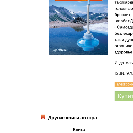
тахикард
головные
бронхит;
диабет.Д
«Самоздр
безлекар
так и ду
ограниче
здоровье
Издатель
ISBN: 97
электрон
Купи
Другие книги автора:
Книга