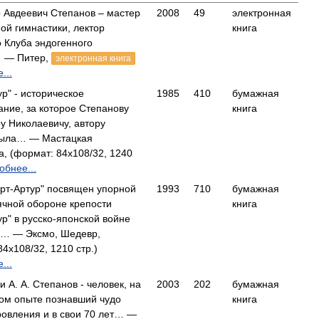
 Авдеевич Степанов – мастер
2008
49
электронная
ой гимнастики, лектор
книга
о Клуба эндогенного
 — Питер,
электронная книга
...
ур" - историческое
1985
410
бумажная
ание, за которое Степанову
книга
у Николаевичу, автору
была… — Мастацкая
а, (формат: 84x108/32, 1240
обнее...
рт-Артур" посвящен упорной
1993
710
бумажная
чной обороне крепости
книга
ур" в русско-японской войне
5… — Эксмо, Шедевр,
4x108/32, 1210 стр.)
...
и А. А. Степанов - человек, на
2003
202
бумажная
ом опыте познавший чудо
книга
овления и в свои 70 лет… —