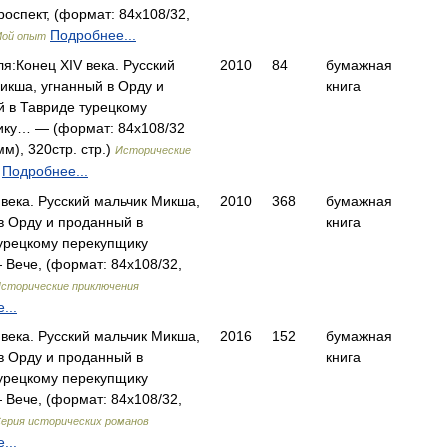
роспект, (формат: 84x108/32,
Подробнее...
ой опыт
ля:Конец XIV века. Русский
2010
84
бумажная
икша, угнанный в Орду и
книга
 в Тавриде турецкому
ику… — (формат: 84x108/32
м), 320стр. стр.)
Исторические
Подробнее...
 века. Русский мальчик Микша,
2010
368
бумажная
в Орду и проданный в
книга
урецкому перекупщику
Вече, (формат: 84x108/32,
сторические приключения
...
 века. Русский мальчик Микша,
2016
152
бумажная
в Орду и проданный в
книга
урецкому перекупщику
Вече, (формат: 84x108/32,
ерия исторических романов
...