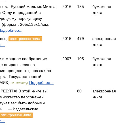
 века. Русский мальчик Микша,
2016
135
бумажная
в Орду и проданный в
книга
урецкому перекупщику
 (формат: 205x135x17мм,
Подробнее...
есс,
2015
479
электронная
электронная книга
...
книга
е и мощное воображение
2007
105
бумажная
не опиравшееся на
книга
кие прецеденты, позволяло
рка, Государственный
 МИК,
Подробнее...
1001шедевр
ЕБЯТА! В этой книге вы
80
электронная
 множество персонажей
книга
аучат вас быть добрыми
ми… — Издательские
электронная книга
...