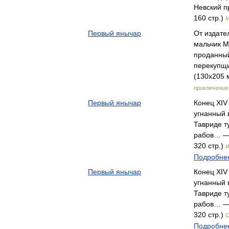
Невский п
160 стр.)
М
Первый янычар
От издате
мальчик М
проданный
перекупщ
(130х205 м
приключения
Первый янычар
Конец XIV
угнанный 
Тавриде т
рабов… — 
320 стр.)
И
Подробнее
Первый янычар
Конец XIV
угнанный 
Тавриде т
рабов… — 
320 стр.)
С
Подробнее