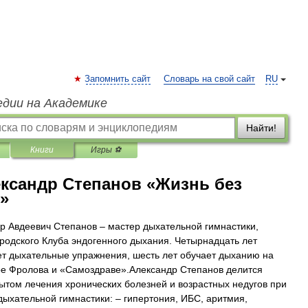
Запомнить сайт
Словарь на свой сайт
RU
едии на Академике
Найти!
Книги
Игры ⚽
ксандр Степанов «Жизнь без
»
р Авдеевич Степанов – мастер дыхательной гимнастики,
ородского Клуба эндогенного дыхания. Четырнадцать лет
ет дыхательные упражнения, шесть лет обучает дыханию на
е Фролова и «Самоздраве».Александр Степанов делится
ытом лечения хронических болезней и возрастных недугов при
ыхательной гимнастики: – гипертония, ИБС, аритмия,