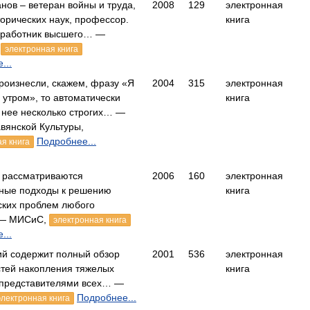
анов – ветеран войны и труда,
2008
129
электронная
торических наук, профессор.
книга
 работник высшего… —
,
электронная книга
...
роизнесли, скажем, фразу «Я
2004
315
электронная
 утром», то автоматически
книга
 нее несколько строгих… —
вянской Культуры,
Подробнее...
я книга
 рассматриваются
2006
160
электронная
ные подходы к решению
книга
ских проблем любого
 — МИСиС,
электронная книга
...
ий содержит полный обзор
2001
536
электронная
тей накопления тяжелых
книга
 представителями всех… —
Подробнее...
электронная книга