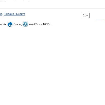
ка
,
Реклама на сайте
18+
omla,
Drupal,
WordPress, MODx.