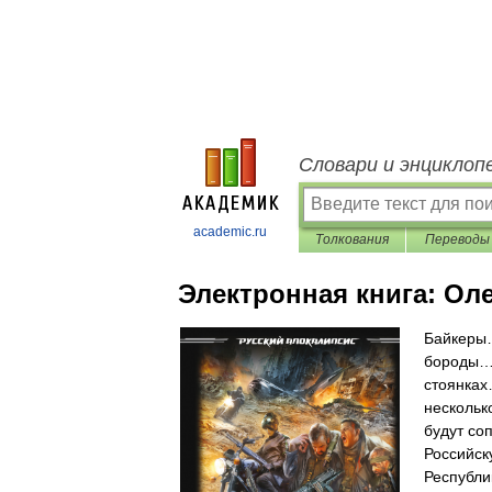
Словари и энциклоп
academic.ru
Толкования
Переводы
Электронная книга:
Оле
Байкеры…
бороды… 
стоянках
нескольк
будут со
Российск
Республи