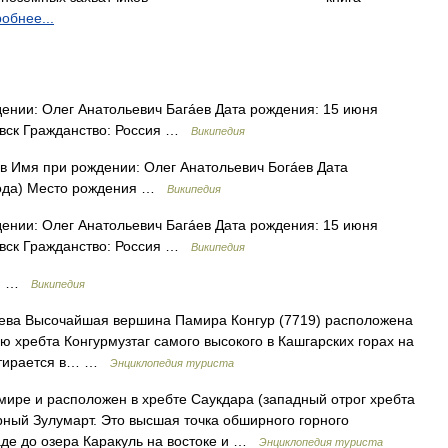
обнее...
ении: Олег Анатольевич Багáев Дата рождения: 15 июня
овск Гражданство: Россия …
Википедия
в Имя при рождении: Олег Анатольевич Богáев Дата
 года) Место рождения …
Википедия
ении: Олег Анатольевич Багáев Дата рождения: 15 июня
овск Гражданство: Россия …
Википедия
ин …
Википедия
дева Высочайшая вершина Памира Конгур (7719) расположена
ью хребта Конгурмузтаг самого высокого в Кашгарских горах на
остирается в… …
Энциклопедия туриста
мире и расположен в хребте Саукдара (западный отрог хребта
рный Зулумарт. Это высшая точка обширного горного
аде до озера Каракуль на востоке и …
Энциклопедия туриста