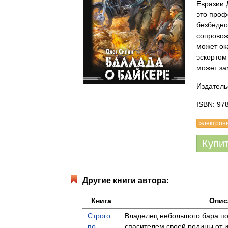
Евразии.
это проф
безбедно
сопровож
может ок
эскортом
может за
Издатель
ISBN: 97
электрон
Купи
Другие книги автора:
Книга
Опис
Строго
Владелец небольшого бара по
по
спасителем своей родины от 