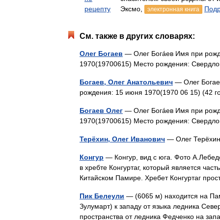
рецепту
Эксмо,
Подр
электронная книга
См. также в других словарях:
Олег Богаев
— Олег Богáев Имя при рожд
1970(19700615) Место рождения: Свердл
Богаев, Олег Анатольевич
— Олег Богае
рождения: 15 июня 1970(1970 06 15) (42
Богаев Олег
— Олег Богáев Имя при рожд
1970(19700615) Место рождения: Свердл
Терёхин, Олег Иванович
— Олег Терёх
Конгур
— Конгур, вид с юга. Фото А.Лебе
в хребте Конгуртаг, который является част
Китайском Памире. Хребет Конгуртаг пр
Пик Белеули
— (6065 м) находится на Па
Зулумарт) к западу от языка ледника Севе
пространства от ледника Федченко на зап