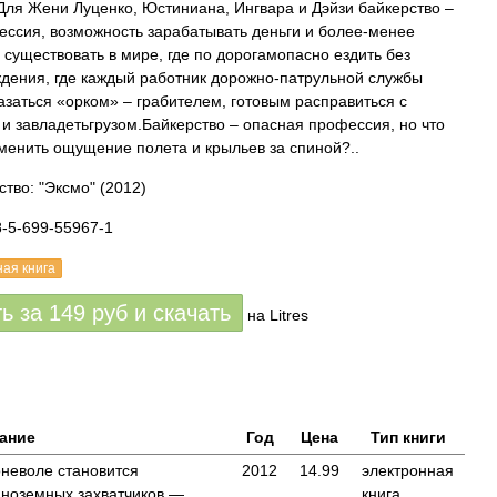
Для Жени Луценко, Юстиниана, Ингвара и Дэйзи байкерство –
ессия, возможность зарабатывать деньги и более-менее
 существовать в мире, где по дорогамопасно ездить без
дения, где каждый работник дорожно-патрульной службы
азаться «орком» – грабителем, готовым расправиться с
 и завладетьгрузом.Байкерство – опасная профессия, но что
менить ощущение полета и крыльев за спиной?..
ство: "Эксмо"
(2012)
8-5-699-55967-1
ная книга
ть за
149
руб
и скачать
на Litres
ание
Год
Цена
Тип книги
неволе становится
2012
14.99
электронная
иноземных захватчиков —
книга