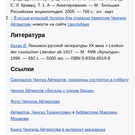
С. Л. Кравец. Т. 1. А — Анкетирование. — М.: Большая
Российская энциклопедия, 2005. — 766 с.: ил.: карт.
↑
В иссык-кульской Чолпон-Ате открыли памятник Чингизу
Айтматову
новости на сайте
ЦентрАзия
Литература
Казак В.
Лексикон русской литературы XX века = Lexikon
der russischen Literatur ab 1917. —
М
.: РИК «Культура»,
1996. — 492 с. — 5000 экз. — ISBN 5-8334-0019-8
Ссылки
Скончался Чингиз Айтматов, похороны состоятся в субботу
Чингиз Айтматов «Беседа с одним бахаи»
Фото Чингиза Айтматова
Айтматов, Чингиз Торекулович
в
библиотеке Максима
Мошкова
Книги Чингиза Айтматова в интернет-магазинах