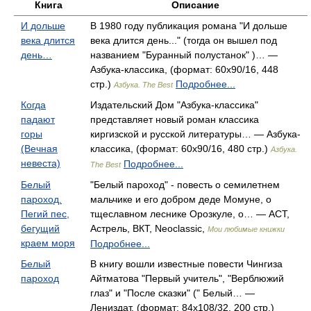
Книга
Описание
И дольше
В 1980 году публикация романа "И дольше
века длится
века длится день..." (тогда он вышел под
день…
названием "Буранный полустанок" )… —
Азбука-классика, (формат: 60x90/16, 448
стр.)
Подробнее...
Азбука. The Best
Когда
Издательский Дом "Азбука-классика"
падают
представляет новый роман классика
горы
киргизской и русской литературы… — Азбука-
(Вечная
классика, (формат: 60x90/16, 480 стр.)
Азбука.
невеста)
Подробнее...
The Best
Белый
"Белый пароход" - повесть о семилетнем
пароход.
мальчике и его добром деде Момуне, о
Пегий пес,
тщеславном леснике Орозкуле, о… — АСТ,
бегущий
Астрель, ВКТ, Neoclassic,
Мои любимые книжки
краем моря
Подробнее...
Белый
В книгу вошли известные повести Чингиза
пароход
Айтматова "Первый учитель", "Верблюжий
глаз" и "После сказки" (" Белый… —
Лениздат, (формат: 84x108/32, 200 стр.)