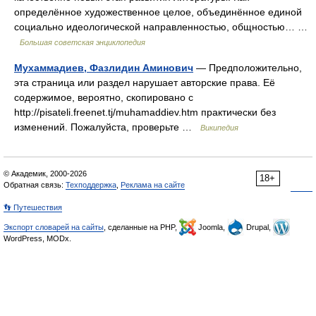
определённое художественное целое, объединённое единой
социально идеологической направленностью, общностью… …
Большая советская энциклопедия
Мухаммадиев, Фазлидин Аминович
— Предположительно,
эта страница или раздел нарушает авторские права. Её
содержимое, вероятно, скопировано с
http://pisateli.freenet.tj/muhamaddiev.htm практически без
изменений. Пожалуйста, проверьте …
Википедия
© Академик, 2000-2026
18+
Обратная связь:
Техподдержка
,
Реклама на сайте
👣 Путешествия
Экспорт словарей на сайты
, сделанные на PHP,
Joomla,
Drupal,
WordPress, MODx.