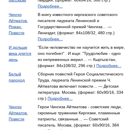
рассказы
гвардия, (формат: 60x84/16, 568 стр.)
Подробнее...
Чингиз
В книгу известного киргизского советского
Айтматов.
писателя лауреата Ленинской и
Роман.
Государственной премий Чингиза… —
Повести
Лениздат, (формат: 84x108/32, 480 стр.)
Подробнее...
И дольше
"Если человечество не научится жить в мире,
века длится
оно погибнет" . И еще: "Трудолюбие - одно
день
из непременных мерил… — Кыргызстан,
(формат: 84x108/32, 296 стр.)
Подробнее...
Белый
Сборник повестей Героя Социалистического
пароход
Труда, лауреата Ленинской премии Ч.
Айтматова включает повести… — Детская
литература. Москва, (формат: 60x90/16, 334
стр.)
Подробнее...
Чингиз
Герои Чингиза Айтматова - советские люди,
Айтматов.
скромные труженики Киргизии, пламенные
Повести
патриоты, связанные… — Советский
писатель. Москва, (формат: 60x90/16, 384