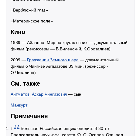
«Верблюжий глаз»
«Материнское поле»
Кино
1989 — Айланпа. Мир на кругах своих — документальный
фильм (режиссёры — В.Виленский, К.Орозалиев)
2009 —
Гражданин Земного шара
— документальный
фильм о Чингизе Айтматове 39 мин. (режиссёр -
О.Чекалина)
См. также
Айтматов, Аскар Чингизович
— сын.
Манкурт
Примечания
1
2
↑
Большая Российская энциклопедия: В 30 т. /
Председатель науч.-ред. совета Ю. С. Осипов. Отв. ред