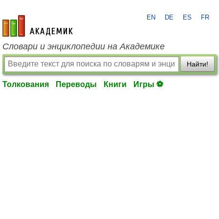
EN
DE
ES
FR
academic.ru
Словари и энциклопедии на Академике
Найти!
Толкования
Переводы
Книги
Игры ⚽