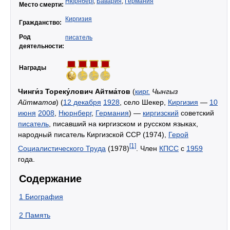
Нюрнберг
,
Бавария
,
Германия
Место смерти:
Киргизия
Гражданство:
Род
писатель
деятельности:
Награды
Чинги́з Тореку́лович Айтма́тов
(
кирг.
Чынгыз
Айтматов
) (
12 декабря
1928
, село Шекер,
Киргизия
—
10
июня
2008
,
Нюрнберг
,
Германия
) —
киргизский
советский
писатель
, писавший на киргизском и русском языках,
народный писатель Киргизской ССР (1974),
Герой
[1]
Социалистического Труда
(1978)
. Член
КПСС
с
1959
года.
Содержание
1
Биография
2
Память