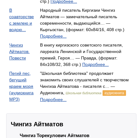
стр.)
Подробнее...
В
Народный писатель Киргизии Чингиз
соавторстве
Айтматов — замечательный писатель
с землею и
современности, выдающийся… —
водою...
Кыргызстан, (формат: 60x84/16, 408 стр.)
Подробнее...
Чингиз
В книгу киргизского советского писателя,
Айтматов.
лауреата Ленинской и Государственной
Повести
премий, Героя… — Правда, (формат:
84x108/32, 368 стр.)
Подробнее...
Пегий пес,
"Школьная библиотека" продолжает
бегущий
знакомить своих слушателей с творчеством
краем моря
Чингиза Айтматова - писателя с… —
(аудиокнига
Аудиокнига,
аудиокнига
Школьная библиотека
MP3)
Подробнее...
Чингиз Айтматов
Чингиз Торекулович Айтматов