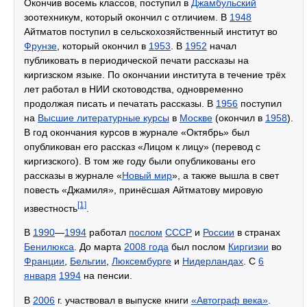
Окончив восемь классов, поступил в
Джамбульский
зоотехникум, который окончил с отличием. В
1948
Айтматов поступил в сельскохозяйственный институт во
Фрунзе
, который окончил в
1953
. В
1952
начал
публиковать в периодической печати рассказы на
киргизском языке. По окончании института в течение трёх
лет работал в НИИ скотоводства, одновременно
продолжая писать и печатать рассказы. В
1956
поступил
на
Высшие литературные курсы
в
Москве
(окончил в
1958
).
В год окончания курсов в журнале «Октябрь» был
опубликован его рассказ «Лицом к лицу» (перевод с
киргизского). В том же году были опубликованы его
рассказы в журнале «
Новый мир
», а также вышла в свет
повесть «Джамиля», принёсшая Айтматову мировую
[1]
известность
.
В
1990
—
1994
работал
послом
СССР
и
России
в странах
Бенилюкса
. До марта
2008 года
был послом
Киргизии
во
Франции
,
Бельгии
,
Люксембурге
и
Нидерландах
. С
6
января
1994
на пенсии.
В
2006
г. участвовал в выпуске книги
«Автограф века»
.