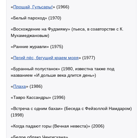
«
Прощай, Гульсары!
» (1966)
«Белый пароход» (1970)
«Восхождение на Фудзияму» (пьеса, в соавторстве с К.
Мухамеджановым)
«Ранние журавли» (1975)
«
Пегий пёс, бегущий краем моря
» (1977)
«Буранный полустанок» (1980, известна также под
названием «И дольше века длится день»)
«
Плаха
» (1986)
«Тавро Кассандры» (1996)
«Встреча с одним бахаи» (Беседа с Фейзоллой Намдаром)
(1998)
«Когда падают горы (Вечная невеста)» (2006)
«Белое облако Чингисхана»