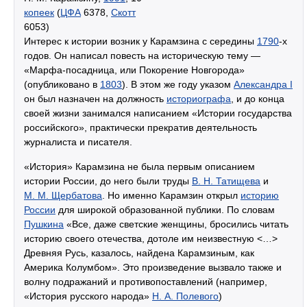
копеек
(
ЦФА
6378,
Скотт
6053)
Интерес к истории возник у Карамзина с середины
1790
-х
годов. Он написал повесть на историческую тему —
«Марфа-посадница, или Покорение Новгорода»
(опубликовано в
1803
). В этом же году указом
Александра I
он был назначен на должность
историографа
, и до конца
своей жизни занимался написанием «Истории государства
российского», практически прекратив деятельность
журналиста и писателя.
«История» Карамзина не была первым описанием
истории России, до него были труды
В. Н. Татищева
и
М. М. Щербатова
. Но именно Карамзин открыл
историю
России
для широкой образованной публики. По словам
Пушкина
«Все, даже светские женщины, бросились читать
историю своего отечества, дотоле им неизвестную <…>
Древняя Русь, казалось, найдена Карамзиным, как
Америка Колумбом». Это произведение вызвало также и
волну подражаний и противопоставлений (например,
«История русского народа»
Н. А. Полевого
)