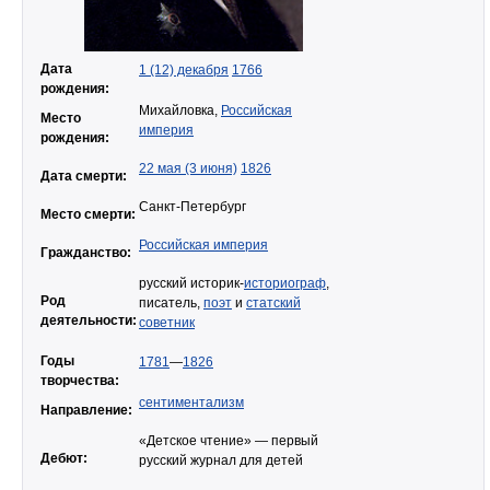
Дата
1 (12) декабря
1766
рождения:
Михайловка,
Российская
Место
империя
рождения:
22 мая (3 июня)
1826
Дата смерти:
Санкт-Петербург
Место смерти:
Российская империя
Гражданство:
русский историк-
историограф
,
Род
писатель,
поэт
и
статский
деятельности:
советник
Годы
1781
—
1826
творчества:
сентиментализм
Направление:
«Детское чтение» — первый
Дебют:
русский журнал для детей