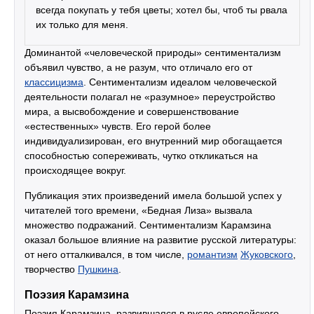
всегда покупать у тебя цветы; хотел бы, чтоб ты рвала
их только для меня.
Доминантой «человеческой природы» сентиментализм
объявил чувство, а не разум, что отличало его от
классицизма
. Сентиментализм идеалом человеческой
деятельности полагал не «разумное» переустройство
мира, а высвобождение и совершенствование
«естественных» чувств. Его герой более
индивидуализирован, его внутренний мир обогащается
способностью сопереживать, чутко откликаться на
происходящее вокруг.
Публикация этих произведений имела большой успех у
читателей того времени, «Бедная Лиза» вызвала
множество подражаний. Сентиментализм Карамзина
оказал большое влияние на развитие русской литературы:
от него отталкивался, в том числе,
романтизм
Жуковского
,
творчество
Пушкина
.
Поэзия Карамзина
Поэзия Карамзина, развившаяся в русле европейского