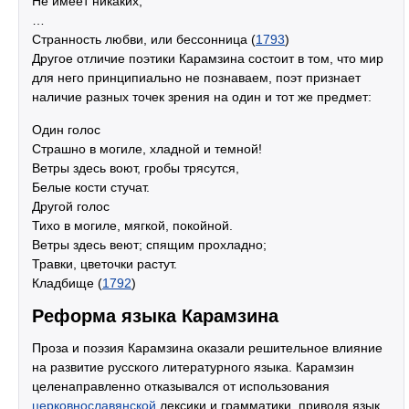
Не имеет никаких;
…
Странность любви, или бессонница (
1793
)
Другое отличие поэтики Карамзина состоит в том, что мир
для него принципиально не познаваем, поэт признает
наличие разных точек зрения на один и тот же предмет:
Один голос
Страшно в могиле, хладной и темной!
Ветры здесь воют, гробы трясутся,
Белые кости стучат.
Другой голос
Тихо в могиле, мягкой, покойной.
Ветры здесь веют; спящим прохладно;
Травки, цветочки растут.
Кладбище (
1792
)
Реформа языка Карамзина
Проза и поэзия Карамзина оказали решительное влияние
на развитие русского литературного языка. Карамзин
целенаправленно отказывался от использования
церковнославянской
лексики и грамматики, приводя язык