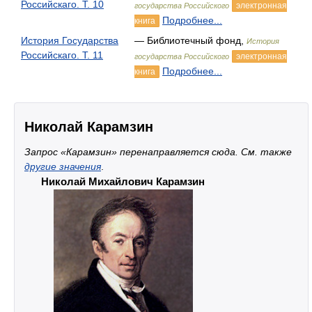
Российскаго. Т. 10
электронная
государства Российского
Подробнее...
книга
История Государства
— Библиотечный фонд,
История
Российскаго. Т. 11
электронная
государства Российского
Подробнее...
книга
Николай Карамзин
Запрос «Карамзин» перенаправляется сюда. Cм. также
другие значения
.
Николай Михайлович Карамзин