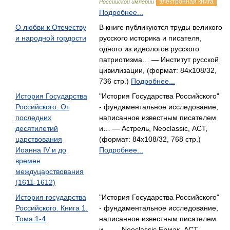
электронная книга
Российской империи
Подробнее...
О любви к Отечеству
В книге публикуются труды великого
и народной гордости
русского историка и писателя,
одного из идеологов русского
патриотизма… — Институт русской
цивилизации, (формат: 84x108/32,
736 стр.)
Подробнее...
История Государства
"История Государства Российского"
Российского. От
- фундаментальное исследование,
последних
написанное известным писателем
десятилетий
и… — Астрель, Neoclassic, АСТ,
царствования
(формат: 84x108/32, 768 стр.)
Иоанна IV и до
Подробнее...
времен
междуцарствования
(1611-1612)
История государства
"История Государства Российского"
Российского. Книга 1.
- фундаментальное исследование,
Тома 1-4
написанное известным писателем
и… — Neoclassic,Ермак, АСТ,