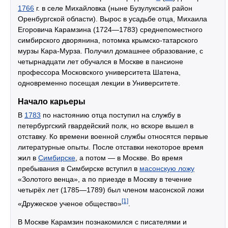
1766
г. в селе Михайловка (ныне Бузулукский район
Оренбургской области). Вырос в усадьбе отца, Михаила
Егоровича Карамзина (1724—1783) среднепоместного
симбирского дворянина, потомка крымско-татарского
мурзы Кара-Мурза. Получил домашнее образование, с
четырнадцати лет обучался в Москве в пансионе
профессора Московского университета Шатена,
одновременно посещая лекции в Университете.
Начало карьеры
В
1783
по настоянию отца поступил на службу в
петербургский гвардейский полк, но вскоре вышел в
отставку. Ко времени военной службы относятся первые
литературные опыты. После отставки некоторое время
жил в
Симбирске
, а потом — в Москве. Во время
пребывания в Симбирске вступил в
масонскую ложу
«Золотого венца», а по приезде в Москву в течение
четырёх лет (1785—1789) был членом масонской ложи
[1]
«Дружеское ученое общество»
.
В Москве Карамзин познакомился с писателями и