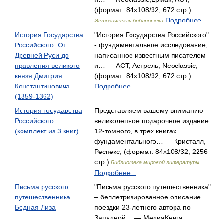
(формат: 84x108/32, 672 стр.)
Подробнее...
Историческая библиотека
История Государства
"История Государства Российского"
Российского. От
- фундаментальное исследование,
Древней Руси до
написанное известным писателем
правления великого
и… — АСТ, Астрель, Neoclassic,
князя Дмитрия
(формат: 84x108/32, 672 стр.)
Константиновича
Подробнее...
(1359-1362)
История государства
Представляем вашему вниманию
Российского
великолепное подарочное издание
(комплект из 3 книг)
12-томного, в трех книгах
фундаментального… — Кристалл,
Респекс, (формат: 84x108/32, 2256
стр.)
Библиотека мировой литературы
Подробнее...
Письма русского
"Письма русского путешественника"
путешественника.
– беллетризированное описание
Бедная Лиза
поездки 23-летнего автора по
Западной… — МедиаКнига,