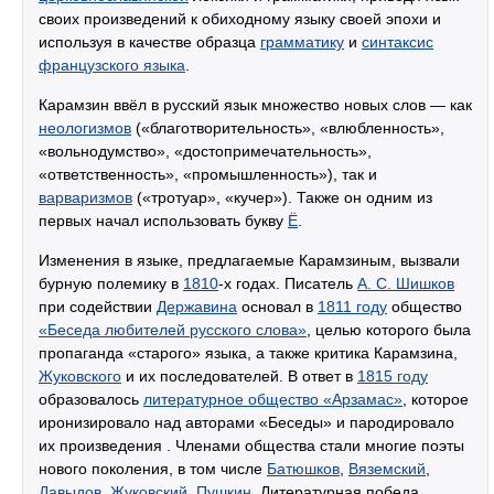
своих произведений к обиходному языку своей эпохи и
используя в качестве образца
грамматику
и
синтаксис
французского языка
.
Карамзин ввёл в русский язык множество новых слов — как
неологизмов
(«благотворительность», «влюбленность»,
«вольнодумство», «достопримечательность»,
«ответственность», «промышленность»), так и
варваризмов
(«тротуар», «кучер»). Также он одним из
первых начал использовать букву
Ё
.
Изменения в языке, предлагаемые Карамзиным, вызвали
бурную полемику в
1810
-х годах. Писатель
А. С. Шишков
при содействии
Державина
основал в
1811 году
общество
«Беседа любителей русского слова»
, целью которого была
пропаганда «старого» языка, а также критика Карамзина,
Жуковского
и их последователей. В ответ в
1815 году
образовалось
литературное общество «Арзамас»
, которое
иронизировало над авторами «Беседы» и пародировало
их произведения . Членами общества стали многие поэты
нового поколения, в том числе
Батюшков
,
Вяземский
,
Давыдов
,
Жуковский
,
Пушкин
. Литературная победа