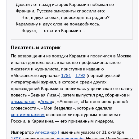
Двести лет назад историк Карамзин побывал во
Франции. Русские эмигранты спросили его:
— Что, в двух словах, происходит на родине?
Карамзину и двух слов не понадобилось.
— Воруют, — ответил Карамзин…
Писатель и историк
По возвращении из поездки Карамзин поселился в Москве
и начал деятельность в качестве профессионального
писателя и журналиста, приступив к изданию
«Московского журнала»
1791
—
1792
(первый русский
литературный журнал, в котором среди других
произведений Карамзина появилась упрочившая его славу
повесть «Бедная Лиза»), затем выпустил ряд сборников и
альманахов
: «
Аглая
», «Аониды», «Пантеон иностранной
словесности», «Мои безделки», которые сделали
сентиментализм
основным литературным течением в
России, а Карамзина — его признанным лидером.
Император
Александр I
именным указом от 31 октября
1803
даровал звание
историографа
Николаю Михайловичу