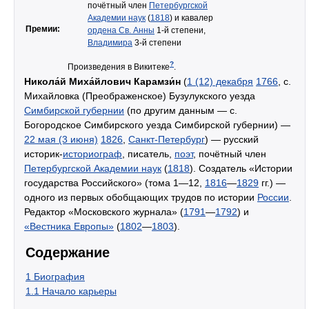
почётный член
Петербургской
Академии наук
(
1818
) и кавалер
Премии:
ордена Св. Анны
1-й степени,
Владимира
3-й степени
?
Произведения в Викитеке
.
Никола́й Миха́йлович Карамзи́н
(
1 (12) декабря
1766
, с.
Михайловка (Преображенское) Бузулукского уезда
Симбирской губернии
(по другим данным — с.
Богородское Симбирского уезда Симбирской губернии) —
22 мая (3 июня)
1826
,
Санкт-Петербург
) — русский
историк-
историограф
, писатель,
поэт
, почётный член
Петербургской Академии наук
(
1818
). Создатель «Истории
государства Российского» (тома 1—12,
1816
—
1829
гг.) —
одного из первых обобщающих трудов по истории
России
.
Редактор «Московского журнала» (
1791
—
1792
) и
«Вестника Европы»
(
1802
—
1803
).
Содержание
1
Биография
1.1
Начало карьеры