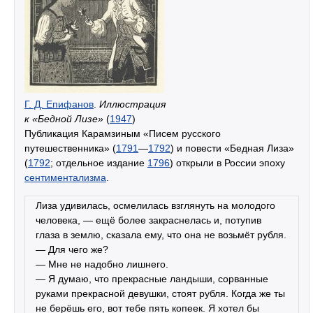
Г. Д. Епифанов
.
Иллюстрация
к «Бедной Лизе»
(
1947
)
Публикация Карамзиным «Писем русского
путешественника» (
1791
—
1792
) и повести «Бедная Лиза»
(
1792
; отдельное издание
1796
) открыли в России эпоху
сентиментализма
.
Лиза удивилась, осмелилась взглянуть на молодого
человека, — ещё более закраснелась и, потупив
глаза в землю, сказала ему, что она не возьмёт рубля.
— Для чего же?
— Мне не надобно лишнего.
— Я думаю, что прекрасные ландыши, сорванные
руками прекрасной девушки, стоят рубля. Когда же ты
не берёшь его, вот тебе пять копеек. Я хотел бы