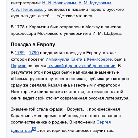
литераторами:
Н. И. Новиковым
,
А. М. Кутузовым
,
А. А. Петровым
, участвовал в издании первого русского
журнала для детей — «Детское чтение».
В 1778 г. Карамзин был отправлен в Москву в пансион
профессора Московского университета И. М. ШаДена.
Поездка в Европу
В
1789
—
1790
предпринял поездку в Европу, в ходе
которой посетил
Иммануила Канта
в
Кёнигсберге
, был в
Париже
во время
великой французской революции
. В
результате этой поездки были написаны знаменитые
«Письма русского путешественника», публикация которых
сразу же сделала Карамзина известным литератором.
Некоторыми филологами считается, что именно с этой
книги ведет свой отсчет современная русская литература.
Знаменитой стала фраза: «Воруют..», произнесённая
Карамзиным во время этой поездки в ответ на вопрос
соотечественника о родине. В изложении
Сергея
[2]
Довлатова
этот исторический анекдот звучит так: