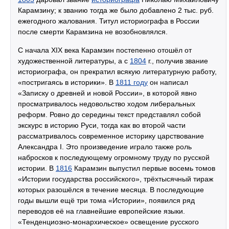
Карамзину; к званию тогда же было добавлено 2 тыс. руб.
ежегодного жалования. Титул историографа в России
после смерти Карамзина не возобновлялся.
С начала XIX века Карамзин постепенно отошёл от
художественной литературы, а с
1804
г., получив звание
историографа, он прекратил всякую литературную работу,
«постригаясь в историки». В
1811 году
он написал
«Записку о древней и новой России», в которой явно
просматривалось недовольство ходом либеральных
реформ. Ровно до середины текст представлял собой
экскурс в историю Руси, тогда как во второй части
рассматривалось современное историку царствование
Александра I. Это произведение играло также роль
набросков к последующему огромному труду по русской
истории. В
1816
Карамзин выпустил первые восемь томов
«Истории государства российского», трёхтысячный тираж
которых разошёлся в течение месяца. В последующие
годы вышли ещё три тома «Истории», появился ряд
переводов её на главнейшие европейские языки.
«Тенденциозно-монархическое» освещение русского