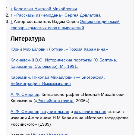
↑
Карамзин Николай Михайлович
↑
«Рассказы из чемодана» Сергея Довлатова
↑
Автор-составитель Вадим Серов
Энциклопедический
словарь крылатых слов и выражений
Литература
Юрий Михайлович Лотман
.
«Поэзия Карамзина»
Ключевский В.О.
Исторические портреты (О Болтине,
Карамзине, Соловьеве). М., 1991.
Карамзин, Николай Михайлович — Биография.
Библиография. Высказывания
А. Ф. Смирнов
. Книга-монография «Николай Михайлович
Карамзин» («
Российская газета
, 2006»)
А. Ф. Смирнов
вступительная
и
заключительная
статьи в
издании 4-х томника Н.М.Карамзина «История государства
Российского» (1989)
Источник:
Николай Карамзин