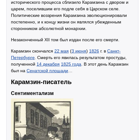
исторического процесса сблизило Карамзина с двором и
царем, поселившим его подле себя в Царском селе.
Политические воззрения Карамзина эволюционировали
постепенно, и к концу жизни он являлся убежденным
сторонником абсолютной монархии.
Незаконченный XII том был издан после его смерти.
Карамзин скончался
22 мая
(
3 июня
)
1826
г. в
Санкт-
Петербурге
. Смерть его явилась результатом простуды,
полученной
14 декабря
1825 года
. В этот день Карамзин
был на
Сенатской площади
…
Карамзин-писатель
Сентиментализм