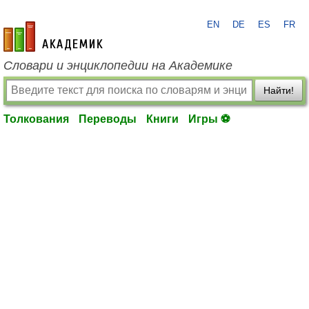
EN
DE
ES
FR
academic.ru
Словари и энциклопедии на Академике
Найти!
Толкования
Переводы
Книги
Игры ⚽