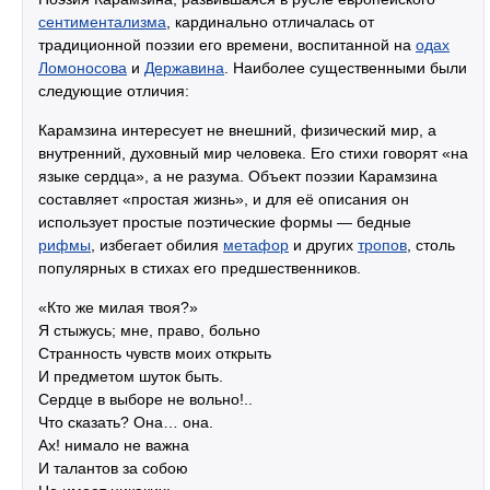
сентиментализма
, кардинально отличалась от
традиционной поэзии его времени, воспитанной на
одах
Ломоносова
и
Державина
. Наиболее существенными были
следующие отличия:
Карамзина интересует не внешний, физический мир, а
внутренний, духовный мир человека. Его стихи говорят «на
языке сердца», а не разума. Объект поэзии Карамзина
составляет «простая жизнь», и для её описания он
использует простые поэтические формы — бедные
рифмы
, избегает обилия
метафор
и других
тропов
, столь
популярных в стихах его предшественников.
«Кто же милая твоя?»
Я стыжусь; мне, право, больно
Странность чувств моих открыть
И предметом шуток быть.
Сердце в выборе не вольно!..
Что сказать? Она… она.
Ах! нимало не важна
И талантов за собою