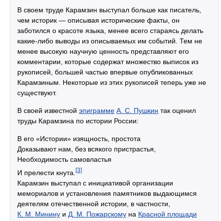
В своем труде Карамзин выступал больше как писатель,
чем историк — описывая исторические факты, он
заботился о красоте языка, менее всего стараясь делать
какие-либо выводы из описываемых им событий. Тем не
менее высокую научную ценность представляют его
комментарии, которые содержат множество выписок из
рукописей, большей частью впервые опубликованных
Карамзиным. Некоторые из этих рукописей теперь уже не
существуют.
В своей известной
эпиграмме
А. С. Пушкин
так оценил
труды Карамзина по истории России:
В его «Истории» изящность, простота
Доказывают нам, без всякого пристрастья,
Необходимость самовластья
[3]
И прелести кнута.
Карамзин выступал с инициативой организации
мемориалов и установления памятников выдающимся
деятелям отечественной истории, в частности,
К. М. Минину
и
Д. М. Пожарскому
на
Красной площади