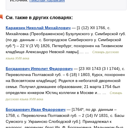
См. также в других словарях:
Карамзин Николай Михайлович
— [1 (12) XII 1766, с.
Михайловка (Преображенское) Бузулукского у. Симбирской губ.
(по др. данным – с. Богородское Симбирского у. Симбирской
губ.*) – 22 V (3 VI) 1826, Петербург; похоронен на Тихвинском
кладбище Александро Невской лавры].… …
Словарь русского
языка XVIII века
Богданович Ипполит Федорович
— [23 XII 1743 (3 I 1744), с.
Переволочна Полтавской губ. – 6 (18) I 1803, Курск, похоронен
на Всесвятском кладбище]. Родился в небогатой дворянской
семье. Получил домашнее образование; 21 марта 1754 был
определен юнкером Юстиц коллегии в Москве и… …
Словарь
русского языка XVIII века
Богданович Иван Федорович
— [1764*, по др. данным –
1758, с. Переволочна Полтавской губ. – 2 (14) IV 1831, с. Басы
Сумского у. Украинско Слободской губ.]. Принадлежал к
малорос. дворянам; брат Ип. Ф. Богдановича. Мальчиком был