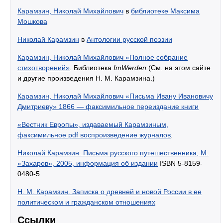
Карамзин, Николай Михайлович
в
библиотеке Максима
Мошкова
Николай Карамзин
в
Антологии русской поэзии
Карамзин, Николай Михайлович «Полное собрание
стихотворений»
. Библиотека
ImWerden.
(См. на этом сайте
и другие произведения Н. М. Карамзина.)
Карамзин, Николай Михайлович «Письма Ивану Ивановичу
Дмитриеву» 1866 — факсимильное переиздание книги
«Вестник Европы», издаваемый Карамзиным,
факсимильное pdf воспроизведение журналов
.
Николай Карамзин. Письма русского путешественника, М.
«Захаров», 2005, информация об издании
ISBN 5-8159-
0480-5
Н. М. Карамзин. Записка о древней и новой России в ее
политическом и гражданском отношениях
Ссылки