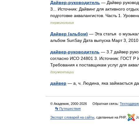
Дайвер-руководитель
— Дайвер руковод
3... Источник: Дайвинг для активного отд
подготовке аквалангистов. Часть 1. Уро
терминология
Дайвер (альбом)
— Эта статья о музыкал
альбом SunSay Дата выпуска Март 3, 20
дайвер-руководитель
— 3.7 дайвер руко
согласно ИСО 24801 3. Источник: ГОСТ Р 
Требования к поставщикам услуг для акв
документации
дайвер
— а, ч. Людина, яка займається 
© Академик, 2000-2026
Обратная связь:
Техподдерж
👣 Путешествия
Экспорт словарей на сайты
, сделанные на PHP,
Jo