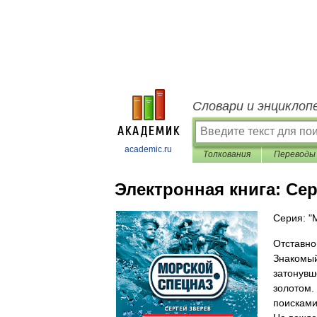
Словари и энциклоп
academic.ru
Толкования
Переводы
Электронная книга:
Сер
Серия: "
Отставно
Знакомый
затонувш
золотом. 
поисками