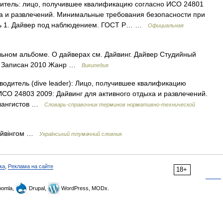
итель: лицо, получившее квалификацию согласно ИСО 24801
ыха и развлечений. Минимальные требования безопасности при
вень 1. Дайвер под наблюдением. ГОСТ Р… …
Официальная
ьном альбоме. О дайверах см. Дайвинг. Дайвер Студийный
10 Записан 2010 Жанр …
Википедия
водитель (dive leader): Лицо, получившее квалификацию
ИСО 24803 2009: Дайвинг для активного отдыха и развлечений.
алангистов …
Словарь-справочник терминов нормативно-технической
дайвінгом …
Український тлумачний словник
ка
,
Реклама на сайте
18+
omla,
Drupal,
WordPress, MODx.