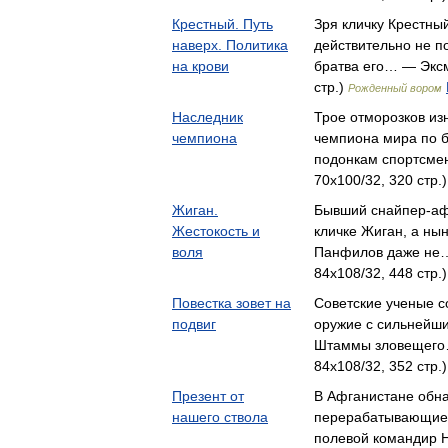
Крестный. Путь
Зря кличку Крестный
наверх. Политика
действительно не п
на крови
братва его… — Эксм
стр.)
Рожденный вором
Наследник
Трое отморозков из
чемпиона
чемпиона мира по б
подонкам спортсме
70x100/32, 320 стр.
Жиган.
Бывший снайпер-афг
Жестокость и
кличке Жиган, а ны
воля
Панфилов даже не…
84x108/32, 448 стр.
Повестка зовет на
Советские ученые с
подвиг
оружие с сильнейш
Штаммы зловещего
84x108/32, 352 стр.
Презент от
В Афганистане обн
нашего ствола
перерабатывающие 
полевой командир 