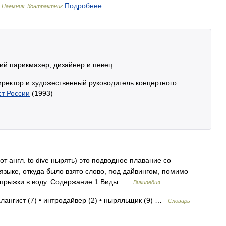
)
Подробнее...
Наемник. Контрактник
й парикмахер, дизайнер и певец
иректор и художественный руководитель концертного
ст России
(1993)
от англ. to dive нырять) это подводное плавание со
зыке, откуда было взято слово, под дайвингом, помимо
и прыжки в воду. Содержание 1 Виды …
Википедия
алангист (7) • интродайвер (2) • ныряльщик (9) …
Словарь