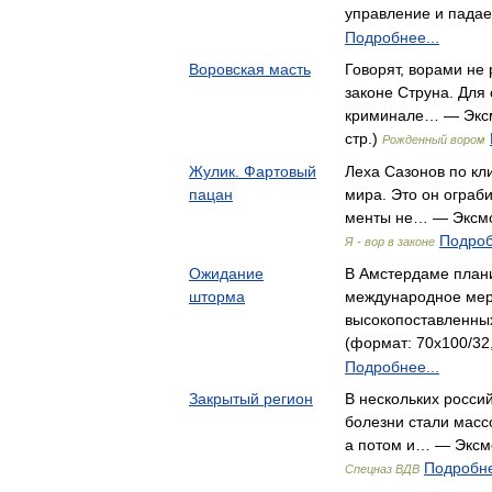
управление и пада
Подробнее...
Воровская масть
Говорят, ворами не 
законе Струна. Для 
криминале… — Эксм
стр.)
Рожденный вором
Жулик. Фартовый
Леха Сазонов по кл
пацан
мира. Это он ограб
менты не… — Эксмо,
Подроб
Я - вор в законе
Ожидание
В Амстердаме план
шторма
международное мер
высокопоставленны
(формат: 70x100/32,
Подробнее...
Закрытый регион
В нескольких росси
болезни стали масс
а потом и… — Эксмо
Подробне
Спецназ ВДВ