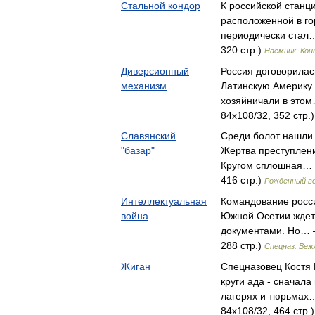
Стальной кондор
К российской станц
расположенной в го
периодически стал…
320 стр.)
Наемник. Ко
Диверсионный
Россия договорилас
механизм
Латинскую Америку.
хозяйничали в это
84x108/32, 352 стр.
Славянский
Среди болот нашли
"базар"
Жертва преступлени
Кругом сплошная… 
416 стр.)
Рожденный в
Интеллектуальная
Командование росси
война
Южной Осетии ждет 
документами. Но… —
288 стр.)
Спецназ. Веж
Жиган
Спецназовец Костя
круги ада - сначала
лагерях и тюрьмах
84x108/32, 464 стр.