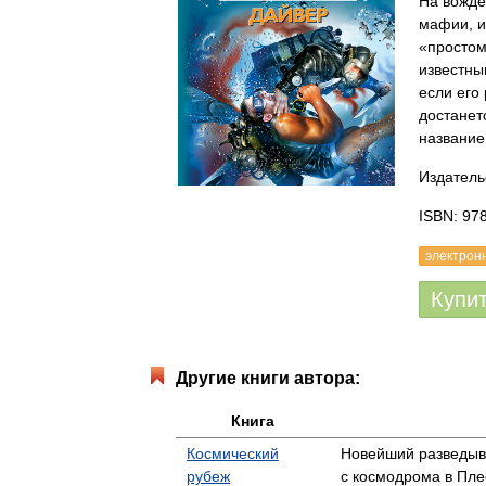
На вожде
мафии, и
«простом
известны
если его 
достанет
название
Издатель
ISBN: 97
электрон
Купи
Другие книги автора:
Книга
Космический
Новейший разведыв
рубеж
с космодрома в Пле