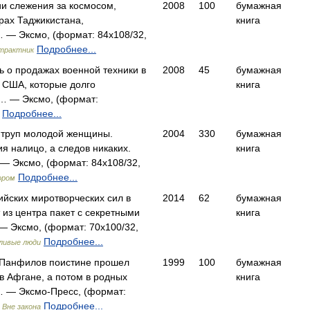
ии слежения за космосом,
2008
100
бумажная
рах Таджикистана,
книга
 — Эксмо, (формат: 84x108/32,
Подробнее...
нтрактник
ь о продажах военной техники в
2008
45
бумажная
 США, которые долго
книга
м… — Эксмо, (формат:
)
Подробнее...
 труп молодой женщины.
2004
330
бумажная
я налицо, а следов никаких.
книга
— Эксмо, (формат: 84x108/32,
Подробнее...
ором
йских миротворческих сил в
2014
62
бумажная
из центра пакет с секретными
книга
 Эксмо, (формат: 70x100/32,
Подробнее...
ливые люди
 Панфилов поистине прошел
1999
100
бумажная
 в Афгане, а потом в родных
книга
… — Эксмо-Пресс, (формат:
)
Подробнее...
Вне закона