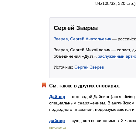
84x108/32, 320 стр.
Сергей Зверев
Зверев, Сергей Анатольевич
— российски
Зверев, Сергей Михайлович — солист, д
объединения «Дуэт»,
заслуженный арти
Источник:
Сергей Зверев
См. также в других словарях:
Дайвер
— под водой Дайвинг (англ. diving 
специальным снаряжением. В английском я
подводного плавания, подразумеваются 
дайвер
— сущ., кол во синонимов: 3 • акв
синонимов