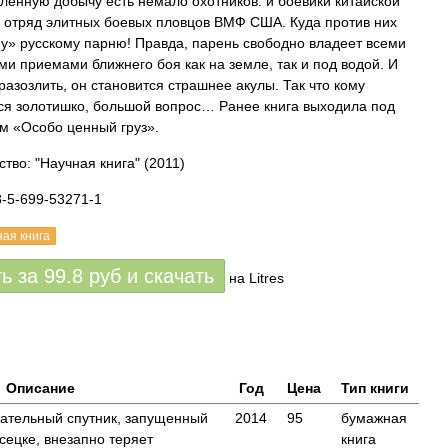
ленную добычу есть немало охотников: и боевики китайской
 отряд элитных боевых пловцов ВМФ США. Куда против них
у» русскому парню! Правда, парень свободно владеет всеми
ми приемами ближнего боя как на земле, так и под водой. И
разозлить, он становится страшнее акулы. Так что кому
ся золотишко, большой вопрос… Ранее книга выходила под
м «Особо ценный груз».
ство: "Научная книга"
(2011)
8-5-699-53271-1
ная книга
ть за
99.8
руб
и скачать
на Litres
Описание
Год
Цена
Тип книги
ательный спутник, запущенный
2014
95
бумажная
сецке, внезапно теряет
книга