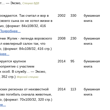
ет… — Эксмо,
Спецназ ВДВ
рождаются. Так считал и вор в
2002
330
бумажная
своего сына он не хотел жизни в
книга
о, (формат: 84x108/32, 416
Подробнее...
ичке Жулик - легенда воровского
2008
230
бумажная
ил ювелирный салон так, что
книга
 (формат: 84x108/32, 416 стр.)
нее...
ируется крупное
2014
95
бумажная
оприятие с участием
книга
х особ. В службу… — Эксмо,
 352 стр.)
Морской спецназ
йских регионах от неизвестной
2014
113
бумажная
ово погибать сначала животные,
книга
, (формат: 70x100/32, 320 стр.)
е...