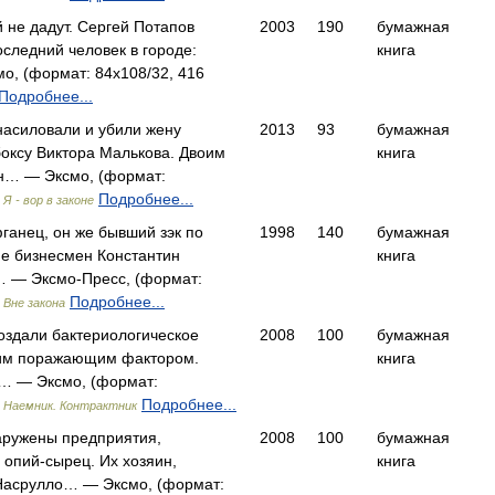
 не дадут. Сергей Потапов
2003
190
бумажная
оследний человек в городе:
книга
о, (формат: 84x108/32, 416
Подробнее...
насиловали и убили жену
2013
93
бумажная
оксу Виктора Малькова. Двоим
книга
н… — Эксмо, (формат:
)
Подробнее...
Я - вор в законе
анец, он же бывший зэк по
1998
140
бумажная
не бизнесмен Константин
книга
 — Эксмо-Пресс, (формат:
)
Подробнее...
Вне закона
оздали бактериологическое
2008
100
бумажная
им поражающим фактором.
книга
… — Эксмо, (формат:
)
Подробнее...
Наемник. Контрактник
аружены предприятия,
2008
100
бумажная
опий-сырец. Их хозяин,
книга
Насрулло… — Эксмо, (формат: