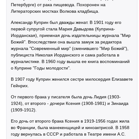
Петербурге) от рака пищевода. Похоронен на
Литераторских мостках Волкова кладбища.
Александр Куприн был дважды женат. В 1901 году его
первой супругой стала Мария Давыдова (Куприна-
Иорданская), приемная дочь издательницы журнала "Мир
Божий". Впоследствии она вышла замуж за редактора
журнала "Современный мир" (сменившего "Мир Божий"),
публициста Николая Иорданского и сама работала в
журналистике. В 1960 году вышла ее книга воспоминаний
о Куприне "Годы молодости".
В 1907 году Куприн женился сестре милосердия Елизавете
Гейнрих.
От первого брака у писателя была дочь Лидия (1903-
1924), от второго - дочери Ксения (1908-1981) и Зинаида
(1909-1912).
Его дочь от второго брака Ксения в 1919-1956 годах жила
во Франции, была манекенщицей и киноактрисой. В 1958
году вернулась в СССР и работала в Театре имени А.С.