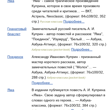
Яма
"Яма" - самое трагическое произведение
Куприна, которое в свое время произвело
среди читателей и критиков… — ВКТ,
Астрель, Neoclassic, (формат: 84x108/32, 352
стр.)
Подробнее...
Русская классика
Гранатовый
Замечательный русский писатель А. И.
браслет
Куприн - автор повестей и рассказов: "Яма",
"Поединок", "Изумруд", "Белый… — Азбука,
Азбука-Аттикус, (формат: 76x100/32, 320 стр.)
Подробнее...
Азбука-классика (pocket-book)
Поединок
Александр Иванович Куприн - признанный
мастер короткого рассказа, автор
замечательных повестей ( "Молох"… —
Азбука, Азбука-Аттикус, (формат: 76x100/32,
288 стр.)
Азбука-классика (pocket-book)
Подробнее...
Яма
В издании публикуется повесть А. И. Куприна
«Яма». Свою задачу автор сформулировал в
словах одного из героев… — Азбука-
классика, (формат: 76x100/32, 384 стр.)