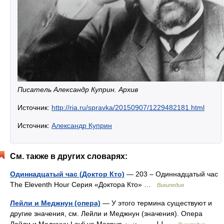
Писатель Александр Куприн. Архив
Источник:
http://ria.ru/spravka/20150907/1229482181.html
Источник:
Александр Куприн
См. также в других словарях:
Одиннадцатый час (Доктор Кто)
— 203 – Одиннадцатый час
The Eleventh Hour Серия «Доктора Кто» …
Википедия
Лейли и Меджнун (опера)
— У этого термина существуют и
другие значения, см. Лейли и Меджнун (значения). Опера