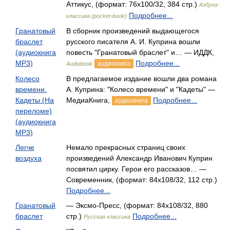
Аттикус, (формат: 76x100/32, 384 стр.)
Азбука-
Подробнее...
классика (pocket-book)
Гранатовый
В сборник произведений выдающегося
браслет
русского писателя А. И. Куприна вошли
(аудиокнига
повесть "Гранатовый браслет" и… — ИДДК,
MP3)
Подробнее...
аудиокнига
Audiobook
Колесо
В предлагаемое издание вошли два романа
времени.
А. Куприна: "Колесо времени" и "Кадеты" —
Кадеты (На
МедиаКнига,
Подробнее...
аудиокнига
переломе)
(аудиокнига
MP3)
Легче
Немало прекрасных страниц своих
воздуха
произведений Александр Иванович Куприн
посвятил цирку. Герои его рассказов… —
Современник, (формат: 84x108/32, 112 стр.)
Подробнее...
Гранатовый
— Эксмо-Пресс, (формат: 84x108/32, 880
браслет
стр.)
Подробнее...
Русская классика