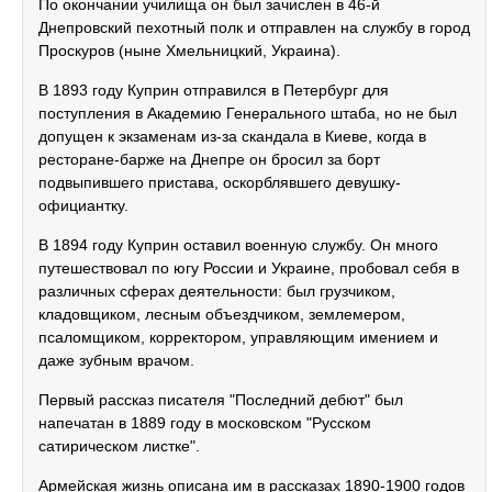
По окончании училища он был зачислен в 46-й
Днепровский пехотный полк и отправлен на службу в город
Проскуров (ныне Хмельницкий, Украина).
В 1893 году Куприн отправился в Петербург для
поступления в Академию Генерального штаба, но не был
допущен к экзаменам из-за скандала в Киеве, когда в
ресторане-барже на Днепре он бросил за борт
подвыпившего пристава, оскорблявшего девушку-
официантку.
В 1894 году Куприн оставил военную службу. Он много
путешествовал по югу России и Украине, пробовал себя в
различных сферах деятельности: был грузчиком,
кладовщиком, лесным объездчиком, землемером,
псаломщиком, корректором, управляющим имением и
даже зубным врачом.
Первый рассказ писателя "Последний дебют" был
напечатан в 1889 году в московском "Русском
сатирическом листке".
Армейская жизнь описана им в рассказах 1890-1900 годов