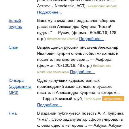
Астрель, Neoclassic, АСТ,
Внеклассное чтение
Подробнее...
Белый
Вашему вниманию представлен сборник
пудель
рассказов Александра Куприна "Белый
пудель" — Русич, (формат: 60x90/16, 128
стр.)
Подробнее...
Внеклассное чтение
Слон
Выдающийся русский писатель Александр
Иванович Куприн очень любил животных и
посвятил им многие свои… — Амфора,
(формат: 70x100/16, 48 стр.)
Библиотека
Подробнее...
младшего школьника
Юнкера
Одно из лучших художественных
(аудиокнига
произведений замечательного русского
MP3)
писателя Александра Куприна, в котором…
— Терра-Книжный клуб,
аудиокнига
Terra-Super
Подробнее...
Яма
В издании публикуется повесть А. И. Куприна
"Яма" . Свою задачу автор сформулировал в
словах одного из героев… — Азбука, Азбука-