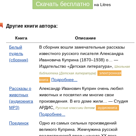
Скачать бесплатно
на Litres
Другие книги автора:
Книга
Описание
Белый
В сборник вошли замечательные рассказы
пудель
известного русского писателя Александра
(сборник)
Ивановича Куприна (1870–1938) о… —
Издательство «Детская литература»,
Школьная
электронная
библиотека (Детская литература)
Подробнее...
книга
Рассказы о
Александр Иванович Куприн очень любил
животных
животных и посвятил им многие свои
(аудиокнига
произведения. В его доме жили… — Студия
MP3)
АРДИС,
аудиокнига
Русские классики детям
Подробнее...
Поединок
Одно из самых сильных произведений
великого Куприна. Жемчужина русской
реалистической прозы начала XX века… —