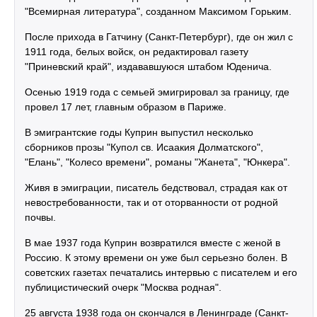
"Всемирная литература", созданном Максимом Горьким.
После прихода в Гатчину (Санкт-Петербург), где он жил с
1911 года, белых войск, он редактировал газету
"Приневский край", издававшуюся штабом Юденича.
Осенью 1919 года с семьей эмигрировал за границу, где
провел 17 лет, главным образом в Париже.
В эмигрантские годы Куприн выпустил несколько
сборников прозы "Купол св. Исаакия Долматского",
"Елань", "Колесо времени", романы "Жанета", "Юнкера".
Живя в эмиграции, писатель бедствовал, страдая как от
невостребованности, так и от оторванности от родной
почвы.
В мае 1937 года Куприн возвратился вместе с женой в
Россию. К этому времени он уже был серьезно болен. В
советских газетах печатались интервью с писателем и его
публицистический очерк "Москва родная".
25 августа 1938 года он скончался в Ленинграде (Санкт-