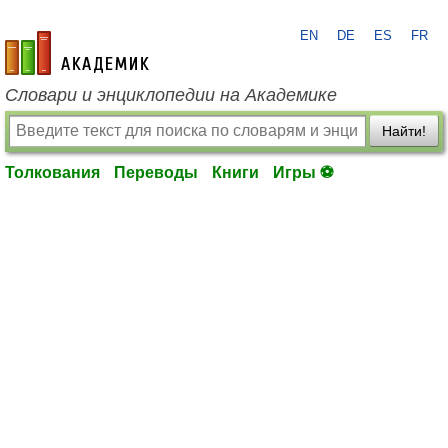
EN
DE
ES
FR
academic.ru
Словари и энциклопедии на Академике
Найти!
Толкования
Переводы
Книги
Игры ⚽