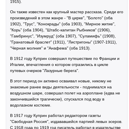
1915).
Он также известен как крупный мастер рассказа. Среди его
произведений в этом жанре - "В цирке", "Болото" (оба
1902), "Трус", "Конокрады" (оба 1903), "Мирное житие",
"Корь" (оба 1904), "Штабс-капитан Рыбников" (1906),
"Гамбринус", "Изумруд" (оба 1907), "Суламифь" (1908),
"Гранатовый браслет" (1911), "Листригоны" (1907-1911),
"Черная молния" и "Анафема" (оба 1913).
В 1912 году Куприн совершил путешествие по Франции и
Италии, впечатления о котором отразились в цикле
путевых очерков "Лазурные берега".
В этот период он активно осваивал новые, никому не
знакомые ранее виды деятельности - поднимался на
воздушном шаре, совершал полет на аэроплане (едва не
закончившийся трагически), спускался под воду в
водолазном костюме.
В 1917 году Куприн работал редактором газеты
"Свободная Россия", издававшейся партией левых эсеров.
С 1918 года по 1919 год писатель работал в издательстве