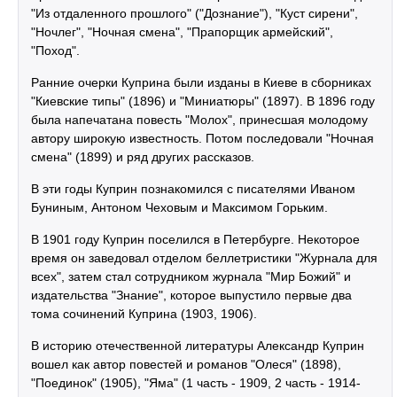
"Из отдаленного прошлого" ("Дознание"), "Куст сирени",
"Ночлег", "Ночная смена", "Прапорщик армейский",
"Поход".
Ранние очерки Куприна были изданы в Киеве в сборниках
"Киевские типы" (1896) и "Миниатюры" (1897). В 1896 году
была напечатана повесть "Молох", принесшая молодому
автору широкую известность. Потом последовали "Ночная
смена" (1899) и ряд других рассказов.
В эти годы Куприн познакомился с писателями Иваном
Буниным, Антоном Чеховым и Максимом Горьким.
В 1901 году Куприн поселился в Петербурге. Некоторое
время он заведовал отделом беллетристики "Журнала для
всех", затем стал сотрудником журнала "Мир Божий" и
издательства "Знание", которое выпустило первые два
тома сочинений Куприна (1903, 1906).
В историю отечественной литературы Александр Куприн
вошел как автор повестей и романов "Олеся" (1898),
"Поединок" (1905), "Яма" (1 часть - 1909, 2 часть - 1914-