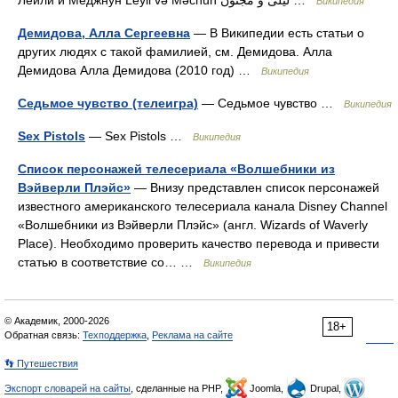
Лейли и Меджнун Leyli və Məcnun لیلی و مجنون …
Википедия
Демидова, Алла Сергеевна
— В Википедии есть статьи о
других людях с такой фамилией, см. Демидова. Алла
Демидова Алла Демидова (2010 год) …
Википедия
Седьмое чувство (телеигра)
— Седьмое чувство …
Википедия
Sex Pistols
— Sex Pistols …
Википедия
Список персонажей телесериала «Волшебники из
Вэйверли Плэйс»
— Внизу представлен список персонажей
известного американского телесериала канала Disney Channel
«Волшебники из Вэйверли Плэйс» (англ. Wizards of Waverly
Place). Необходимо проверить качество перевода и привести
статью в соответствие со… …
Википедия
© Академик, 2000-2026
18+
Обратная связь:
Техподдержка
,
Реклама на сайте
👣 Путешествия
Экспорт словарей на сайты
, сделанные на PHP,
Joomla,
Drupal,