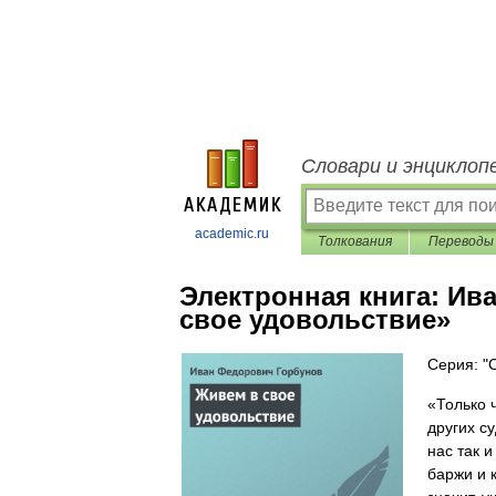
Словари и энциклоп
academic.ru
Толкования
Переводы
Электронная книга:
Ива
свое удовольствие»
Серия: "
«Только ч
других с
нас так и
баржи и 