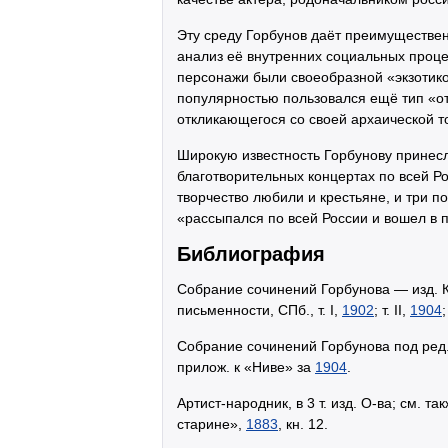
Эту среду Горбунов даёт преимуществен
анализ её внутренних социальных проце
персонажи были своеобразной «экзотико
популярностью пользовался ещё тип «от
откликающегося со своей архаической т
Широкую известность Горбунову принесл
благотворительных концертах по всей Р
творчество любили и крестьяне, и три 
«рассыпался по всей России и вошел в п
Библиография
Собрание сочинений Горбунова — изд. 
письменности, СПб., т. I,
1902
; т. II,
1904
;
Собрание сочинений Горбунова под ред. К
прилож. к «Ниве» за
1904
.
Артист-народник, в 3 т. изд. О-ва; см. т
старине»,
1883
, кн. 12.