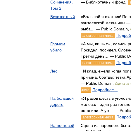
Сочинения.
— Библиотечный фонд,
Том 2
Безответный
«Большой я охотник! По 
вантеевской мельницы — я
рыба… — Public Domain,
Подроб
электронная книга
Громом
«А мы, вишь ты, ловили р
убило
Посидел, посидел. Словно
Третий день… — Public D
Подроб
электронная книга
Лес
«И клад, ежели когда поп
причина, братцы: тетка А
— Public Domain,
Сцены из 
Подробнее...
книга
На большой
«Я разов шесть в уголовн
дороге
миловал, один раз тольк
оставили. А уж… — Publi
Подроб
электронная книга
На почтовой
Сцена из народного быта.