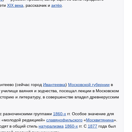
рети
XIX века
, рассказчик и
актёр
.
антеево (сейчас город
Ивантеевка
)
Московской губернии
в
 училище ваяния и зодчества, посещал лекции в Московском
историю и литературу, в совершенстве владел древнерусским
 с разночинскими группами
1860-х
гг. Особое значение для
с «молодой редакцией»
славянофильского
«
Москвитянина
».
одят в общий стиль
натурализма
1860-х
гг. С
1877
года был