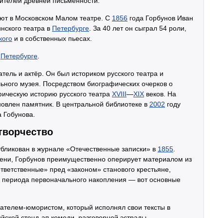
ителей древней письменности.
бют в Московском Малом театре. С
1856
года Горбунов Иван
нского театра в
Петербурге
. За 40 лет он сыграл 54 роли,
кого
и в собственных пьесах.
в
Петербурге
.
атель и актёр. Он был историком русского театра и
льного музея. Посредством биографических очерков о
фическую историю русского театра
XVIII
—
XIX
веков. На
новлен памятник. В центральной библиотеке в
2002
году
 Гобунова.
 творчество
убликован в журнале «Отечественные записки» в
1855
.
ени, Горбунов преимущественно оперирует материалом из
ответственные» пред «законом» станового крестьяне,
 периода первоначального накопления — вот основные
ателем-юмористом, который исполнял свои тексты в
йской стенд-ап комеди, разговорной эстрады.