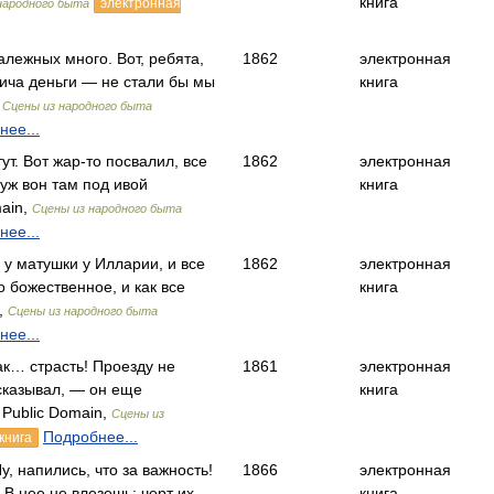
книга
электронная
народного быта
алежных много. Вот, ребята,
1862
электронная
ича деньги — не стали бы мы
книга
,
Сцены из народного быта
нее...
ут. Вот жар-то посвалил, все
1862
электронная
 уж вон там под ивой
книга
ain,
Сцены из народного быта
нее...
е у матушки у Илларии, и все
1862
электронная
 божественное, и как все
книга
,
Сцены из народного быта
нее...
как… страсть! Проезду не
1861
электронная
сказывал, — он еще
книга
Public Domain,
Сцены из
Подробнее...
книга
Ну, напились, что за важность!
1866
электронная
В нее не влезешь: черт их
книга