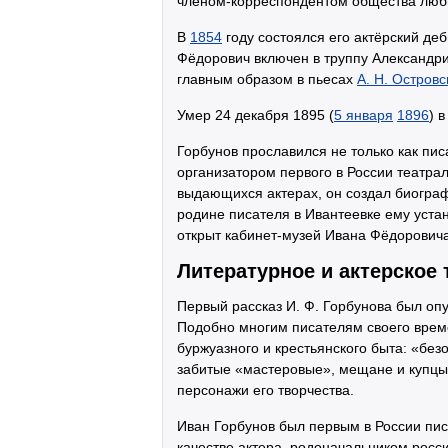
членом-корреспондентом общества люб
В
1854
году состоялся его актёрский де
Фёдорович включен в труппу Александри
главным образом в пьесах
А. Н. Островс
Умер 24 декабря 1895 (
5 января
1896
) 
Горбунов прославился не только как пис
организатором первого в России театра
выдающихся актерах, он создал биогра
родине писателя в Ивантеевке ему уста
открыт кабинет-музей Ивана Фёдоровича
Литературное и актерское
Первый рассказ И. Ф. Горбунова был оп
Подобно многим писателям своего врем
буржуазного и крестьянского быта: «без
забитые «мастеровые», мещане и купцы
персонажи его творчества.
Иван Горбунов был первым в России пис
качестве актера, родоначальником росси