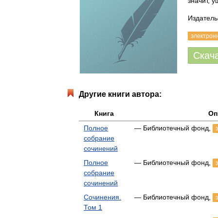
значит, у
Издательс
электрон
Скач
Другие книги автора:
Книга
Оп
Полное
— Библиотечный фонд,
собрание
сочинений
Полное
— Библиотечный фонд,
собрание
сочинений
Сочинения.
— Библиотечный фонд,
Том 1