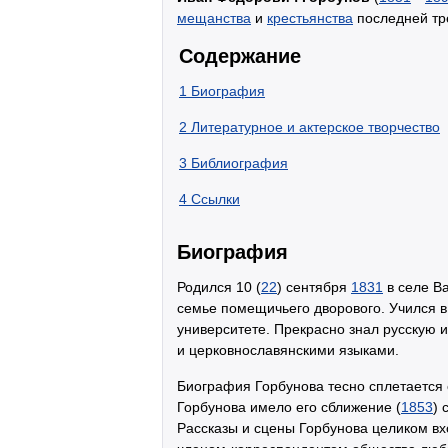
мещанства
и
крестьянства
последней т
Содержание
1
Биография
2
Литературное и актерское творчество
3
Библиография
4
Ссылки
Биография
Родился 10 (
22
) сентября
1831
в селе В
семье помещичьего дворового. Учился в
университете. Прекрасно знал русскую 
и церковнославянскими языками.
Биография Горбунова тесно сплетается
Горбунова имело его сближение (
1853
) 
Рассказы и сцены Горбунова целиком вх