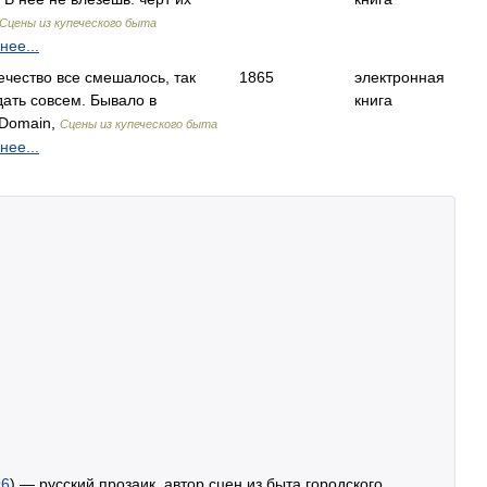
Сцены из купеческого быта
нее...
ечество все смешалось, так
1865
электронная
дать совсем. Бывало в
книга
 Domain,
Сцены из купеческого быта
нее...
96
) — русский прозаик, автор сцен из быта городского