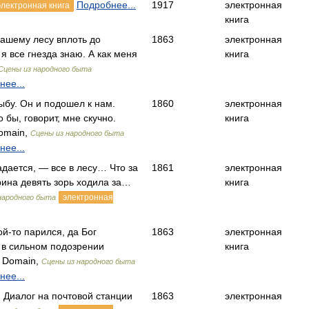
Подробнее...
1917
электронная
электронная книга
книга
нашему лесу вплоть до
1863
электронная
 все гнезда знаю. А как меня
книга
Сцены из народного быта
нее...
ыбу. Он и подошел к нам.
1860
электронная
 бы, говорит, мне скучно.
книга
omain,
Сцены из народного быта
нее...
адается, — все в лесу… Что за
1861
электронная
рина девять зорь ходила за…
книга
электронная
народного быта
ой-то парился, да Бог
1863
электронная
о в сильном подозрении
книга
c Domain,
Сцены из народного быта
нее...
 Диалог на почтовой станции
1863
электронная