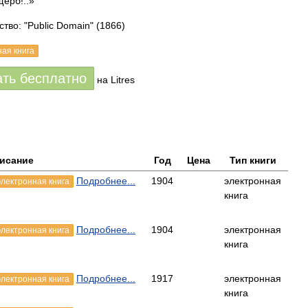
щерб!..»
тво: "Public Domain"
(1866)
ная книга
ать бесплатно
на Litres
исание
Год
Цена
Тип книги
Подробнее...
1904
электронная
электронная книга
книга
Подробнее...
1904
электронная
электронная книга
книга
Подробнее...
1917
электронная
электронная книга
книга