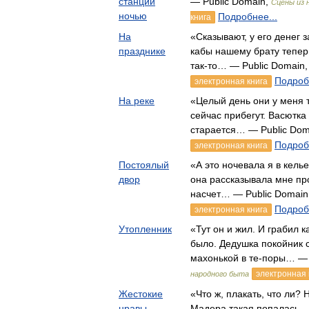
станции
— Public Domain,
Сцены из 
ночью
Подробнее...
книга
На
«Сказывают, у его денег з
празднике
кабы нашему брату тепер
так-то… — Public Domain
Подроб
электронная книга
На реке
«Целый день они у меня т
сейчас прибегут. Васютка
старается… — Public Dom
Подроб
электронная книга
Постоялый
«А это ночевала я в кель
двор
она рассказывала мне про
насчет… — Public Domain
Подроб
электронная книга
Утопленник
«Тут он и жил. И грабил 
было. Дедушка покойник 
махонькой в те-поры… — 
электронная 
народного быта
Жестокие
«Что ж, плакать, что ли? 
нравы
Мадера такая попалась… 