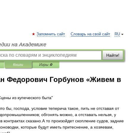
Запомнить сайт
Словарь на свой сайт
RU
едии на Академике
Найти!
Книги
Игры ⚽
н Федорович Горбунов «Живем в
Сцены из купеческого быта"
то бы, господа, условие теперича такое, пить не отставая от
удопромышленников; обгонять можно, а отставать нельзя, у
 в контрактах сказано.А то произойдет скопление судов, задние
коноводки, которые будут иметь притеснение, а хозяевам,