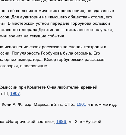
но в её внешних комических проявлениях, не вдаваясь в
ссов. Для аудитории из «высшего общества» столиц его
й». В мастерской устной передаче Горбунова большой
ставного генерала Дитятина» — николаевского служаки,
очки зрения на текущие события.
о исполнение своих рассказов на сценах театров и в
оссии. Популярность Горбунова была огромна. Его
последних императора. Юмор горбуновских рассказов
оговорки, в пословицы».
Комиссии при Комитете О-ва любителей древней
 т. III,
1907
.
они А. Ф., изд. Маркса, в 2 тт., СПб.,
1901
и в том же изд.
акже «Исторический вестник»,
1896
, кн. 2, в «Русской