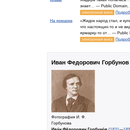
знает… — Public Domain,
Подроб
электронная книга
На ярмарке
«Жидок народ стал, и куп
что настоящих-то и не ви
ярмарку-то от… — Public
Подроб
электронная книга
Иван Федорович Горбунов
Фотография И. Ф.
Горбунова
Ива́н Фёдорович Горбуно́в
(
1831
—
18