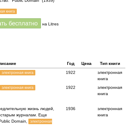
тво: "Public Domain"
(1939)
ная книга
ать бесплатно
на Litres
писание
Год
Цена
Тип книги
1922
электронная
электронная книга
книга
1922
электронная
электронная книга
книга
едлительную жизнь людей,
1936
электронная
о старым журналам. Еще
книга
ublic Domain,
электронная