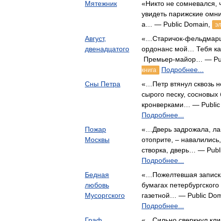
Мятежник
«Никто не сомневался, 
увидеть парижские омн
а… — Public Domain,
э
Август,
«…Старичок-фельдмарша
двенадцатого
ордонанс мой… Тебя как
Премьер-майор… — Pub
Подробнее...
книга
Сны Петра
«…Петр втянул сквозь н
сырого песку, сосновых
кронверками… — Public
Подробнее...
Пожар
«…Дверь задрожала, лай
Москвы
отоприте, – навалились
створка, дверь… — Publ
Подробнее...
Бедная
«…Пожелтевшая записка
любовь
бумагах петербургского
Мусоргского
газетной… — Public Do
Подробнее...
Граф
«…Сильно сверкнул кли